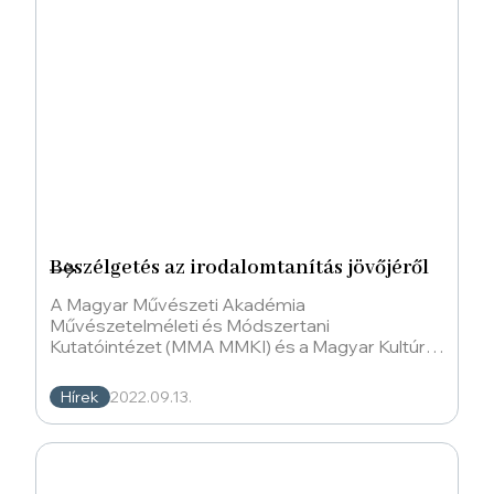
Beszélgetés az irodalomtanítás jövőjéről
A Magyar Művészeti Akadémia
Művészetelméleti és Módszertani
Kutatóintézet (MMA MMKI) és a Magyar Kultúra
Kiadó (Győr) kerekasztal-beszélgetést
szervezett Az irodalomtanítás
Hírek
2022.09.13.