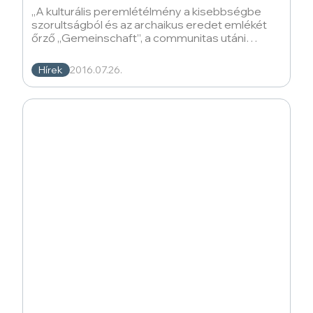
„A kulturális peremlétélmény a kisebbségbe
szorultságból és az archaikus eredet emlékét
őrző „Gemeinschaft”, a communitas utáni
primordiális vágyakozásból táplálkozik. Tamási
Hírek
2016.07.26.