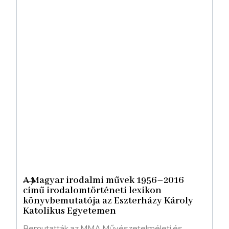
A Magyar irodalmi művek 1956–2016
című irodalomtörténeti lexikon
könyvbemutatója az Eszterházy Károly
Katolikus Egyetemen
Bemutatták az MMA Művészetelméleti és