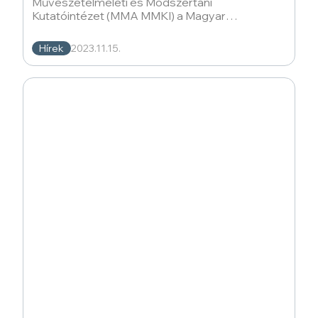
Művészetelméleti és Módszertani
Kutatóintézet (MMA MMKI) a Magyar
Tudományos Akadémia (MTA) országos
rendezvénysorozatához, amelyet
Hírek
2023.11.15.