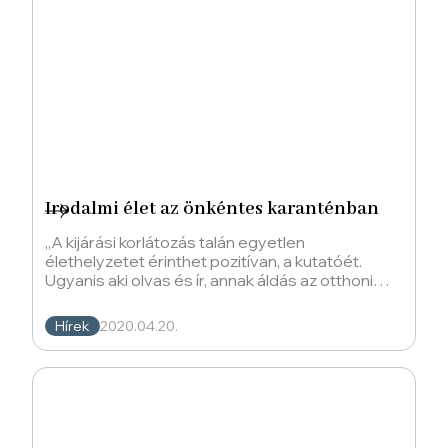
Irodalmi élet az önkéntes karanténban
„A kijárási korlátozás talán egyetlen
élethelyzetet érinthet pozitívan, a kutatóét.
Ugyanis aki olvas és ír, annak áldás az otthoni
munkavégzés,
Hírek
2020.04.20.