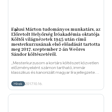
Falusi Márton tudományos munkatárs, az
Előretolt Helyőrség Íróakadémia oktatója
Költői világnézetek 1945 után című
mesterkurzusának első előadását tartotta
meg 2017. szeptember 2-án Weöres
Sándor költészetéről.
„Mesterkurzusom a kortárs költészet közvetlen
előzményeként számon tartható, immár
klasszikus és kanonizált magyar líra jellegzetes
alkotóira vet pillantást. Célom a
Hírek
2017.10.16.