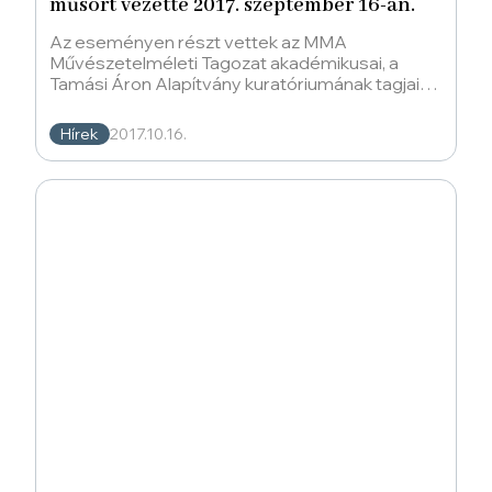
műsort vezette 2017. szeptember 16-án.
Az eseményen részt vettek az MMA
Művészetelméleti Tagozat akadémikusai, a
Tamási Áron Alapítvány kuratóriumának tagjai
és a Hitel folyóirat szerkesztői,
Hírek
2017.10.16.