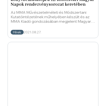
Napok rendezvénysorozat keretében
Az MMA Művészetelméleti és Módszertani
Kutatóintézetének műhelyében készült és az
MMA Kiadó gondozásában megjelent Magyar
irodalmi művek 1956—2016 című
irodalomtörténeti
Hírek
2021.08.27.