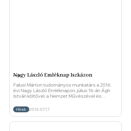
Nagy László Emléknap Iszkázon
Falusi Márton tudományos munkatárs a 2016.
évi Nagy László Emléknapon, július 16-án Ágh
István költővel, a Nemzet Művészével és
Márkus
Hírek
2016.07.17.