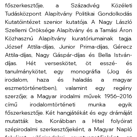
főszerkesztője, a Századvég Közéleti
Tudásközpont Alapítvány Politikai Gondolkodás
Kutatóintézet szenior kutatója. A Nagy László
Szellemi Öröksége Alapítvány és a Tamási Áron
Közhasznú Alapítvány kuratóriumainak tagja.
József Attila-díjas, Junior Prima-díjas, Gérecz
Attila-díjas, Nagy Gáspár-díjas és Bella István-
díjas. Hét verseskötet, öt esszé- és
tanulmánykötet, egy monográfia (Jog és
irodalom, haza és haladás a magyar
eszmetörténetben), valamint egy regény
szerzője; a Magyar irodalmi művek 1956–2016
című irodalomtörténeti munka egyik
főszerkesztője. Két hangjátékát és egy drámáját
mutatták be. Korábban a Hitel folyóirat
szépirodalmi szerkesztőjeként, a Magyar Napló