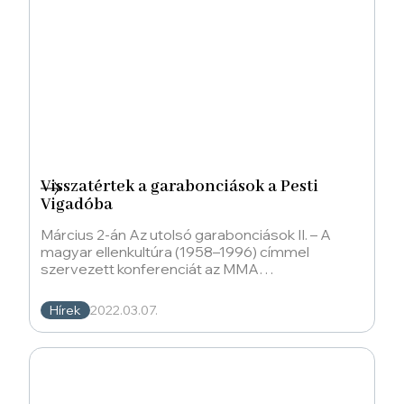
Visszatértek a garabonciások a Pesti
Vigadóba
Március 2-án Az utolsó garabonciások II. – A
magyar ellenkultúra (1958–1996) címmel
szervezett konferenciát az MMA
Művészetelméleti és Módszertani
Kutatóintézet
Hírek
2022.03.07.