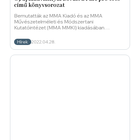
című könyvsorozat
Bemutatták az MMA Kiadó és az MMA
Művészetelméleti és Módszertani
Kutatóintézet (MMA MMKI) kiadásában
megjelenő Pars pro toto című könyvsorozat
Hírek
2022.04.28.