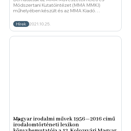
Módszertani Kutatóintézet (MMA MMKI)
műhelyében készült és az MMA Kiadó
gondozásában megjelent Magyar irodalmi
művek
Hírek
2021.10.25.
Magyar irodalmi művek 1956—2016 című
irodalomtörténeti lexikon
könyvbemutatója a 12. Kolozsvári Magyar