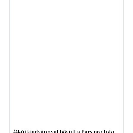
Öt új kiadvánnyal bővült a Pars pro toto