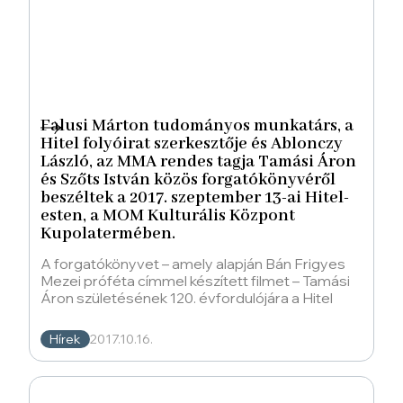
Falusi Márton tudományos munkatárs, a
Hitel folyóirat szerkesztője és Ablonczy
László, az MMA rendes tagja Tamási Áron
és Szőts István közös forgatókönyvéről
beszéltek a 2017. szeptember 13-ai Hitel-
esten, a MOM Kulturális Központ
Kupolatermében.
A forgatókönyvet – amely alapján Bán Frigyes
Mezei próféta címmel készített filmet – Tamási
Áron születésének 120. évfordulójára a Hitel
Hírek
2017.10.16.