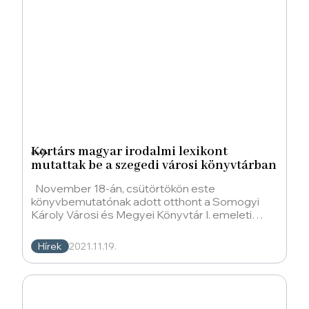
Kortárs magyar irodalmi lexikont
mutattak be a szegedi városi könyvtárban
November 18-án, csütörtökön este
könyvbemutatónak adott otthont a Somogyi
Károly Városi és Megyei Könyvtár I. emeleti
közösségi tere. A
Hírek
2021.11.19.