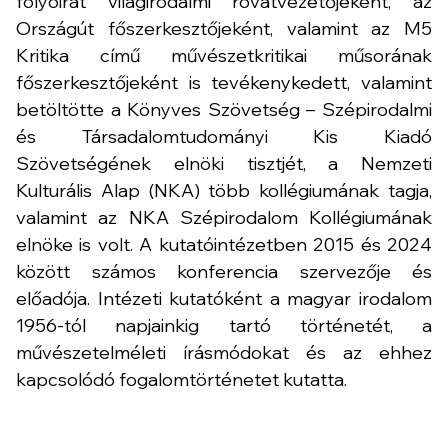
folyóirat világirodalmi rovatvezetőjeként, az
Országút főszerkesztőjeként, valamint az M5
Kritika című művészetkritikai műsorának
főszerkesztőjeként is tevékenykedett, valamint
betöltötte a Könyves Szövetség – Szépirodalmi
és Társadalomtudományi Kis Kiadó
Szövetségének elnöki tisztjét, a Nemzeti
Kulturális Alap (NKA) több kollégiumának tagja,
valamint az NKA Szépirodalom Kollégiumának
elnöke is volt. A kutatóintézetben 2015 és 2024
között számos konferencia szervezője és
előadója. Intézeti kutatóként a magyar irodalom
1956-tól napjainkig tartó történetét, a
művészetelméleti írásmódokat és az ehhez
kapcsolódó fogalomtörténetet kutatta.