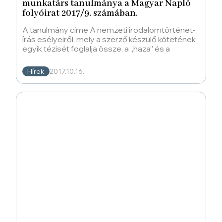
munkatárs tanulmánya a Magyar Napló
folyóirat 2017/9. számában.
A tanulmány címe A nemzeti irodalomtörténet-
írás esélyeiről, mely a szerző készülő kötetének
egyik tézisét foglalja össze, a „haza” és a
Hírek
2017.10.16.