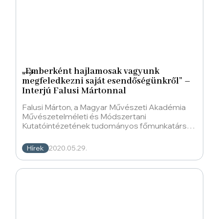
„Emberként hajlamosak vagyunk
megfeledkezni saját esendőségünkről” –
Interjú Falusi Mártonnal
Falusi Márton, a Magyar Művészeti Akadémia
Művészetelméleti és Módszertani
Kutatóintézetének tudományos főmunkatársa
1983-ban született. József Attila-díjas költő,
esszéista, valamint a
Hírek
2020.05.29.