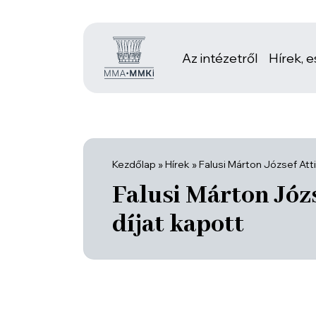
Az intézetről
Hírek, 
Kezdőlap
»
Hírek
»
Falusi Márton József Atti
Falusi Márton Józs
díjat kapott