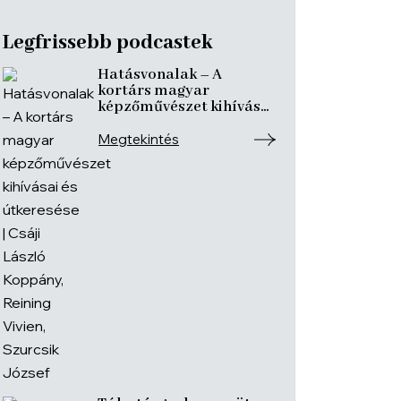
Legfrissebb podcastek
Hatásvonalak – A
kortárs magyar
képzőművészet kihívásai
és útkeresése | Csáji
László Koppány, Reining
Megtekintés
Vivien, Szurcsik József