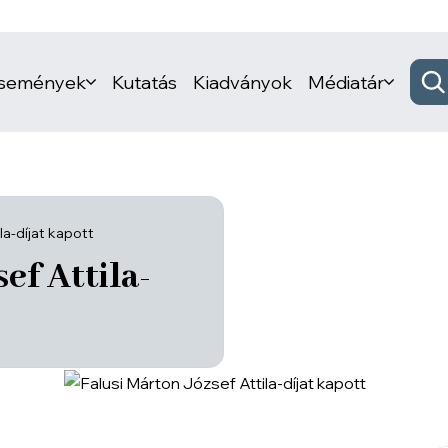
események
Kutatás
Kiadványok
Médiatár
la-díjat kapott
ef Attila-