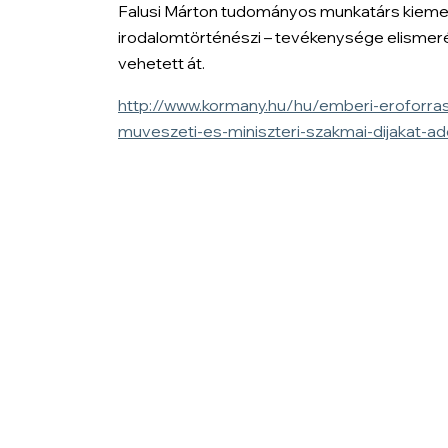
Falusi Márton tudományos munkatárs kiemelkedő
irodalomtörténészi – tevékenysége elismerése
vehetett át.
http://www.kormany.hu/hu/emberi-eroforraso
muveszeti-es-miniszteri-szakmai-dijakat-ad