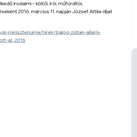
 irodalmi – költői, írói, műfordítói,
ként 2016. március 11. napján József Attila-díjat
k-miniszteriuma/hirek/balog-zoltan-allami-
ott-at-2016