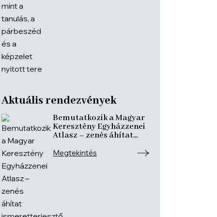
Aktuális rendezvények
Bemutatkozik a Magyar
Keresztény Egyházzenei
Atlasz – zenés áhítat
ismeretterjesztő
előadásokkal
Megtekintés