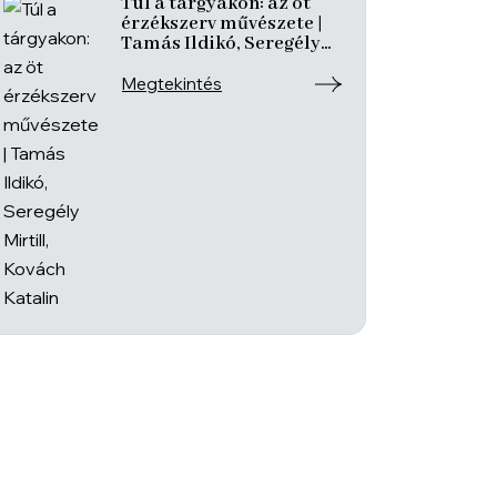
Túl a tárgyakon: az öt
érzékszerv művészete |
Tamás Ildikó, Seregély
Mirtill, Kovách Katalin
Megtekintés