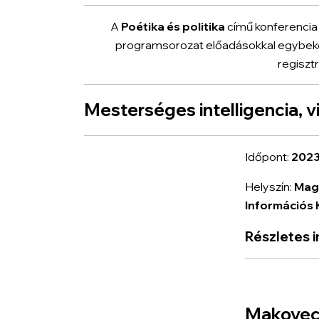
A
Poétika és politika
című konferencia 
programsorozat előadásokkal egybeköt
regiszt
Mesterséges intelligencia, v
Időpont:
2023.
Helyszín:
Mag
Információs
Részletes i
Makovecz