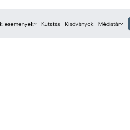
ek, események
Kutatás
Kiadványok
Médiatár