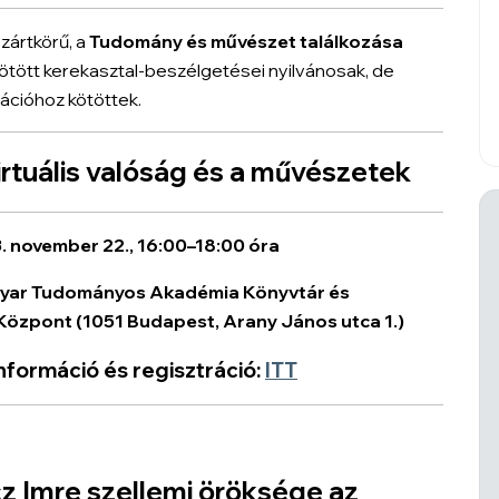
zártkörű, a
Tudomány és művészet találkozása
ött kerekasztal-beszélgetései nyilvánosak, de
rációhoz kötöttek.
irtuális valóság és a művészetek
 november 22., 16:00–18:00 óra
yar Tudományos Akadémia Könyvtár és
 Központ
(1051 Budapest, Arany János utca 1.)
nformáció és regisztráció:
ITT
 Imre szellemi öröksége az