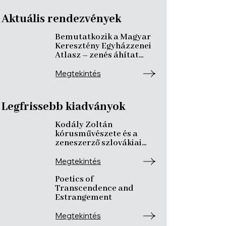
Aktuális rendezvények
Bemutatkozik a Magyar
Keresztény Egyházzenei
Atlasz – zenés áhítat
ismeretterjesztő
előadásokkal
Megtekintés
Legfrissebb kiadványok
Kodály Zoltán
kórusművészete és a
zeneszerző szlovákiai
kötődései
Megtekintés
Poetics of
Transcendence and
Estrangement
Megtekintés