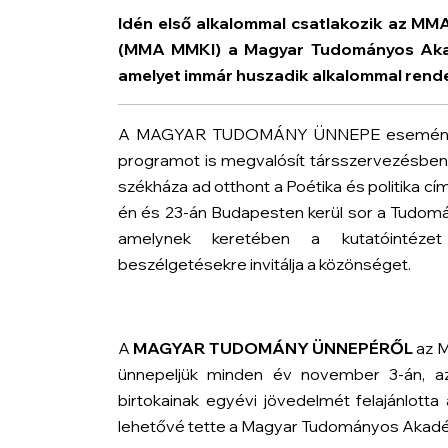
Idén első alkalommal csatlakozik az MM
(MMA MMKI) a Magyar Tudományos Aka
amelyet immár huszadik alkalommal rend
A MAGYAR TUDOMÁNY ÜNNEPE eseményso
programot is megvalósít társszervezésben
székháza ad otthont a
Poétika és politika
cím
én és 23-án Budapesten kerül sor a
Tudomá
amelynek keretében a kutatóintézet 
beszélgetésekre invitálja a közönséget.
A
MAGYAR TUDOMÁNY ÜNNEPÉRŐL
az M
ünnepeljük minden év november 3-án, a
birtokainak egyévi jövedelmét felajánlott
lehetővé tette a Magyar Tudományos Akadém