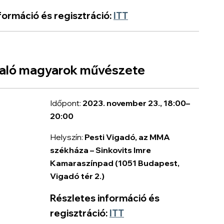
formáció és regisztráció:
ITT
laló magyarok művészete
Időpont:
2023. november 23., 18:00–
20:00
Helyszín:
Pesti Vigadó, az MMA
székháza – Sinkovits Imre
Kamaraszínpad
(1051 Budapest,
Vigadó tér 2.)
Részletes információ és
regisztráció:
ITT