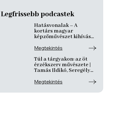
Legfrissebb podcastek
Hatásvonalak – A
kortárs magyar
képzőművészet kihívásai
és útkeresése | Csáji
László Koppány, Reining
Megtekintés
Vivien, Szurcsik József
Túl a tárgyakon: az öt
érzékszerv művészete |
Tamás Ildikó, Seregély
Mirtill, Kovách Katalin
Megtekintés