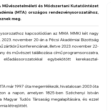
A Művészetelméleti és Módszertani Kutatóintézet
démia (MTA) országos rendezvénysorozatához,
eznek meg.
rozathoz kapcsolódóan az MMA MMKI két nagy
. 2023. november 20-án a Pécsi Akadémiai Bizottság
ű zártkörű konferenciának, illetve 2023. november 22-
ny és művészet találkozása
című programsorozatra,
előadássorozatokkal egybekötött kerekasztal-
TA már 1997 óta megemlékezik, hivatalosan 2003 óta
zon a napon, amelyen 1825-ben Széchenyi István
a a Magyar Tudós Társaság megalapítására, és ezzel
ia létrejöttét.