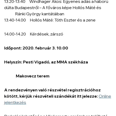
13.20-13.40 Windhager Ákos: Egyenes adás a háború
dúlta Budapestről – A főváros képe Hollós Máté és
Ránki György kantátáiban
13.40-14.00 Hollós Máté: Tóth Eszter és a zene
14.00-14.20 Kérdések, zárszó
Időpont: 2020. február 3. 10.00
Helyszín: Pesti Vigadó, az MMA székháza
Makovecz terem
A rendezvényen való részvétel regisztrációhoz
kötött, kérjük részvételi szándékát itt jelezze:
Online
jelentkezés