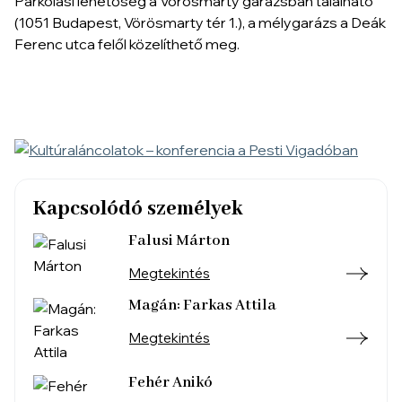
Parkolási lehetőség a Vörösmarty garázsban található
(1051 Budapest, Vörösmarty tér 1.), a mélygarázs a Deák
Ferenc utca felől közelíthető meg.
Kapcsolódó személyek
Falusi Márton
Megtekintés
Magán: Farkas Attila
Megtekintés
Fehér Anikó