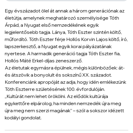
Egy évszázadot ölel át annak a három generációnak az
életútja, amelynek meghatározó személyisége Tóth
Árpád, a Nyugat első nemzedékének egyik
legjelentősebb tagja. Lánya, Tóth Eszter szintén költő,
műfordító. Tóth Eszter férje Hollós Korvin Lajos költő, író,
lapszerkesztő, a Nyugat egyik korai pályázatának
nyertese. A harmadik generáció tagja Tóth Eszter fia,
Hollós Máté Erkel-díjas zeneszerző.
Az életutak egymásra épülnek, mégis különbözőek: át-
és átszövik a bonyolult és sokszínű XX. századot.
Konferenciánk apropóját az adja, hogy idén emlékezünk
Tóth Eszterre születésének 100. évfordulóján.
„Kultúrát nem lehet örökölni. Az elődök kultúrája
egykettőre elpárolog, ha minden nemzedék újra meg
újra meg nem szerzi magának” – szól a sokszor idézett
kodályi gondolat.