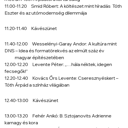
11.00-11.20 Smid Róbert: A költészet mint híradás Tóth
Eszter és az utómodernség dilemmája
11.20-11.40 Kávészünet
11.40-12.00 Wesselényi-Garay Andor: A kultúra mint
DNS – Idea és formatörekvés az elmúlt száz év
magyar építészetében
12.00-12.20 Levente Péter: „…hála néktek, idegen
fecsegők!”
12.20-12.40 Kovács Őrs Levente: Cseresznyéskert –
Tóth Árpád a színház világában
12.40-13.00 Kávészünet
13.00-13.20 Fehér Anikó: B. Sztojanovits Adrienne
karnagy és kora