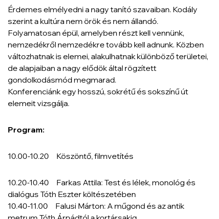
Érdemes elmélyedni a nagy tanító szavaiban. Kodály
szerint a kultúra nem örök és nem állandó.
Folyamatosan épül, amelyben részt kell vennünk,
nemzedékről nemzedékre tovább kell adnunk. Közben
változhatnak is elemei, alakulhatnak különböző területei,
de alapjaiban a nagy elődök által rögzített
gondolkodásmód megmarad.
Konferenciánk egy hosszú, sokrétű és sokszínű út
elemeit vizsgálja.
Program:
10.00-10.20 Köszöntő, filmvetítés
10.20-10.40 Farkas Attila: Test és lélek, monológ és
dialógus Tóth Eszter költészetében
10.40-11.00 Falusi Márton: A műgond és az antik
metrum Tóth Árpádtól a kortársakig