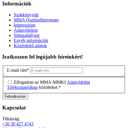
Információk
Szakkönyvtár
MMA Ösztöndíjprogram
Impresszum
Adatvédelem
Sütiszabályzat
Egyéb információk
Közérdekű adatok
Iratkozzon fel legújabb híreinkért!
E-mail cím
*
Elfogadom az MMA-MMKI
Adatvédelmi
Tájékoztatójában
közölteket.
*
Kapcsolat
Titkárság:
+36 30 427 4743