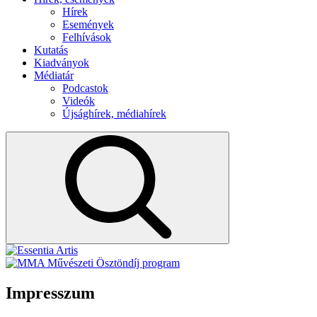
Hírek
Események
Felhívások
Kutatás
Kiadványok
Médiatár
Podcastok
Videók
Újsághírek, médiahírek
Impresszum