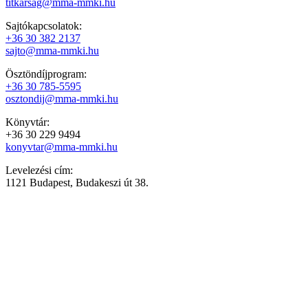
titkarsag@mma-mmki.hu
Sajtókapcsolatok:
+36 30 382 2137
sajto@mma-mmki.hu
Ösztöndíjprogram:
+36 30 785-5595
osztondij@mma-mmki.hu
Könyvtár:
+36 30 229 9494
konyvtar@mma-mmki.hu
Levelezési cím:
1121 Budapest, Budakeszi út 38.