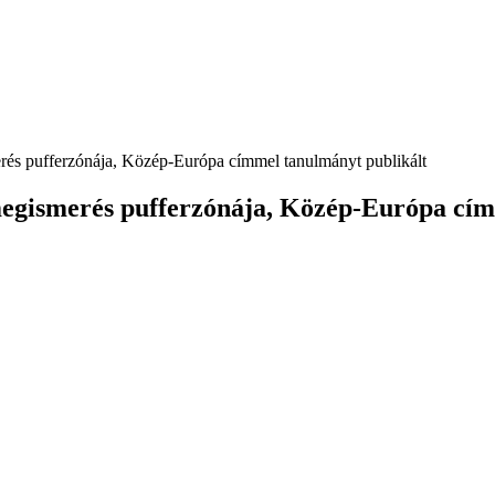
és pufferzónája, Közép-Európa címmel tanulmányt publikált
gismerés pufferzónája, Közép-Európa cím