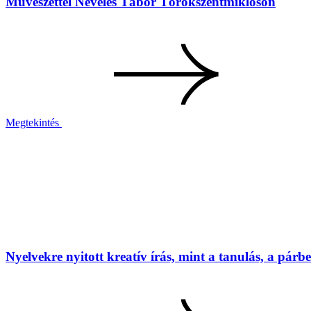
Művészettel Nevelés Tábor Törökszentmiklóson
Megtekintés
Nyelvekre nyitott kreatív írás, mint a tanulás, a párbes