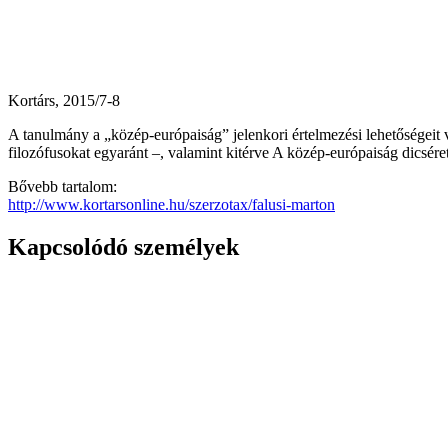
Kortárs, 2015/7-8
A tanulmány a „közép-európaiság” jelenkori értelmezési lehetőségeit vi
filozófusokat egyaránt –, valamint kitérve A közép-európaiság dicsére
Bővebb tartalom:
http://www.kortarsonline.hu/szerzotax/falusi-marton
Kapcsolódó személyek