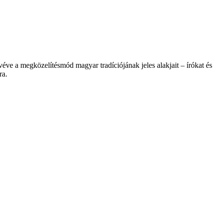
véve a megközelítésmód magyar tradíciójának jeles alakjait – írókat és
ra.