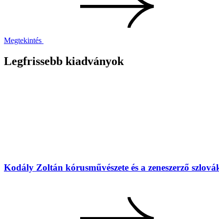
Megtekintés
Legfrissebb kiadványok
Kodály Zoltán kórusművészete és a zeneszerző szlovák