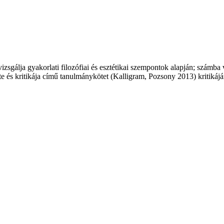
zsgálja gyakorlati filozófiai és esztétikai szempontok alapján; számba 
te és kritikája című tanulmánykötet (Kalligram, Pozsony 2013) kritikájá