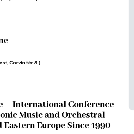
ne
t, Corvin tér 8.)
re
–
International Conference
nic Music and Orchestral
d Eastern Europe Since 1990