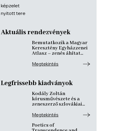
Aktuális rendezvények
Bemutatkozik a Magyar
Keresztény Egyházzenei
Atlasz – zenés áhítat
ismeretterjesztő
előadásokkal
Megtekintés
Legfrissebb kiadványok
Kodály Zoltán
kórusművészete és a
zeneszerző szlovákiai
kötődései
Megtekintés
Poetics of
Transcendence and