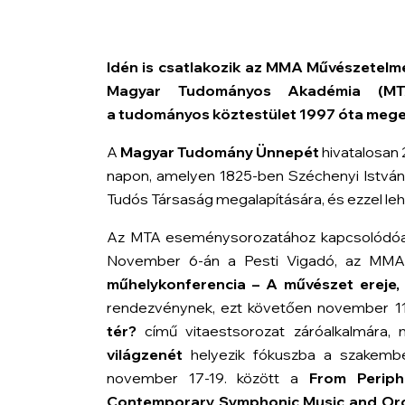
Idén is csatlakozik az MMA Művészetelm
Magyar Tudományos Akadémia (MTA
a
tudományos köztestület
1997 óta mege
A
Magyar Tudomány Ünnepét
hivatalosan
napon, amelyen 1825-ben Széchenyi István 
Tudós Társaság megalapítására, és ezzel leh
Az MTA eseménysorozatához kapcsolódóa
November 6-án a Pesti Vigadó, az MMA
műhelykonferencia – A művészet ereje,
rendezvénynek, ezt követően november 11
tér?
című vitaestsorozat záróalkalmára
világzenét
helyezik fókuszba a szakemb
november 17-19. között a
From Periph
Contemporary Symphonic Music and Orche