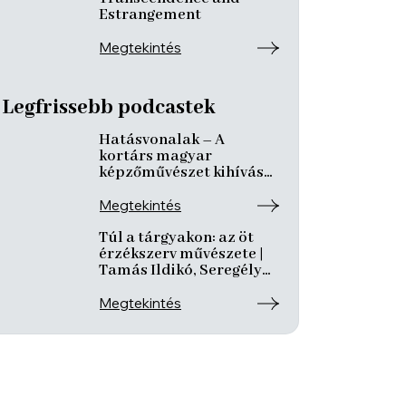
Estrangement
Megtekintés
Legfrissebb podcastek
Hatásvonalak – A
kortárs magyar
képzőművészet kihívásai
és útkeresése | Csáji
László Koppány, Reining
Megtekintés
Vivien, Szurcsik József
Túl a tárgyakon: az öt
érzékszerv művészete |
Tamás Ildikó, Seregély
Mirtill, Kovách Katalin
Megtekintés