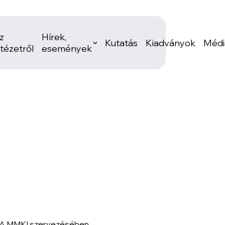
z
Hírek,
Kutatás
Kiadványok
Médi
ntézetről
események