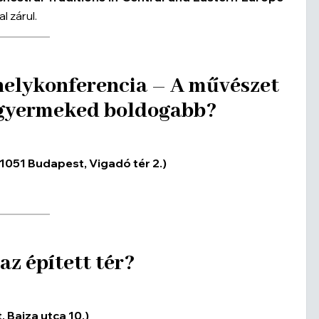
 zárul.
helykonferencia – A művészet
 a gyermeked boldogabb?
1051 Budapest, Vigadó tér 2.)
az épített tér?
, Bajza utca 10.)