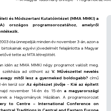
életi és Módszertani Kutatóintézet (MMA MMKI) a
) országos programsorozatához, amelyről
mlékezik.
 2003 óta ünnepeljük minden év november 3-án, azon a
birtokainak egyévi jövedelmét felajánlotta a Magyar
etővé tette az MTA létrejöttét.
n idén az MMA MMKI négy programot valósít meg.
 székháza ad otthont az
V. Művészettel nevelés
 avagy mitől lesz a gyermeked boldogabb?
című
-én kerül sor
Az építészet jövője
–
Kié az épített
, majd november 14-én és 15-én
a magyarországi
erek a Hagyományok Házában. A programsorozat
ery to Centre – International Conference on
stral Traditions in Central and Eastern Europe