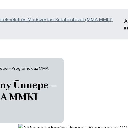
A
i
epe – Programok az MMA
ny Ünnepe –
MA MMKI