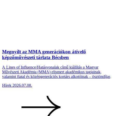
Megnyílt az MMA generációkon átívelő
képzőművészeti tárlata Bécsben
A Lines of Influence/Hatásvonalak című kiállítás a Magyar
Művészeti Akadémia (MMA) elismert akadémikus tagjainak,
valamint fiatal és középgenerációs kortárs alkotóinak – ösztöndíjas
Hírek
2026.07.08.