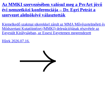
Az MMKI szervezésében valósul meg a PsyArt jövő
évi nemzetközi konferenciája – Dr. Egri Petrát a
szervezet alelnökévé választották
Kiemelkedő szakmai sikerekkel zárult az MMA Művészetelméleti és
Módszertani Kutatóintézet (MMKI) delegációjának részvétele az
Egyesült Királyságban, az Essexi Egyetemen megrendezett
Hírek
2026.07.16.