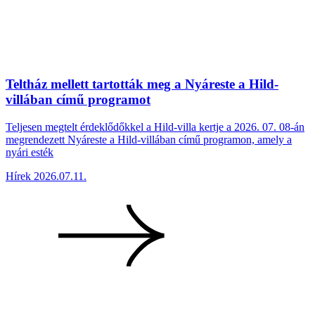
Teltház mellett tartották meg a Nyáreste a Hild-
villában című programot
Teljesen megtelt érdeklődőkkel a Hild-villa kertje a 2026. 07. 08-án
megrendezett Nyáreste a Hild-villában című programon, amely a
nyári esték
Hírek
2026.07.11.