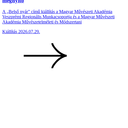
megnyitó
A „Belső nyár” című kiállítás a Magyar Művészeti Akadémia
Veszprémi Regionális Munkacsoportja és a Magyar Művészeti
Akadémia Művészetelméleti és Módszertani
Kiállítás
2026.07.29.