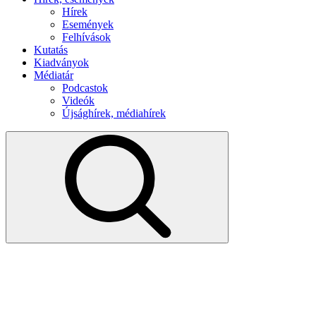
Hírek
Események
Felhívások
Kutatás
Kiadványok
Médiatár
Podcastok
Videók
Újsághírek, médiahírek