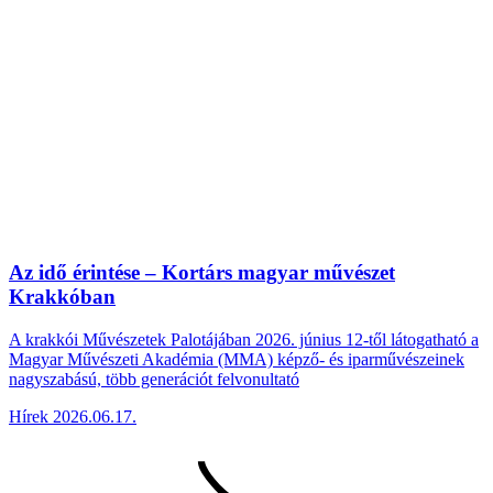
Az idő érintése – Kortárs magyar művészet
Krakkóban
A krakkói Művészetek Palotájában 2026. június 12-től látogatható a
Magyar Művészeti Akadémia (MMA) képző- és iparművészeinek
nagyszabású, több generációt felvonultató
Hírek
2026.06.17.