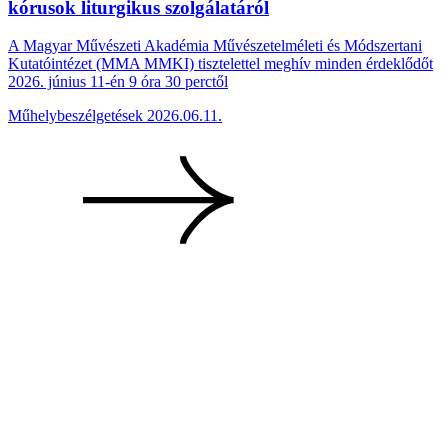
kórusok liturgikus szolgálatáról
A Magyar Művészeti Akadémia Művészetelméleti és Módszertani
Kutatóintézet (MMA MMKI) tisztelettel meghív minden érdeklődőt
2026. június 11-én 9 óra 30 perctől
Műhelybeszélgetések
2026.06.11.