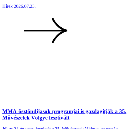
Hírek
2026.07.23.
MMA-ösztöndíjasok programjai is gazdagítják a 35.
Művészetek Völgye fesztivált
Július 24-én veszi kezdetét a 35. Művészetek Völgye, az ország