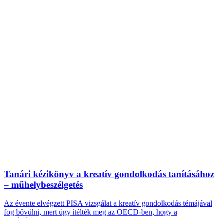
Tanári kézikönyv a kreatív gondolkodás tanításához
– műhelybeszélgetés
Az évente elvégzett PISA vizsgálat a kreatív gondolkodás témájával
fog bővülni, mert úgy ítélték meg az OECD-ben, hogy a