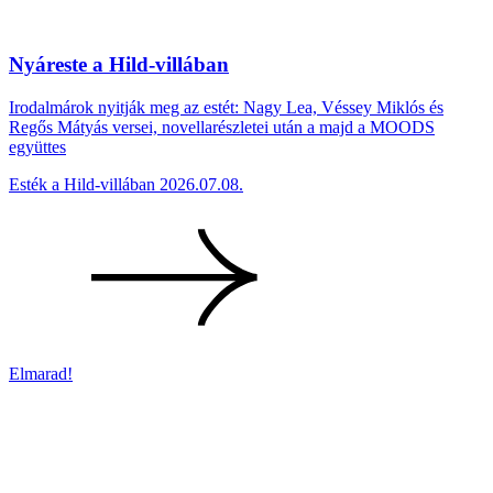
Nyáreste a Hild-villában
Irodalmárok nyitják meg az estét: Nagy Lea, Véssey Miklós és
Regős Mátyás versei, novellarészletei után a majd a MOODS
együttes
Esték a Hild-villában
2026.07.08.
Elmarad!