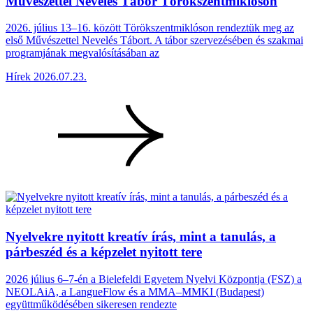
Művészettel Nevelés Tábor Törökszentmiklóson
2026. július 13–16. között Törökszentmiklóson rendeztük meg az
első Művészettel Nevelés Tábort. A tábor szervezésében és szakmai
programjának megvalósításában az
Hírek
2026.07.23.
Nyelvekre nyitott kreatív írás, mint a tanulás, a
párbeszéd és a képzelet nyitott tere
2026 július 6–7-én a Bielefeldi Egyetem Nyelvi Központja (FSZ) a
NEOLAiA, a LangueFlow és a MMA–MMKI (Budapest)
együttműködésében sikeresen rendezte