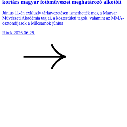
kortárs magyar fotóművészet meghatározó alkotóit
Június 11-én exkluzív tárlatvezetésen ismerhették meg a Magyar
Művészeti Akadémia tagjai, a köztestületi tagok, valamint az MMA-
ösztöndíjasok a Műcsarnok június
Hírek
2026.06.28.