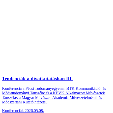
Tendenciák a divatkutatásban III.
Konferencia a Pécsi Tudományegyetem BTK Kommunikáció- és
Médiatudományi Tanszéke és a KPVK Alkalmazott Művészetek
Tanszéke, a Magyar Művészeti Akadémia Művészetelméleti-és
Módszertani Kutatóintézete,
Konferenciák
2026.05.08.