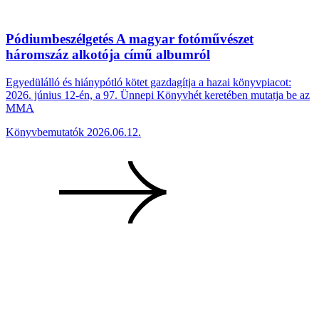
Pódiumbeszélgetés A magyar fotóművészet
háromszáz alkotója című albumról
Egyedülálló és hiánypótló kötet gazdagítja a hazai könyvpiacot:
2026. június 12-én, a 97. Ünnepi Könyvhét keretében mutatja be az
MMA
Könyvbemutatók
2026.06.12.