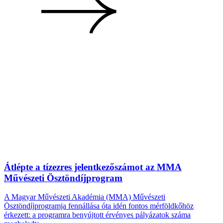
Átlépte a tízezres jelentkezőszámot az MMA
Művészeti Ösztöndíjprogram
A Magyar Művészeti Akadémia (MMA) Művészeti
Ösztöndíjprogramja fennállása óta idén fontos mérföldkőhöz
érkezett: a programra benyújtott érvényes pályázatok száma