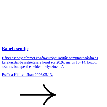
Bábel csendje
Bábel csendje címmel közép-európai költők bemutatkozására és
kerekasztal-beszélgetésére kerül sor 2026. május 10–14. között
számos budapesti és vidéki helyszínen. A
Esték a Hild-villában
2026.05.13.