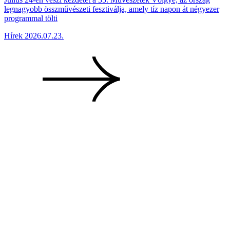
legnagyobb összművészeti fesztiválja, amely tíz napon át négyezer
programmal tölti
Hírek
2026.07.23.