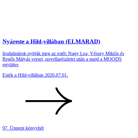
Nyáreste a Hild-villában (ELMARAD)
Irodalmárok nyitják meg az estét: Nagy Lea, Véssey Miklós és
Regős Mátyás versei, novellarészletei után a majd a MOODS
együttes
Esték a Hild-villában
2026.07.01.
97. Ünnepi könyvhét