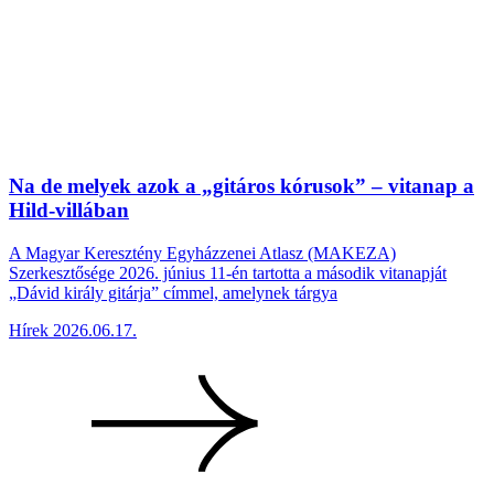
Na de melyek azok a „gitáros kórusok” – vitanap a
Hild-villában
A Magyar Keresztény Egyházzenei Atlasz (MAKEZA)
Szerkesztősége 2026. június 11-én tartotta a második vitanapját
„Dávid király gitárja” címmel, amelynek tárgya
Hírek
2026.06.17.