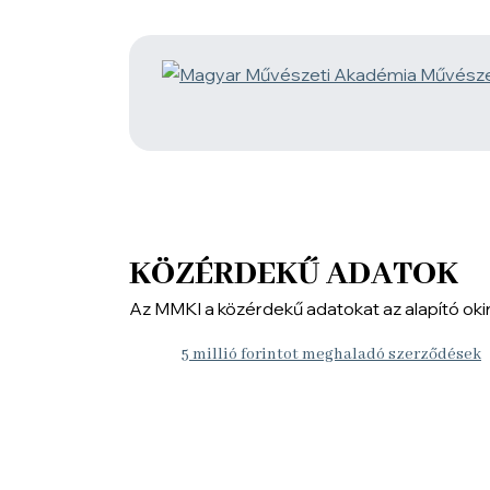
KÖZÉRDEKŰ ADATOK
Az MMKI a közérdekű adatokat az alapító ok
5 millió forintot meghaladó szerződések