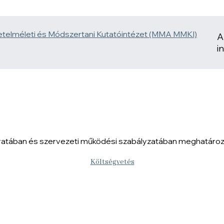
A
i
iratában és szervezeti működési szabályzatában meghatározo
Költségvetés