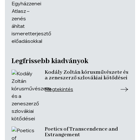
Legfrissebb kiadványok
Kodály Zoltán kórusművészete és
a zeneszerző szlovákiai kötődései
Megtekintés
Poetics of Transcendence and
Estrangement