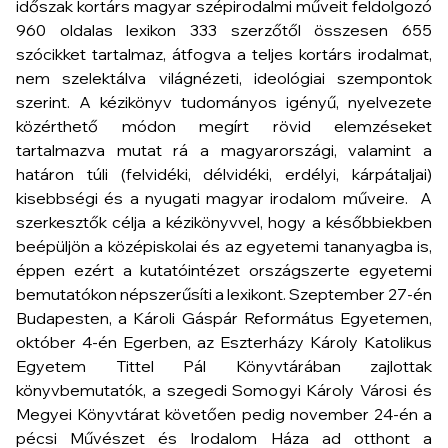
időszak kortárs magyar szépirodalmi műveit feldolgozó
960 oldalas lexikon 333 szerzőtől összesen 655
szócikket tartalmaz, átfogva a teljes kortárs irodalmat,
nem szelektálva világnézeti, ideológiai szempontok
szerint. A kézikönyv tudományos igényű, nyelvezete
közérthető módon megírt rövid elemzéseket
tartalmazva mutat rá a magyarországi, valamint a
határon túli (felvidéki, délvidéki, erdélyi, kárpátaljai)
kisebbségi és a nyugati magyar irodalom műveire. A
szerkesztők célja a kézikönyvvel, hogy a későbbiekben
beépüljön a középiskolai és az egyetemi tananyagba is,
éppen ezért a kutatóintézet országszerte egyetemi
bemutatókon népszerűsíti a lexikont. Szeptember 27-én
Budapesten, a Károli Gáspár Református Egyetemen,
október 4-én Egerben, az Eszterházy Károly Katolikus
Egyetem Tittel Pál Könyvtárában zajlottak
könyvbemutatók, a szegedi Somogyi Károly Városi és
Megyei Könyvtárat követően pedig november 24-én a
pécsi Művészet és Irodalom Háza ad otthont a