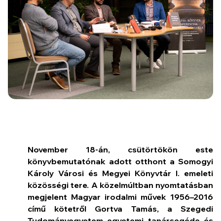
November 18-án, csütörtökön este
könyvbemutatónak adott otthont a Somogyi
Károly
Városi és Megyei Könyvtár I. emeleti
közösségi tere.
A közelmúltban nyomtatásban
megjelent
Magyar irodalmi művek 1956–2016
című kötetről
Gortva Tamás, a Szegedi
Tudományegyetem
egyetemi tanársegéde
és