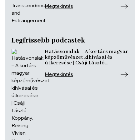
Megtekintés
Legfrissebb podcastek
Hatásvonalak – A kortárs magyar
képzőművészet kihívásai és
útkeresése | Csáji László
Koppány, Reining Vivien, Szurcsik
József
Megtekintés