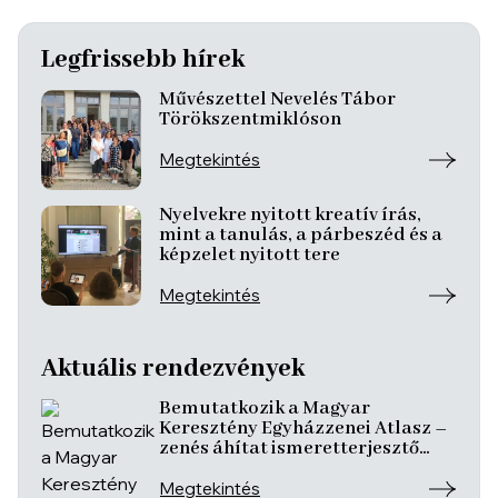
Legfrissebb hírek
Művészettel Nevelés Tábor
Törökszentmiklóson
Megtekintés
Nyelvekre nyitott kreatív írás,
mint a tanulás, a párbeszéd és a
képzelet nyitott tere
Megtekintés
Aktuális rendezvények
Bemutatkozik a Magyar
Keresztény Egyházzenei Atlasz –
zenés áhítat ismeretterjesztő
előadásokkal
Megtekintés