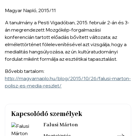
Magyar Napló, 2015/11
A tanulmány a Pesti Vigadóban, 2015. február 2-án és 3-
án megrendezett
Mozgókép-forgalmazási
konferencián
tartott előadás bővített változata; az
elmélettörténet fölelevenítésével azt vizsgálja, hogy a
medialitás hangsúlyozása, az ún. kultúratudományi
fordulat miként formálja az esztétikai tapasztalást.
Bővebb tartalom:
http://magyarnaplo.hu/blog/2015/10/26/falusi-marton-
polisz-es-media-reszlet/
Kapcsolódó személyek
Falusi Márton
Megtekintés