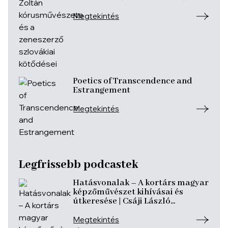
Megtekintés
Poetics of Transcendence and
Estrangement
Megtekintés
Legfrissebb podcastek
Hatásvonalak – A kortárs magyar
képzőművészet kihívásai és
útkeresése | Csáji László
Koppány, Reining Vivien, Szurcsik
József
Megtekintés