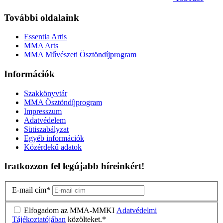
További oldalaink
Essentia Artis
MMA Arts
MMA Művészeti Ösztöndíjprogram
Információk
Szakkönyvtár
MMA Ösztöndíjprogram
Impresszum
Adatvédelem
Sütiszabályzat
Egyéb információk
Közérdekű adatok
Iratkozzon fel legújabb híreinkért!
E-mail cím
*
Elfogadom az MMA-MMKI
Adatvédelmi
Tájékoztatójában
közölteket.
*