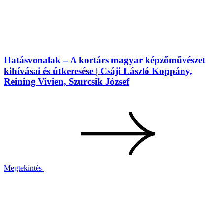
Hatásvonalak – A kortárs magyar képzőművészet
kihívásai és útkeresése | Csáji László Koppány,
Reining Vivien, Szurcsik József
Megtekintés