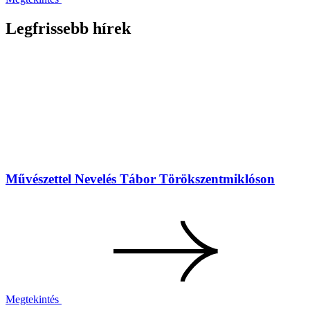
Legfrissebb hírek
Művészettel Nevelés Tábor Törökszentmiklóson
Megtekintés