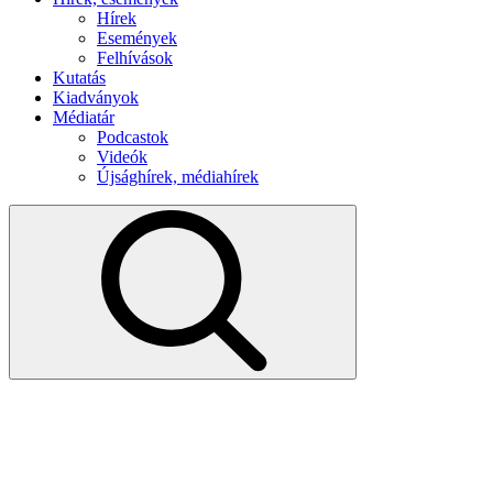
Hírek
Események
Felhívások
Kutatás
Kiadványok
Médiatár
Podcastok
Videók
Újsághírek, médiahírek