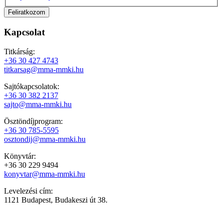
Kapcsolat
Titkárság:
+36 30 427 4743
titkarsag@mma-mmki.hu
Sajtókapcsolatok:
+36 30 382 2137
sajto@mma-mmki.hu
Ösztöndíjprogram:
+36 30 785-5595
osztondij@mma-mmki.hu
Könyvtár:
+36 30 229 9494
konyvtar@mma-mmki.hu
Levelezési cím:
1121 Budapest, Budakeszi út 38.