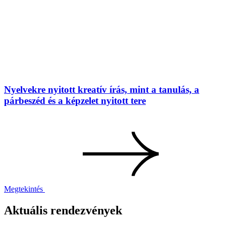
Nyelvekre nyitott kreatív írás, mint a tanulás, a
párbeszéd és a képzelet nyitott tere
Megtekintés
Aktuális rendezvények