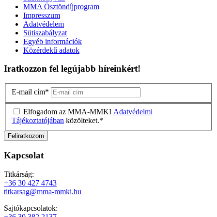
MMA Ösztöndíjprogram
Impresszum
Adatvédelem
Sütiszabályzat
Egyéb információk
Közérdekű adatok
Iratkozzon fel legújabb híreinkért!
E-mail cím
*
Elfogadom az MMA-MMKI
Adatvédelmi
Tájékoztatójában
közölteket.
*
Kapcsolat
Titkárság:
+36 30 427 4743
titkarsag@mma-mmki.hu
Sajtókapcsolatok:
+36 30 382 2137