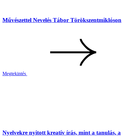
Művészettel Nevelés Tábor Törökszentmiklóson
Megtekintés
Nyelvekre nyitott kreatív írás, mint a tanulás, a