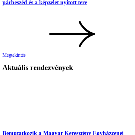
párbeszéd és a képzelet nyitott tere
Megtekintés
Aktuális rendezvények
Bemutatkozik a Magyar Keresztény Egyházzenei