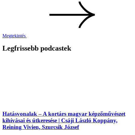
Megtekintés
Legfrissebb podcastek
Hatásvonalak – A kortárs magyar képzőművészet
kihívásai és útkeresése | Csáji László Koppány,
Reining Vivien, Szurcsik József