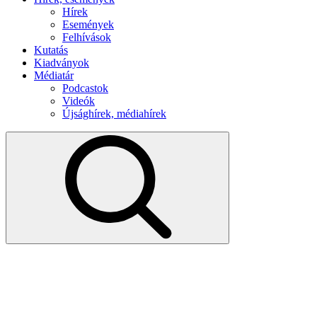
Hírek
Események
Felhívások
Kutatás
Kiadványok
Médiatár
Podcastok
Videók
Újsághírek, médiahírek