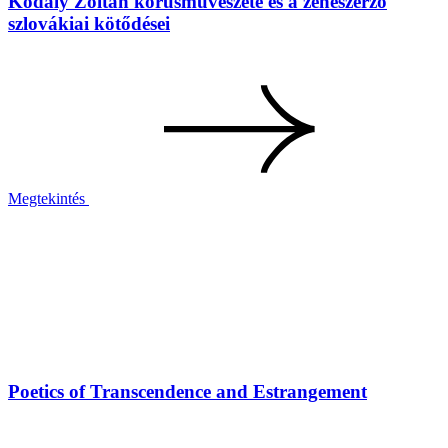
Kodály Zoltán kórusművészete és a zeneszerző
szlovákiai kötődései
Megtekintés
Poetics of Transcendence and Estrangement