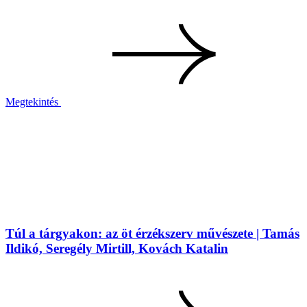
Megtekintés
Túl a tárgyakon: az öt érzékszerv művészete | Tamás
Ildikó, Seregély Mirtill, Kovách Katalin