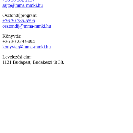
sajto@mma-mmki.hu
Ösztöndíjprogram:
+36 30 785-5595
osztondij@mma-mmki.hu
Könyvtár:
+36 30 229 9494
konyvtar@mma-mmki.hu
Levelezési cím:
1121 Budapest, Budakeszi út 38.