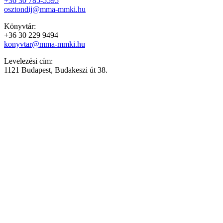
+36 30 785-5595
osztondij@mma-mmki.hu
Könyvtár:
+36 30 229 9494
konyvtar@mma-mmki.hu
Levelezési cím:
1121 Budapest, Budakeszi út 38.