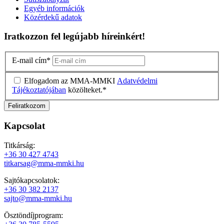
Egyéb információk
Közérdekű adatok
Iratkozzon fel legújabb híreinkért!
E-mail cím
*
Elfogadom az MMA-MMKI
Adatvédelmi
Tájékoztatójában
közölteket.
*
Kapcsolat
Titkárság:
+36 30 427 4743
titkarsag@mma-mmki.hu
Sajtókapcsolatok:
+36 30 382 2137
sajto@mma-mmki.hu
Ösztöndíjprogram: