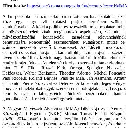
Hivatkozás:
https://opac3.mma.monguz.hu/hu/record/-/record/MM
A Túl posztokon és izmusokon című kötetben fiatal kutatók teszik
közé egy nagy ívű kutatási projekt keretében született
tanulmányaikat. A kötet a politika és az esztétikum kapcsolatára mint
a művészetelméleti viták meghatározó aspektusára, valamint a
művészetfilozófiai koncepciók társadalmi relevanciájának
bemutatására koncentráló eszmetörténeti kutatásokat mutat be,
számos messzebb vezető kitekintéssel. Az idézett, hivatkozott,
elemzett és szóban forgó – akár külföldi, akár magyar – szerzők
révén az elmúlt évtizedek nagy hatású kultúrfi lozófiai elméletei
rendre kirajzolódnak. Az elemzések olyan szerzőkre támaszkodnak,
mint T. S. Eliot, Russel Kirk, Ortega, Spengler, Nietzsche,
Heidegger, Walter Benjamin, Theodor Adorno, Michel Foucault,
Paul Ricoeur, Roland Barthes, Paul de Man, Jan Assmann, Arthur
C. Danto, Pierre Nora, Gilles Deleuze. A kötet különleges erénye,
hogy az elméletírókat egyik szerző sem apologétaként választja, s
nem is csak a lábjegyzetek kötelező penzumaként, hanem
gondolkodásának rejtett összefüggéseit kutatva.
A Magyar Művészeti Akadémia (MMA) Titkársága és a Nemzeti
Közszolgálati Egyetem (NKE) Molnár Tamás Kutató Központ
között 2014 nyarán kialakított együttműködési programban 25
ösztön- díjas kutató teljesítette az előírt követelményeket, és adta le