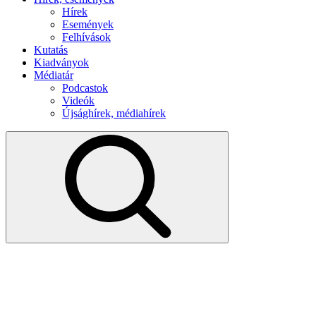
Hírek
Események
Felhívások
Kutatás
Kiadványok
Médiatár
Podcastok
Videók
Újsághírek, médiahírek