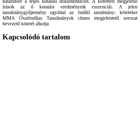
határidőre a teljes kutatási dokumentációt. A kötetben megjelenő
írások az ő kutatási eredményeik esszenciái. A jelen
tanulmánygyűjtemény egyúttal az önálló tanulmány- köteteket
MMA Ösztöndíjas Tanulmányok címen megjelentető sorozat
bevezető kötetét alkotja
Kapcsolódó tartalom