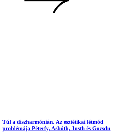
Túl a diszharmónián. Az esztétikai létmód
problémája Péterfy, Asbóth, Justh és Gozsdu