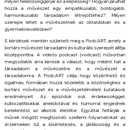
milyen felelősséggel jár ez a képesség? Hogyan járulhat
hozzá a művészet egy empatikusabb, boldogabb,
harmonikusabb társadalom létrejöttéhez? Milyen
szerepe lehet a művészetnek az oktatásban és a
gyermeknevelésben?
E kérdések mentén született meg a PodcART, amely a
kortárs művészet társadalmi és kulturális szerepét állítja
középpontba. A videós podcast (vodcast) műsorban
megszólalók arra keresik a választ, hogy miként hat a
társadalom a művészetre és a művészet a
társadalomra. A PodcART célja, hogy közérthető és
izgalmas formában hozza közelebb a közönséghez a
kortárs művészet és a művészetelméleti kutatások
eredményeit. Az epizódok sok érdekességgel,
kulisszatitkokkal, anekdotával és humorral engednek
betekintést az alkotók életébe. Egyúttal feltárják a
művek mögött meghúzódó szellemi folyamatokat: az
érzelmeken túl a kísérletezés, a játékosság és a