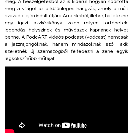
meg. A beszélgetésből az is kiderül, hogyan hódította
meg a világot az a különleges hangzás, amely a múlt
század elején indult útjára Amerikából, illetve, ha létezne
egy igazi jazzkézikönyv, vajon milyen történetek,
legendás helyszínek és művészek kapnának helyet
benne. A PodcART videós podcast (vodcast) nemcsak
a jazzrajongóknak, hanem mindazoknak szól, akik
szeretnék új szemszögből felfedezni a zene egyik
legsokszínűbb műfaját.