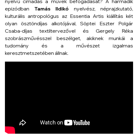
nyelvű címadás a művek befogadását? A harmadik
epizódban
Tamás Ildikó
nyelvész, néprajzkutató,
kulturális antropológus az Essentia Artis kiállítás két
olyan ösztöndíjas alkotójával, Söptei Eszter Polgár
Csaba-díjas textiltervezővel és Gergely Réka
szobrászművésszel beszélget, akiknek munkái a
tudomány és a művészet izgalmas
keresztmetszetében állnak.