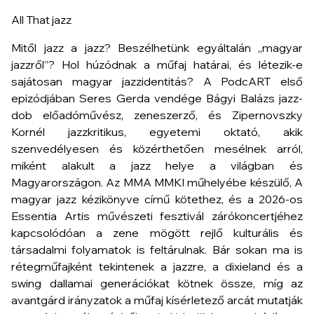
All That jazz
Mitől jazz a jazz? Beszélhetünk egyáltalán „magyar
jazzről”? Hol húzódnak a műfaj határai, és létezik-e
sajátosan magyar jazzidentitás? A PodcART első
epizódjában Seres Gerda vendége Bágyi Balázs jazz-
dob előadóművész, zeneszerző, és Zipernovszky
Kornél jazzkritikus, egyetemi oktató, akik
szenvedélyesen és közérthetően mesélnek arról,
miként alakult a jazz helye a világban és
Magyarországon. Az MMA MMKI műhelyébe készülő,
A
magyar jazz kézikönyve
című kötethez, és a 2026-os
Essentia Artis
művészeti fesztivál zárókoncertjéhez
kapcsolódóan a zene mögött rejlő kulturális és
társadalmi folyamatok is feltárulnak. Bár sokan ma is
rétegműfajként tekintenek a jazzre, a dixieland és a
swing dallamai generációkat kötnek össze, míg az
avantgárd irányzatok a műfaj kísérletező arcát mutatják