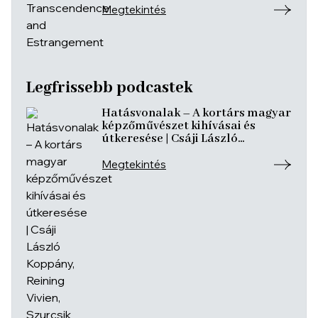
Megtekintés
Legfrissebb podcastek
Hatásvonalak – A kortárs magyar
képzőművészet kihívásai és
útkeresése | Csáji László
Koppány, Reining Vivien, Szurcsik
József
Megtekintés