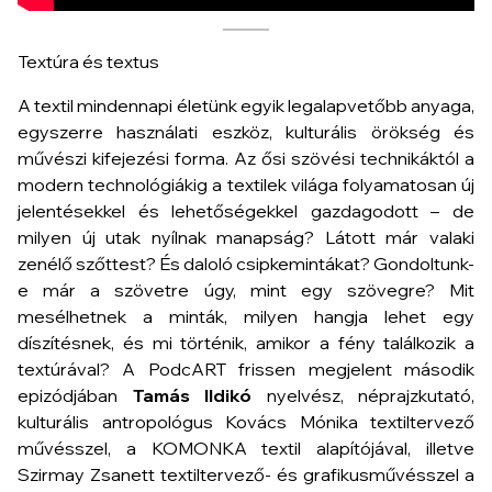
Textúra és textus
A textil mindennapi életünk egyik legalapvetőbb anyaga,
egyszerre használati eszköz, kulturális örökség és
művészi kifejezési forma. Az ősi szövési technikáktól a
modern technológiákig a textilek világa folyamatosan új
jelentésekkel és lehetőségekkel gazdagodott – de
milyen új utak nyílnak manapság? Látott már valaki
zenélő szőttest? És daloló csipkemintákat? Gondoltunk-
e már a szövetre úgy, mint egy szövegre? Mit
mesélhetnek a minták, milyen hangja lehet egy
díszítésnek, és mi történik, amikor a fény találkozik a
textúrával? A PodcART frissen megjelent második
epizódjában
Tamás Ildikó
nyelvész, néprajzkutató,
kulturális antropológus Kovács Mónika textiltervező
művésszel, a KOMONKA textil alapítójával, illetve
Szirmay Zsanett textiltervező- és grafikusművésszel a