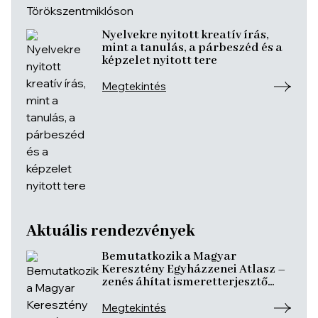
Nyelvekre nyitott kreatív írás,
mint a tanulás, a párbeszéd és a
képzelet nyitott tere
Megtekintés
Aktuális rendezvények
Bemutatkozik a Magyar
Keresztény Egyházzenei Atlasz –
zenés áhítat ismeretterjesztő
előadásokkal
Megtekintés