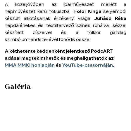
A közeljövőben az iparművészet mellett a
népművészet kerül fókuszba.
Földi Kinga
selyemből
készült alkotásainak érzékeny világa
Juhász Réka
népdalénekes és textiltervező színes ruháival, kézzel
készített díszeivel és a folklór gazdag
szimbólumrendszerével fonódik össze.
A kéthetente keddenként jelentkező PodcART
adásai megtekinthetők és meghallgathatók az
MMA MMKI honlapján
és
YouTube-csatornáján
.
Galéria