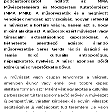
podcastsorozatot indított az MMA
Művészetelméleti és Módszertani Kutatóintézet
(MMA MMKI). A műsorvezetők és a meghívott
vendégek nemcsak azt vizsgálják, hogyan reflektál
a művészet a kortárs világra, hanem azt is, hogy
miként alakítja azt. A műsorok ezért művészeti vagy
társadalmi aktualitásokhoz kapcsolódnak. A
kéthetente jelentkező adások állandó
műsorvezetője Seres Gerda rádiós újságíró és
Tamás Ildikó
kulturális antropológus,
néprajzkutató, nyelvész. A műsor azonban időről
időre új műsorvezetőkkel is bővül.
A művészet vajon csupán lenyomata a világnak,
amelyben élünk? Vagy ennél jóval többre képes:
alakítani, formálni azt? Miként válik egy alkotás a kulturális
párbeszéden túl társadalomalakító erővé? A művészet
új perspektívák, váratlan kérdések és egyéni válaszok
segítségével új valóságokat tud teremteni. De vajon