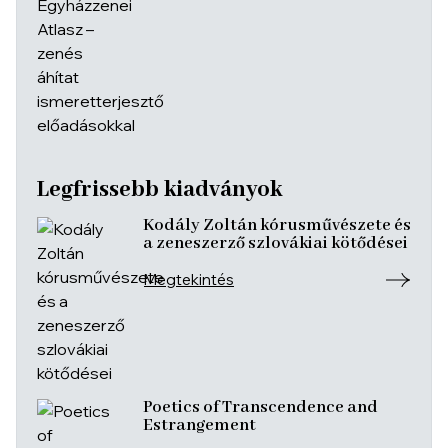
Legfrissebb kiadványok
Kodály Zoltán kórusművészete és
a zeneszerző szlovákiai kötődései
Megtekintés
Poetics of Transcendence and
Estrangement