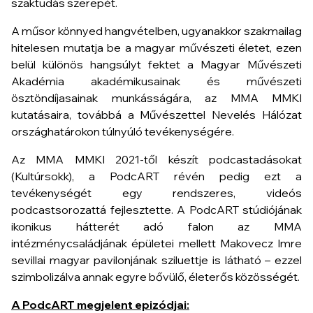
szaktudás szerepét.
A műsor könnyed hangvételben, ugyanakkor szakmailag
hitelesen mutatja be a magyar művészeti életet, ezen
belül különös hangsúlyt fektet a Magyar Művészeti
Akadémia akadémikusainak és művészeti
ösztöndíjasainak munkásságára, az MMA MMKI
kutatásaira, továbbá a Művészettel Nevelés Hálózat
országhatárokon túlnyúló tevékenységére.
Az MMA MMKI 2021-től készít podcastadásokat
(Kultúrsokk), a PodcART révén pedig ezt a
tevékenységét egy rendszeres, videós
podcastsorozattá fejlesztette. A PodcART stúdiójának
ikonikus hátterét adó falon az MMA
intézménycsaládjának épületei mellett Makovecz Imre
sevillai magyar pavilonjának sziluettje is látható – ezzel
szimbolizálva annak egyre bővülő, életerős közösségét.
A PodcART megjelent epizódjai: