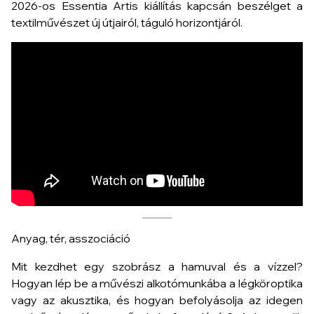
2026-os
Essentia Artis
kiállítás kapcsán beszélget a
textilművészet új útjairól, táguló horizontjáról.
Anyag, tér, asszociáció
Mit kezdhet egy szobrász a hamuval és a vízzel?
Hogyan lép be a művészi alkotómunkába a légköroptika
vagy az akusztika, és hogyan befolyásolja az idegen