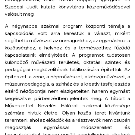
Szepesi Judit kutató könyvtáros közreműködésével
valósult meg.
A négynapos szakmai program központi témája a
kapcsolódás volt: arra kerestük a választ, miként
segítheti a művészet az önmagunkhoz, az egymáshoz, a
közösséghez, a helyhez és a természethez fűződő
kapcsolataink elmélyítését. A programot tudatosan
különböző művészeti területek, oktatási szintek és
pedagógiai megközelítések találkozására építettük. Az
építészet, a zene, a népművészet, a képzőművészet, a
múzeumpedagógia, a színház és a kreativitásfejlesztés
eltérő nézőpontjai nem elszigetelten, hanem egymást
kiegészítve, párbeszédben jelentek meg. A tábort a
Művészettel Nevelés Hálózat szakmai közössége
számára hívtuk életre. Olyan közös teret kívántunk
teremteni, ahol az előadók és a résztvevők nem csupán
megosztják egymással módszereiket és
tapasztalataikat, hanem együtt gondolkodnak, alkotnak