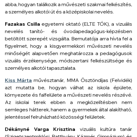
abba, hogyan találkozik a művészeti szakmai felkészítés,
a személyes alkotói út és a középiskolai nevelés.
Fazakas Csilla
egyetemi oktató (ELTE TÓK), a vizuális
nevelés tanító- és óvodapedagógus-képzésben
betöltött szerepét vizsgálta. Bemutatója arra hívta fel a
figyelmet, hogy a kisgyermekkori művészeti nevelés
minőségét alapvetően meghatározza a pedagógusok
vizuális érzékenysége, módszertani felkészültsége és
személyes alkotói tapasztalata.
Kiss Márta
művésztanár, MMA Ösztöndíjas (Felvidék)
azt mutatta be, hogyan válhat az iskola épülete,
környezete és falfelülete a művészeti nevelés részévé.
Az iskolai terek ebben a megközelítésben nem
semleges hátterek, hanem a gyermekek által alakítható,
jelentéssel felruházható közösségi felületek.
Dékányné Varga Krisztina
vizuális kultúra tanár
(Szigetszentmiklósi Batthyány Kázmér Gimnázium) és