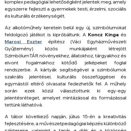
komplex pedagógiai lehetőségként jelentek meg, amely
egyszerre fejleszti a gyermekek testi, érzelmi, szociális
és kulturális érzékenységét.
Az alkotóműhely keretein belül egy új, szimbólumokat
feldolgozó játékot is kipróbáltunk. A
Koncz Kinga
és
Marosi Eszter
építész (Váci Egyházművészeti
Gyűjtemény) közös munkájaként létrejött
SzimbólumTÁR növényekhez, állatokhoz, tárgyakhoz és
elvont fogalmakhoz kötődő jelképeket foglal
rendszerbe. A kártyák segítségével a szimbólumok
szakrális jelentései, kulturális összefüggései és
egymástól eltérő olvasatai fedezhetők fel. A műhely
során ezek közül választottunk ki egy-egy
jelentésréteget, amelyet mintázással és formázással
tettünk láthatóvá.
A tábor következő napján, július 15-én a kreativitás
fejlesztésére, a művészetpedagógiai képzés különböző
színtereire, valamint a tanár, a diák és a közösség