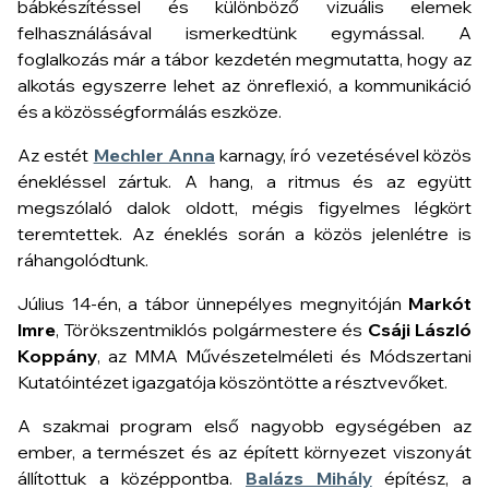
bábkészítéssel és különböző vizuális elemek
felhasználásával ismerkedtünk egymással. A
foglalkozás már a tábor kezdetén megmutatta, hogy az
alkotás egyszerre lehet az önreflexió, a kommunikáció
és a közösségformálás eszköze.
Az estét
Mechler Anna
karnagy, író vezetésével közös
énekléssel zártuk. A hang, a ritmus és az együtt
megszólaló dalok oldott, mégis figyelmes légkört
teremtettek. Az éneklés során a közös jelenlétre is
ráhangolódtunk.
Július 14-én, a tábor ünnepélyes megnyitóján
Markót
Imre
, Törökszentmiklós polgármestere és
Csáji László
Koppány
, az MMA Művészetelméleti és Módszertani
Kutatóintézet igazgatója köszöntötte a résztvevőket.
A szakmai program első nagyobb egységében az
ember, a természet és az épített környezet viszonyát
állítottuk a középpontba.
Balázs Mihály
építész, a