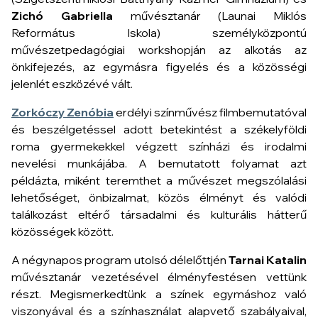
Zichó Gabriella
művésztanár (Launai Miklós
Református Iskola) személyközpontú
művészetpedagógiai workshopján az alkotás az
önkifejezés, az egymásra figyelés és a közösségi
jelenlét eszközévé vált.
Zorkóczy Zenóbia
erdélyi színművész filmbemutatóval
és beszélgetéssel adott betekintést a székelyföldi
roma gyermekekkel végzett színházi és irodalmi
nevelési munkájába. A bemutatott folyamat azt
példázta, miként teremthet a művészet megszólalási
lehetőséget, önbizalmat, közös élményt és valódi
találkozást eltérő társadalmi és kulturális hátterű
közösségek között.
A négynapos program utolsó délelőttjén
Tarnai Katalin
művésztanár vezetésével élményfestésen vettünk
részt. Megismerkedtünk a színek egymáshoz való
viszonyával és a színhasználat alapvető szabályaival,