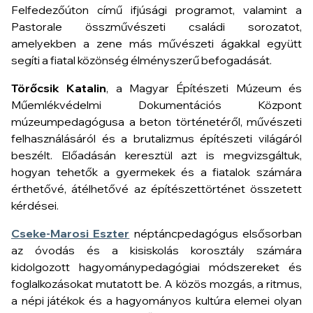
Felfedezőúton
című ifjúsági programot, valamint a
Pastorale
összművészeti családi sorozatot,
amelyekben a zene más művészeti ágakkal együtt
segíti a fiatal közönség élményszerű befogadását.
Törőcsik Katalin
, a Magyar Építészeti Múzeum és
Műemlékvédelmi Dokumentációs Központ
múzeumpedagógusa a beton történetéről, művészeti
felhasználásáról és a brutalizmus építészeti világáról
beszélt. Előadásán keresztül azt is megvizsgáltuk,
hogyan tehetők a gyermekek és a fiatalok számára
érthetővé, átélhetővé az építészettörténet összetett
kérdései.
Cseke-Marosi Eszter
néptáncpedagógus elsősorban
az óvodás és a kisiskolás korosztály számára
kidolgozott hagyománypedagógiai módszereket és
foglalkozásokat mutatott be. A közös mozgás, a ritmus,
a népi játékok és a hagyományos kultúra elemei olyan