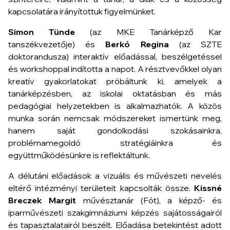
kapcsolatára irányítottuk figyelmünket.
Simon Tünde
(az MKE Tanárképző Kar
tanszékvezetője) és
Berkó Regina
(az SZTE
doktorandusza) interaktív előadással, beszélgetéssel
és workshoppal indította a napot. A résztvevőkkel olyan
kreatív gyakorlatokat próbáltunk ki, amelyek a
tanárképzésben, az iskolai oktatásban és más
pedagógiai helyzetekben is alkalmazhatók. A közös
munka során nemcsak módszereket ismertünk meg,
hanem saját gondolkodási szokásainkra,
problémamegoldó stratégiáinkra és
együttműködésünkre is reflektáltunk.
A délutáni előadások a vizuális és művészeti nevelés
eltérő intézményi területeit kapcsolták össze.
Kissné
Breczek Margit
művésztanár (Fót), a képző- és
iparművészeti szakgimnáziumi képzés sajátosságairól
és tapasztalatairól beszélt. Előadása betekintést adott