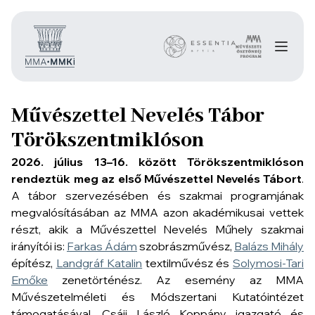
Művészettel Nevelés Tábor
Törökszentmiklóson
2026. július 13–16. között Törökszentmiklóson
rendeztük meg az első Művészettel Nevelés Tábort
.
A tábor szervezésében és szakmai programjának
megvalósításában az MMA azon akadémikusai vettek
részt, akik a Művészettel Nevelés Műhely szakmai
irányítói is:
Farkas Ádám
szobrászművész,
Balázs Mihály
építész,
Landgráf Katalin
textilművész és
Solymosi-Tari
Emőke
zenetörténész. Az esemény az MMA
Művészetelméleti és Módszertani Kutatóintézet
támogatásával, Csáji László Koppány igazgató és