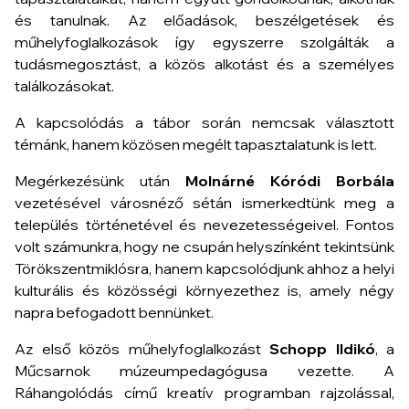
és tanulnak. Az előadások, beszélgetések és
műhelyfoglalkozások így egyszerre szolgálták a
tudásmegosztást, a közös alkotást és a személyes
találkozásokat.
A kapcsolódás a tábor során nemcsak választott
témánk, hanem közösen megélt tapasztalatunk is lett.
Megérkezésünk után
Molnárné Kóródi Borbála
vezetésével városnéző sétán ismerkedtünk meg a
település történetével és nevezetességeivel. Fontos
volt számunkra, hogy ne csupán helyszínként tekintsünk
Törökszentmiklósra, hanem kapcsolódjunk ahhoz a helyi
kulturális és közösségi környezethez is, amely négy
napra befogadott bennünket.
Az első közös műhelyfoglalkozást
Schopp Ildikó
, a
Műcsarnok múzeumpedagógusa vezette. A
Ráhangolódás
című kreatív programban rajzolással,