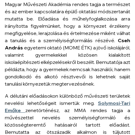
Magyar Művészeti Akadémia rendes tagja a természet
és az ember kapcsolatára épülő oktatási módszertanát
mutatta be. Előadása és műhelyfoglalkozása arra
irányította figyelmünket, hogy a környezet érzékeny
megfigyelése, lerajzolása és értelmezése miként válhat
a tanulás és a személyiségformálás részévé.
Cseh
András
egyetemi oktató (MOME ÉTK) a jövő iskolájáról,
valamint gyermekekkel közösen kialakított
iskolaépítészeti elképzelésekről beszélt. Bemutatója azt
példázta, hogy a gyermekek nemcsak használói, hanem
gondolkodó és alkotó résztvevői is lehetnek saját
tanulási környezetük megtervezésének.
A délutáni előadásokon különböző művészeti területek
nevelési lehetőségeit ismertük meg.
Solymosi-Tari
Emőke
zenetörténész, az MMA rendes tagja a
művészettel nevelés személyiségformáló és
közösségteremtő hatásairól tartott előadást.
Bemutatta az ötszázadik alkalmon is túljutott