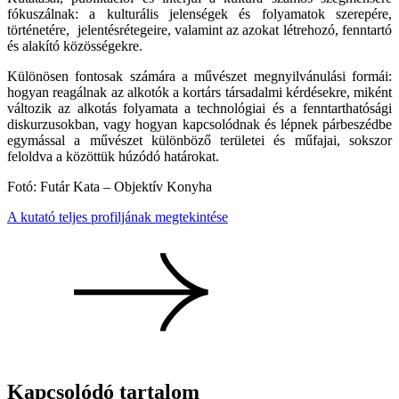
fókuszálnak: a kulturális jelenségek és folyamatok szerepére,
történetére, jelentésrétegeire, valamint az azokat létrehozó, fenntartó
és alakító közösségekre.
Különösen fontosak számára a művészet megnyilvánulási formái:
hogyan reagálnak az alkotók a kortárs társadalmi kérdésekre, miként
változik az alkotás folyamata a technológiai és a fenntarthatósági
diskurzusokban, vagy hogyan kapcsolódnak és lépnek párbeszédbe
egymással a művészet különböző területei és műfajai, sokszor
feloldva a közöttük húzódó határokat.
Fotó: Futár Kata – Objektív Konyha
A kutató teljes profiljának megtekintése
Kapcsolódó tartalom