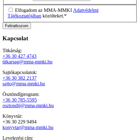
Elfogadom az MMA-MMKI
Adatvédelmi
Tájékoztatójában
közölteket.
*
Kapcsolat
Titkárság:
+36 30 427 4743
titkarsag@mma-mmki.hu
Sajtókapcsolatok:
+36 30 382 2137
sajto@mma-mmki.hu
Ösztöndíjprogram:
+36 30 785-5595
osztondij@mma-mmki.hu
Könyvtár:
+36 30 229 9494
konyvtar@mma-mmki.hu
Levelezési cím: