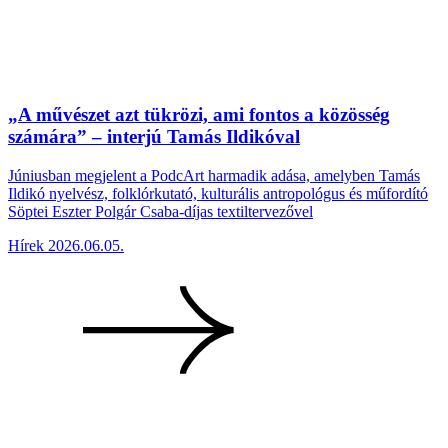
„A művészet azt tükrözi, ami fontos a közösség
számára” – interjú Tamás Ildikóval
Júniusban megjelent a PodcArt harmadik adása, amelyben Tamás
Ildikó nyelvész, folklórkutató, kulturális antropológus és műfordító
Söptei Eszter Polgár Csaba-díjas textiltervezővel
Hírek
2026.06.05.