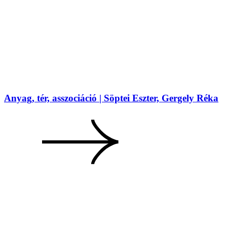
Anyag, tér, asszociáció | Söptei Eszter, Gergely Réka