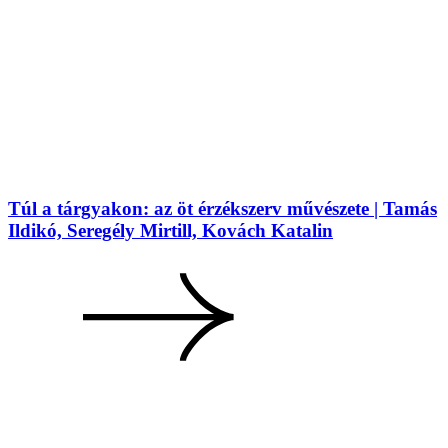
Túl a tárgyakon: az öt érzékszerv művészete | Tamás
Ildikó, Seregély Mirtill, Kovách Katalin