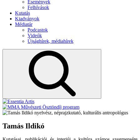
Események
Felhívások
Kutatás
Kiadványok
Médiatár
Podcastok
Videók
Újsághírek, médiahírek
nyelvész, néprajzkutató, kulturális antropológus
Tamás Ildikó
Kutatásai, publikációi és interjúi a kultúra számos szegmensére