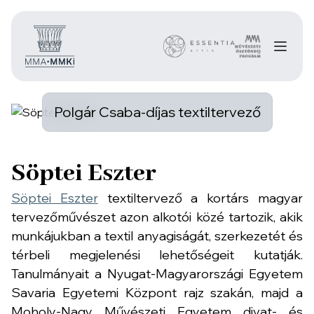
Polgár Csaba-díjas textiltervező
Söptei Eszter
Söptei Eszter
textiltervező a kortárs magyar
tervezőművészet azon alkotói közé tartozik, akik
munkájukban a textil anyagiságát, szerkezetét és
térbeli megjelenési lehetőségeit kutatják.
Tanulmányait a Nyugat-Magyarországi Egyetem
Savaria Egyetemi Központ rajz szakán, majd a
Moholy-Nagy Művészeti Egyetem divat- és