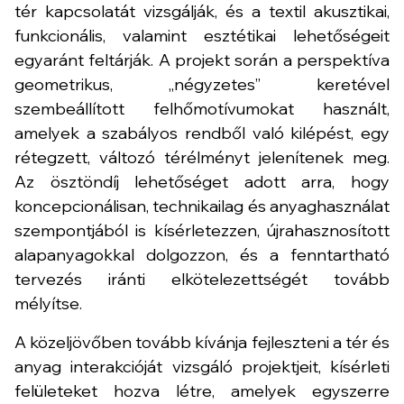
tér kapcsolatát vizsgálják, és a textil akusztikai,
funkcionális, valamint esztétikai lehetőségeit
egyaránt feltárják. A projekt során a perspektíva
geometrikus, „négyzetes” keretével
szembeállított felhőmotívumokat használt,
amelyek a szabályos rendből való kilépést, egy
rétegzett, változó térélményt jelenítenek meg.
Az ösztöndíj lehetőséget adott arra, hogy
koncepcionálisan, technikailag és anyaghasználat
szempontjából is kísérletezzen, újrahasznosított
alapanyagokkal dolgozzon, és a fenntartható
tervezés iránti elkötelezettségét tovább
mélyítse.
A közeljövőben tovább kívánja fejleszteni a tér és
anyag interakcióját vizsgáló projektjeit, kísérleti
felületeket hozva létre, amelyek egyszerre