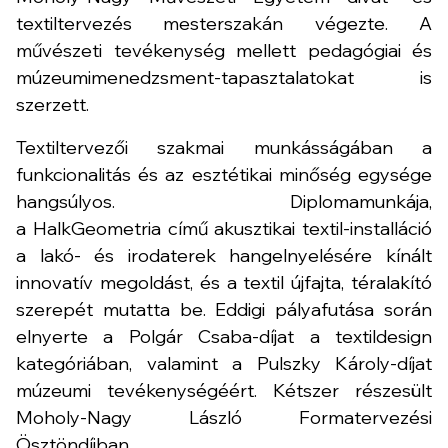
textiltervezés mesterszakán végezte. A
művészeti tevékenység mellett pedagógiai és
múzeumimenedzsment-tapasztalatokat is
szerzett.
Textiltervezői szakmai munkásságában a
funkcionalitás és az esztétikai minőség egysége
hangsúlyos. Diplomamunkája,
a
HalkGeometria
című akusztikai textil-installáció
a lakó- és irodaterek hangelnyelésére kínált
innovatív megoldást, és a textil újfajta, téralakító
szerepét mutatta be. Eddigi pályafutása során
elnyerte a Polgár Csaba-díjat a textildesign
kategóriában, valamint a Pulszky Károly-díjat
múzeumi tevékenységéért. Kétszer részesült
Moholy-Nagy László Formatervezési
Ösztöndíjban.