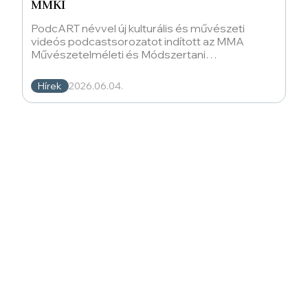
MMKI
PodcART névvel új kulturális és művészeti
videós podcastsorozatot indított az MMA
Művészetelméleti és Módszertani
Kutatóintézet (MMA MMKI). A műsorvezetők és
Hírek
2026.06.04.