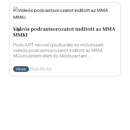
Videós podcastsorozatot indított az MMA
MMKI
PodcART névvel új kulturális és művészeti
videós podcastsorozatot indított az MMA
Művészetelméleti és Módszertani
Kutatóintézet (MMA MMKI). A műsorvezetők és
Hírek
2026.06.04.