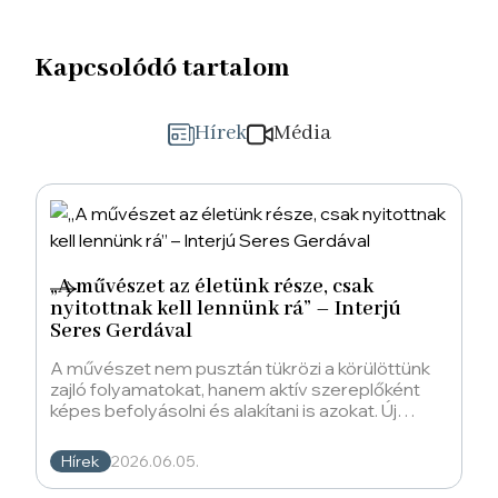
Kapcsolódó tartalom
Hírek
Média
„A művészet az életünk része, csak
nyitottnak kell lennünk rá” – Interjú
Seres Gerdával
A művészet nem pusztán tükrözi a körülöttünk
zajló folyamatokat, hanem aktív szereplőként
képes befolyásolni és alakítani is azokat. Új
nézőpontok
Hírek
2026.06.05.