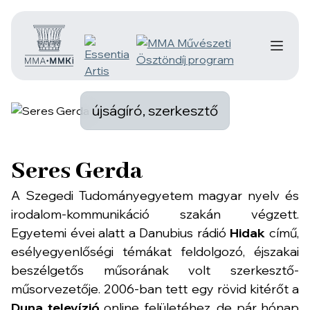
újságíró, szerkesztő
Seres Gerda
A Szegedi Tudományegyetem magyar nyelv és
irodalom-kommunikáció szakán végzett.
Egyetemi évei alatt a Danubius rádió
Hidak
című,
esélyegyenlőségi témákat feldolgozó, éjszakai
beszélgetős műsorának volt szerkesztő-
műsorvezetője. 2006-ban tett egy rövid kitérőt a
Duna televízió
online felületéhez, de pár hónap