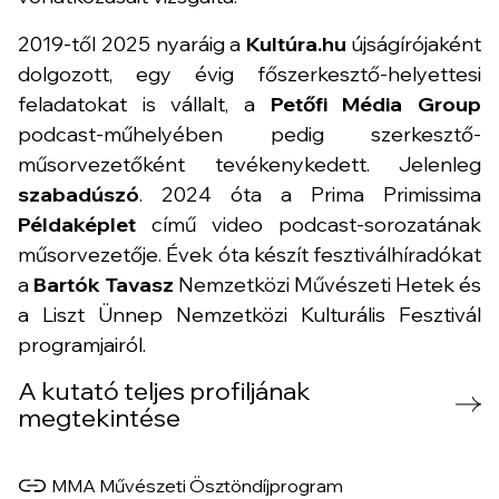
2019-től 2025 nyaráig a
Kultúra.hu
újságírójaként
dolgozott, egy évig főszerkesztő-helyettesi
feladatokat is vállalt, a
Petőfi Média Group
podcast-műhelyében pedig szerkesztő-
műsorvezetőként tevékenykedett. Jelenleg
szabadúszó
. 2024 óta a Prima Primissima
Példaképlet
című video podcast-sorozatának
műsorvezetője. Évek óta készít fesztiválhíradókat
a
Bartók Tavasz
Nemzetközi Művészeti Hetek és
a Liszt Ünnep Nemzetközi Kulturális Fesztivál
programjairól.
A kutató teljes profiljának
megtekintése
MMA Művészeti Ösztöndíjprogram