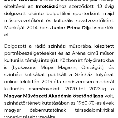
elteltével az
InfoRádió
hoz szerződött. 13 évig
dolgozott eleinte belpolitikai riporterként, majd
műsorvezetőként és kulturális rovatvezetőként.
Munkáját 2014-ben
Junior Príma Díj
jal ismerték
el.
Dolgozott a rádió színházi műsorába, készített
portrébeszélgetéseket és az Aréna című műsor
kulturális témájú interjúit. Közben írt folyóiratokba
is (Lyukasóra, Müpa Magazin, Országút), és
színházi kritikákat publikált a Színház folyóirat
online felületén. 2019 óta rendszeresen moderál
kulturális eseményeket. 2020-tól 2023-ig a
Magyar Művészeti Akadémia ösztöndíjasa
volt,
színháztörténeti kutatásában az 1960-70-es évek
magyar ősbemutatóinak társadalomkritikai
vonatkozásait vizsgálta.