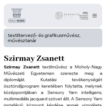
textiltervező- és grafikusművész,
művésztanár
Szirmay Zsanett
Szirmay Zsanett
textilművész a Moholy-Nagy
Művészeti Egyetemen szerezte meg a
diplomáját. Kutatási tevékenységét
ösztöndíjprogram keretében folytatta, melynek
középpontjában a Sensory Yarn intelligens,
multimediális jacquard szövet állt. A Sensory Yarn
installáció központi kérdése annak vizsgálata,