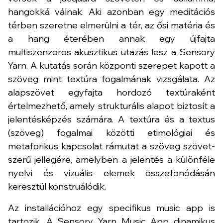
hangokká válnak. Aki azonban egy meditációs
térben szeretne elmerülni a tér, az ősi matéria és
a hang éterében annak egy újfajta
multiszenzoros akusztikus utazás lesz a Sensory
Yarn. A kutatás során központi szerepet kapott a
szöveg mint textúra fogalmának vizsgálata. Az
alapszövet egyfajta hordozó textúraként
értelmezhető, amely strukturális alapot biztosít a
jelentésképzés számára. A textúra és a textus
(szöveg) fogalmai közötti etimológiai és
metaforikus kapcsolat rámutat a szöveg szövet-
szerű jellegére, amelyben a jelentés a különféle
nyelvi és vizuális elemek összefonódásán
keresztül konstruálódik.
Az installációhoz egy specifikus music app is
tartozik. A Sensory Yarn Music App dinamikus