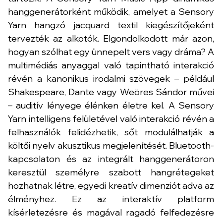
hanggenerátorként működik, amelyet a Sensory
Yarn hangzó jacquard textil kiegészítőjeként
tervezték az alkotók. Elgondolkodott már azon,
hogyan szólhat egy ünnepelt vers vagy dráma? A
multimédiás anyaggal való tapintható interakció
révén a kanonikus irodalmi szövegek – például
Shakespeare, Dante vagy Weöres Sándor művei
– auditív lényege élénken életre kel. A Sensory
Yarn intelligens felületével való interakció révén a
felhasználók felidézhetik, sőt modulálhatják a
költői nyelv akusztikus megjelenítését. Bluetooth-
kapcsolaton és az integrált hanggenerátoron
keresztül személyre szabott hangrétegeket
hozhatnak létre, egyedi kreatív dimenziót adva az
élményhez. Ez az interaktív platform
kísérletezésre és magával ragadó felfedezésre