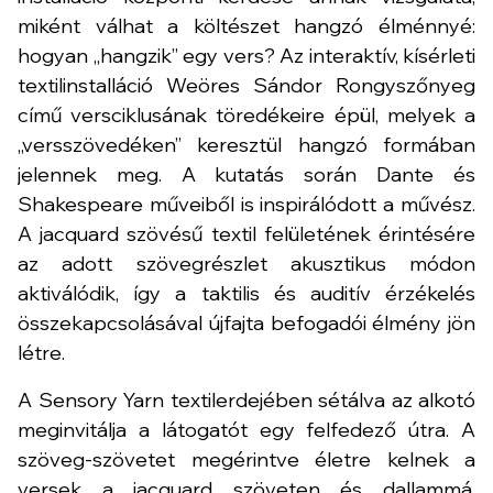
miként válhat a költészet hangzó élménnyé:
hogyan „hangzik” egy vers? Az interaktív, kísérleti
textilinstalláció Weöres Sándor Rongyszőnyeg
című versciklusának töredékeire épül, melyek a
„versszövedéken” keresztül hangzó formában
jelennek meg. A kutatás során Dante és
Shakespeare műveiből is inspirálódott a művész.
A jacquard szövésű textil felületének érintésére
az adott szövegrészlet akusztikus módon
aktiválódik, így a taktilis és auditív érzékelés
összekapcsolásával újfajta befogadói élmény jön
létre.
A Sensory Yarn textilerdejében sétálva az alkotó
meginvitálja a látogatót egy felfedező útra. A
szöveg-szövetet megérintve életre kelnek a
versek a jacquard szöveten és dallammá,