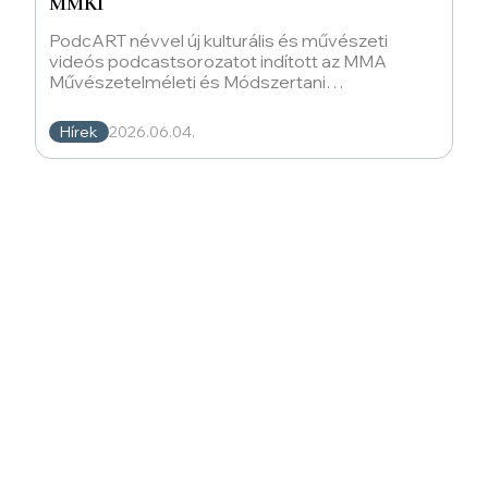
MMKI
PodcART névvel új kulturális és művészeti
videós podcastsorozatot indított az MMA
Művészetelméleti és Módszertani
Kutatóintézet (MMA MMKI). A műsorvezetők és
Hírek
2026.06.04.