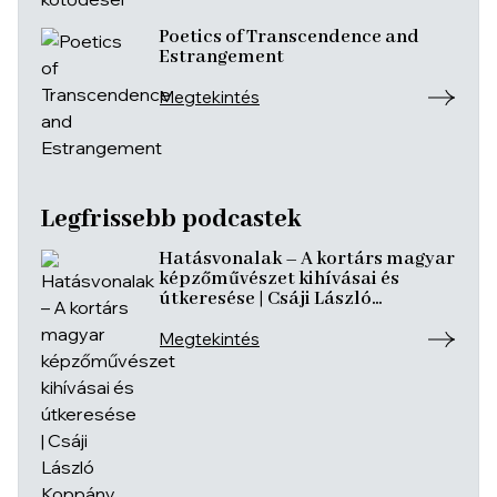
Poetics of Transcendence and
Estrangement
Megtekintés
Legfrissebb podcastek
Hatásvonalak – A kortárs magyar
képzőművészet kihívásai és
útkeresése | Csáji László
Koppány, Reining Vivien, Szurcsik
József
Megtekintés