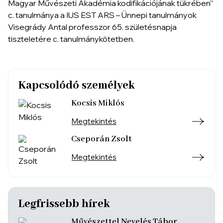
Magyar Művészeti Akadémia kodifikációjának tükrében”
c. tanulmánya a IUS EST ARS – Ünnepi tanulmányok
Visegrády Antal professzor 65. születésnapja
tiszteletére c. tanulmánykötetben.
Kapcsolódó személyek
Kocsis Miklós
Megtekintés
Cseporán Zsolt
Megtekintés
Legfrissebb hírek
Művészettel Nevelés Tábor