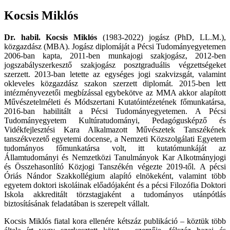
Kocsis Miklós
Dr. habil. Kocsis Miklós
(1983-2022) jogász (PhD, LL.M.),
közgazdász (MBA). Jogász diplomáját a Pécsi Tudományegyetemen
2006-ban kapta, 2011-ben munkajogi szakjogász, 2012-ben
jogszabályszerkesztő szakjogász posztgraduális végzettségeket
szerzett. 2013-ban letette az egységes jogi szakvizsgát, valamint
okleveles közgazdász szakon szerzett diplomát. 2015-ben lett
intézményvezetői megbízással egybekötve az MMA akkor alapított
Művészetelméleti és Módszertani Kutatóintézetének főmunkatársa,
2016-ban habilitált a Pécsi Tudományegyetemen. A Pécsi
Tudományegyetem Kultúratudományi, Pedagógusképző és
Vidékfejlesztési Kara Alkalmazott Művészetek Tanszékének
tanszékvezető egyetemi docense, a Nemzeti Közszolgálati Egyetem
tudományos főmunkatársa volt, itt kutatómunkáját az
Államtudományi és Nemzetközi Tanulmányok Kar Alkotmányjogi
és Összehasonlító Közjogi Tanszékén végezte 2019-től. A pécsi
Óriás Nándor Szakkollégium alapító elnökeként, valamint több
egyetem doktori iskoláinak előadójaként és a pécsi Filozófia Doktori
Iskola akkreditált törzstagjaként a tudományos utánpótlás
biztosításának feladatában is szerepelt vállalt.
Kocsis Miklós fiatal kora ellenére kétszáz publikáció – köztük több