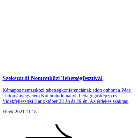
Szekszárdi Nemzetközi Tehetségfesztivál
Kétnapos nemzetközi tehetségkonferenciának adott otthont a Pécsi
Tudományegyetem Kultúratudományi, Pedagógusképző és
Vidékfejlesztési Kar október 28-án és 29-én. Az érdekes szakmai
Hírek
2021.11.18.