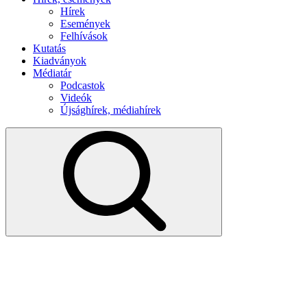
Hírek
Események
Felhívások
Kutatás
Kiadványok
Médiatár
Podcastok
Videók
Újsághírek, médiahírek