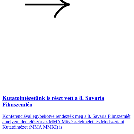
Kutatóintézetünk is részt vett a 8. Savaria
Filmszemlén
Konferenciával egybekötve rendezték meg a 8. Savaria Filmszemlét,
amelyen idén először az MMA Művészetelméleti és Módszertani
Kutatóintézet (MMA MMKI) is