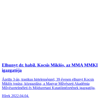
Elhunyt dr. habil. Kocsis Miklós, az MMA MMKI
igazgatója
Április 3-án, tragikus hirtelenséggel, 39 évesen elhunyt Kocsis
Miklós jogász, közgazdász, a Magyar Művészeti Akadémia
Művészetelméleti és Módszertani Kutatóintézetének igazgatója,
Hírek
2022.04.04.