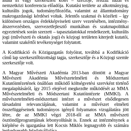
általa írt vagy szerkesztett kötet – szerzője, félszáz hazai és
nemzetközi konferencia előadója. Kutatási területe az alkotmányjog,
kulturális jogok, tudományfilozófia, valamint az államtudomány
makrogazdasági kérdései voltak. Jelentős szakmai és közéleti – így
különösen országos érdekképviseleti szerv vezetésében, intézmény-
átszervezésben, szervezetfejlesztő munkában és szakmapolitikai
egyeztetések során szerzett – tapasztalatokkal rendelkezett, kulturális
jogi (művészeti és oktatás jogi) és közjogi területen kiterjedt kutatói,
valamint szakértői tevékenységet folytatott.
A Kodifikáció és Közigazgatás folyóirat, továbbá a Kodifikáció
című lap szerkesztőbizottsági tagja, szerkesztője és a Közjogi szemle
szerkesztője volt.
A Magyar Művészeti Akadémia 2013-ban döntött a Magyar
Művészeti Akadémia Művészetelméleti és Módszertani
Kutatóintézetének önállóan működő költségvetési szervként történő
megalapításáról, így 2015 elejével megkezdte működését az MMA
Művészetelméleti és Módszertani Kutatóintézete (MMKI). A
művészetelméleti-módszertani intézet a művészet elsődlegesen
társadalmi relevanciájának, valamint a művészet elméleti
összefüggéseinek tudományos igényű folyamatos vizsgálatára jött
létre, de az MMKI végzi 2018-től az MMA művészeti
ösztöndíjprogramjának lebonyolítását is. Ennek az intézménynek a
kiépítése és igazgatása lett Kocsis Miklós legnagyobb és számára
legkedvesebb feladatvállalása.