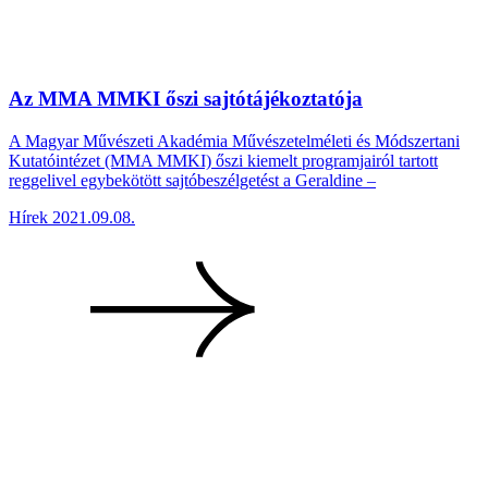
Az MMA MMKI őszi sajtótájékoztatója
A Magyar Művészeti Akadémia Művészetelméleti és Módszertani
Kutatóintézet (MMA MMKI) őszi kiemelt programjairól tartott
reggelivel egybekötött sajtóbeszélgetést a Geraldine –
Hírek
2021.09.08.