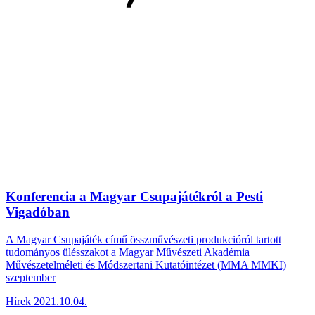
Konferencia a Magyar Csupajátékról a Pesti
Vigadóban
A Magyar Csupajáték című összművészeti produkcióról tartott
tudományos ülésszakot a Magyar Művészeti Akadémia
Művészetelméleti és Módszertani Kutatóintézet (MMA MMKI)
szeptember
Hírek
2021.10.04.