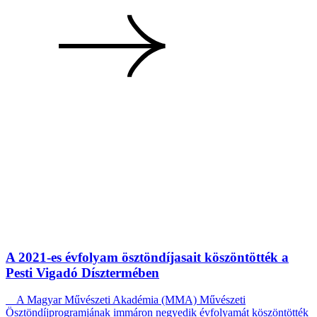
A 2021-es évfolyam ösztöndíjasait köszöntötték a
Pesti Vigadó Dísztermében
A Magyar Művészeti Akadémia (MMA) Művészeti
Ösztöndíjprogramjának immáron negyedik évfolyamát köszöntötték