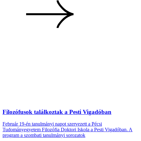
Filozófusok találkoztak a Pesti Vigadóban
Február 19-én tanulmányi napot szervezett a Pécsi
Tudományegyetem Filozófia Doktori Iskola a Pesti Vigadóban. A
program a szombati tanulmányi sorozatok