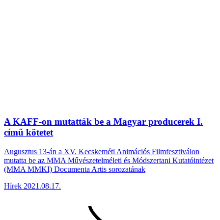
A KAFF-on mutatták be a Magyar producerek I.
című kötetet
Augusztus 13-án a XV. Kecskeméti Animációs Filmfesztiválon
mutatta be az MMA Művészetelméleti és Módszertani Kutatóintézet
(MMA MMKI) Documenta Artis sorozatának
Hírek
2021.08.17.