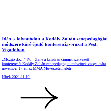
Idén is folytatódott a Kodály Zoltán zenepedagógiai
módszere köré épülő konferenciasorozat a Pesti
Vigadóban
„Mozgó dó…” IV. – Zene a katedrán címmel szervezett
konferenciát Kodály Zoltán zenepedagógiai műveinek vizsgálatára
november 17-én az MMA Művészetelméleti
Hírek
2021.11.19.