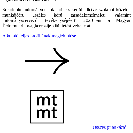
Sokoldalú tudományos, oktatói, szakértői, illetve szakmai közéleti
munkájáért, „széles körű társadalomelméleti, valamint
tudományszervezői tevékenységéért” 2020-ban a Magyar
Érdemrend lovagkeresztje kitüntetést vehette át.
A kutató teljes profiljának megtekintése
Összes publikáció