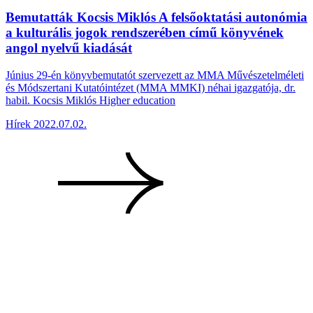
Bemutatták Kocsis Miklós A felsőoktatási autonómia
a kulturális jogok rendszerében című könyvének
angol nyelvű kiadását
Június 29-én könyvbemutatót szervezett az MMA Művészetelméleti
és Módszertani Kutatóintézet (MMA MMKI) néhai igazgatója, dr.
habil. Kocsis Miklós Higher education
Hírek
2022.07.02.