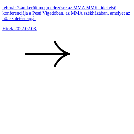
február 2-án került megrendezésre az MMA MMKI idei első
konferenciája a Pesti Vigadóban, az MMA székházában, amelyet az
50. születésnapját
Hírek
2022.02.08.