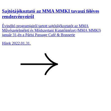
Sajtótájékoztató az MMA MMKI tavaszi féléves
rendezvényeiről
Évindító programjairól tartott sajtótájékoztatót az MMA
Művészetelméleti és Módszertani Kutatóintézet (MMA MMKI)
január 31-én a Párisi Passage Café & Brasserie
Hírek
2022.01.31.