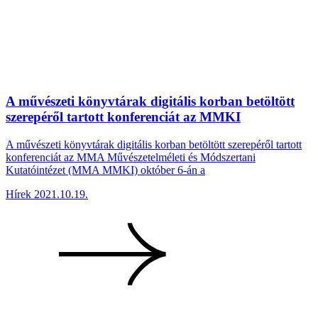
A művészeti könyvtárak digitális korban betöltött
szerepéről tartott konferenciát az MMKI
A művészeti könyvtárak digitális korban betöltött szerepéről tartott
konferenciát az MMA Művészetelméleti és Módszertani
Kutatóintézet (MMA MMKI) október 6-án a
Hírek
2021.10.19.