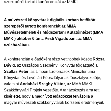
A művészeti könyvtárak digitális korban betöltött
szerepéről tartott konferenciát az MMA
Művészetelméleti és Módszertani
Kutatóintézet (MMA
MMKI) október 6-án a Pesti Vigadóban, az MMA
székházában
.
A konferencián előadóként részt vett többek között
Rózsa
Dávid
, az Országos Széchényi Könyvtár főigazgatója,
Szóllás Péter
, az Emberi Erőforrások Minisztériuma
Könyvtári és Levéltári Főosztályának főosztályvezetője,
valamint
Andaházi Szeghy Viktor
, az MMA MMKI
Szakkönyvtári Projekt vezetője. A tanácskozás arra tett
kísérletet, hogy a meghívott előadókkal felvázolja a
magyar művészeti szakkönyvtárak korszerű eredményeit.