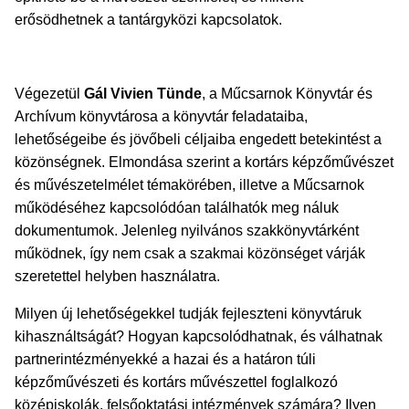
erősödhetnek a tantárgyközi kapcsolatok.
Végezetül
Gál Vivien Tünde
, a Műcsarnok Könyvtár és
Archívum könyvtárosa a könyvtár feladataiba,
lehetőségeibe és jövőbeli céljaiba engedett betekintést a
közönségnek. Elmondása szerint a kortárs képzőművészet
és művészetelmélet témakörében, illetve a Műcsarnok
működéséhez kapcsolódóan találhatók meg náluk
dokumentumok. Jelenleg nyilvános szakkönyvtárként
működnek, így nem csak a szakmai közönséget várják
szeretettel helyben használatra.
Milyen új lehetőségekkel tudják fejleszteni könyvtáruk
kihasználtságát? Hogyan kapcsolódhatnak, és válhatnak
partnerintézményekké a hazai és a határon túli
képzőművészeti és kortárs művészettel foglalkozó
középiskolák, felsőoktatási intézmények számára? Ilyen