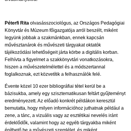
Péterfi Rita
olvasásszociológus, az Országos Pedagógiai
Könyvtár és Múzeum főigazgatója arról beszélt, miként
legyünk jobbak a szakmánkban, ennek kapcsán
művésztanárok és művészeti tárgyakat oktatók
tájékozódási lehetőségeit járta körbe a digitális korban.
Felhívta a figyelmet a szakkönyvtári vonatkozásokra,
hiszen a művészetelmélettel és a módszertannal
foglalkoznak, ezt közvetítik a felhasználók felé.
Évente közel 10 ezer bibliográfiai tétel kerül be a
bázisukba, amely egy szisztematikusan feltárt gyűjteményt
eredményezett.
Az előadó konkrét példákon keresztül
bemutatta, hogy milyen információhoz juthatnak például a
zene, a tánc, a vizuális vagy az esztétikai nevelés iránt
érdeklődők, valamint hogy az egyéb tárgyakba miként
építhető be a művészeti szemlélet, és miként