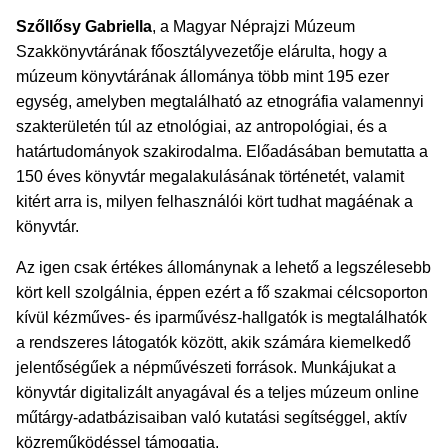
Szőllősy Gabriella
, a Magyar Néprajzi Múzeum
Szakkönyvtárának főosztályvezetője elárulta, hogy a
múzeum könyvtárának állománya több mint 195 ezer
egység, amelyben megtalálható az etnográfia valamennyi
szakterületén túl az etnológiai, az antropológiai, és a
határtudományok szakirodalma. Előadásában bemutatta a
150 éves könyvtár megalakulásának történetét, valamit
kitért arra is, milyen felhasználói kört tudhat magáénak a
könyvtár.
Az igen csak értékes állománynak a lehető a legszélesebb
kört kell szolgálnia, éppen ezért a fő szakmai célcsoporton
kívül kézműves- és iparművész-hallgatók is megtalálhatók
a rendszeres látogatók között, akik számára kiemelkedő
jelentőségűek a népművészeti források. Munkájukat a
könyvtár digitalizált anyagával és a teljes múzeum online
műtárgy-adatbázisaiban való kutatási segítséggel, aktív
közreműködéssel támogatja.