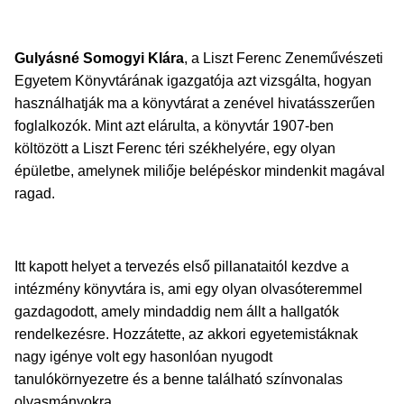
Gulyásné Somogyi Klára
, a Liszt Ferenc Zeneművészeti
Egyetem Könyvtárának igazgatója azt vizsgálta, hogyan
használhatják ma a könyvtárat a zenével hivatásszerűen
foglalkozók. Mint azt elárulta, a könyvtár 1907-ben
költözött a Liszt Ferenc téri székhelyére, egy olyan
épületbe, amelynek miliője belépéskor mindenkit magával
ragad.
Itt kapott helyet a tervezés első pillanataitól kezdve a
intézmény könyvtára is, ami egy olyan olvasóteremmel
gazdagodott, amely mindaddig nem állt a hallgatók
rendelkezésre. Hozzátette, az akkori egyetemistáknak
nagy igénye volt egy hasonlóan nyugodt
tanulókörnyezetre és a benne található színvonalas
olvasmányokra.