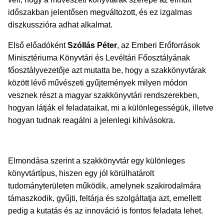
időszakban jelentősen megváltozott, és ez izgalmas
diszkusszióra adhat alkalmat.
Első előadóként
Szóllás Péter
, az Emberi Erőforrások
Minisztériuma Könyvtári és Levéltári Főosztályának
főosztályvezetője azt mutatta be, hogy a szakkönyvtárak
között lévő művészeti gyűjtemények milyen módon
vesznek részt a magyar szakkönyvtári rendszerekben,
hogyan látják el feladataikat, mi a különlegességük, illetve
hogyan tudnak reagálni a jelenlegi kihívásokra.
Elmondása szerint a szakkönyvtár egy különleges
könyvtártípus, hiszen egy jól körülhatárolt
tudományterületen működik, amelynek szakirodalmára
támaszkodik, gyűjti, feltárja és szolgáltatja azt, emellett
pedig a kutatás és az innováció is fontos feladata lehet.