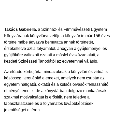
Takács Gabriella
, a Színház- és Filmművészeti Egyetem
Könyvtárának könyvtárvezetője a könyvtár immár 156 éves
történelmébe ágyazva bemutatta annak történetét,
érzékeltetve azt a folyamatot, ahogyan a gyűjteményei és
gyűjtőköre változott ezalatt a másfél évszázad alatt, a
kezdeti Színészeti Tanodától az egyetemmé válásig.
Az előadó körbejárta mindazoknak a könyvtári és virtuális
közösségi teret építő elemeket, amelyek nem csupán az
egyetem hallgatói, oktatói és a külsős olvasók felhasználói
élményét emelik, de a könyvtárban dolgozó munkatársak
szakmai motiváltságát is erősítik, nem feledve a
tapasztalatcsere és a folyamatos továbbképzések
jelentőségét e téren.