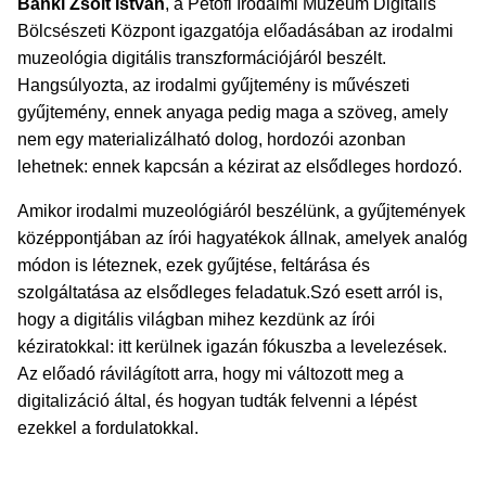
Bánki Zsolt István
, a Petőfi Irodalmi Múzeum Digitális
Bölcsészeti Központ igazgatója előadásában az irodalmi
muzeológia digitális transzformációjáról beszélt.
Hangsúlyozta, az irodalmi gyűjtemény is művészeti
gyűjtemény, ennek anyaga pedig maga a szöveg, amely
nem egy materializálható dolog, hordozói azonban
lehetnek: ennek kapcsán a kézirat az elsődleges hordozó.
Amikor irodalmi muzeológiáról beszélünk, a gyűjtemények
középpontjában az írói hagyatékok állnak, amelyek analóg
módon is léteznek, ezek gyűjtése, feltárása és
szolgáltatása az elsődleges feladatuk.
Szó esett arról is,
hogy a digitális világban mihez kezdünk az írói
kéziratokkal: itt kerülnek igazán fókuszba a levelezések.
Az előadó rávilágított arra, hogy mi változott meg a
digitalizáció által, és hogyan tudták felvenni a lépést
ezekkel a fordulatokkal.