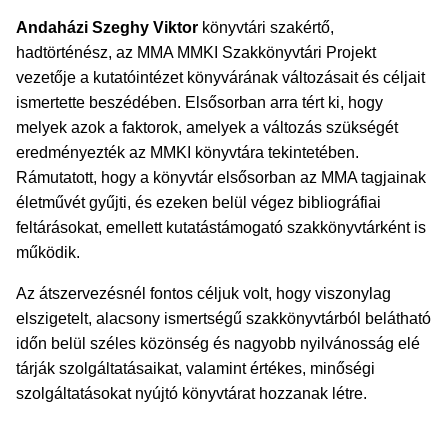
Andaházi Szeghy Viktor
könyvtári szakértő,
hadtörténész, az MMA MMKI Szakkönyvtári Projekt
vezetője a kutatóintézet könyvárának változásait és céljait
ismertette beszédében. Elsősorban arra tért ki, hogy
melyek azok a faktorok, amelyek a változás szükségét
eredményezték az MMKI könyvtára tekintetében.
Rámutatott, hogy a könyvtár elsősorban az MMA tagjainak
életművét gyűjti, és ezeken belül végez bibliográfiai
feltárásokat, emellett kutatástámogató szakkönyvtárként is
működik.
Az átszervezésnél fontos céljuk volt, hogy viszonylag
elszigetelt, alacsony ismertségű szakkönyvtárból belátható
időn belül széles közönség és nagyobb nyilvánosság elé
tárják szolgáltatásaikat, valamint értékes, minőségi
szolgáltatásokat nyújtó könyvtárat hozzanak létre.