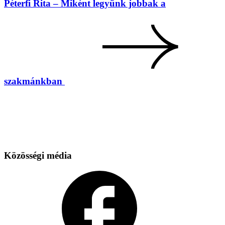
Péterfi Rita – Miként legyünk jobbak a
szakmánkban
Közösségi média