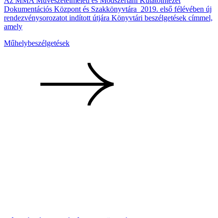
Az MMA Művészetelméleti és Módszertani Kutatóintézet
Dokumentációs Központ és Szakkönyvtára 2019. első félévében új
rendezvénysorozatot indított útjára Könyvtári beszélgetések címmel,
amely
Műhelybeszélgetések