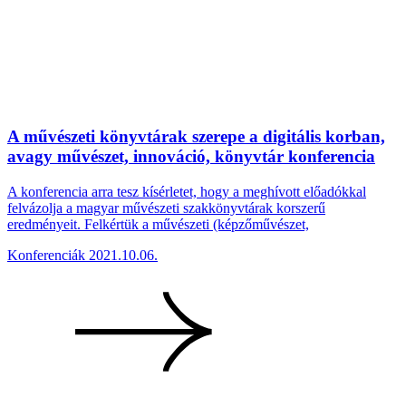
A művészeti könyvtárak szerepe a digitális korban,
avagy művészet, innováció, könyvtár konferencia
A konferencia arra tesz kísérletet, hogy a meghívott előadókkal
felvázolja a magyar művészeti szakkönyvtárak korszerű
eredményeit. Felkértük a művészeti (képzőművészet,
Konferenciák
2021.10.06.