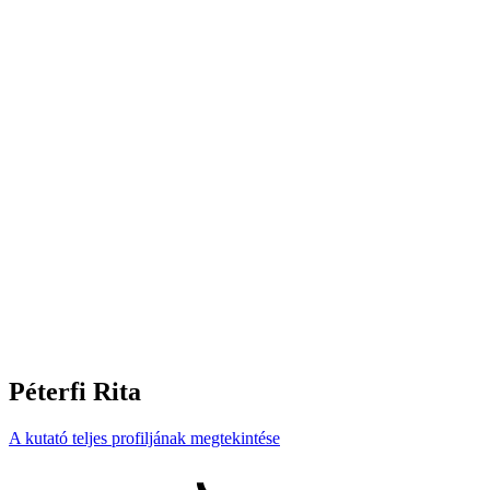
Péterfi Rita
A kutató teljes profiljának megtekintése