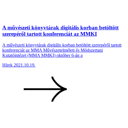
A művészeti könyvtárak digitális korban betöltött
szerepéről tartott konferenciát az MMKI
A művészeti könyvtárak digitális korban betöltött szerepéről tartott
konferenciát az MMA Művészetelméleti és Módszertani
Kutatóintézet (MMA MMKI) október 6-án a
Hírek
2021.10.19.