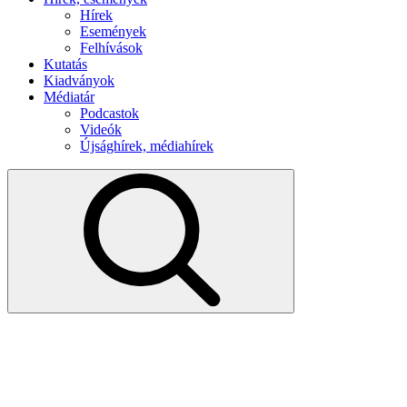
Hírek
Események
Felhívások
Kutatás
Kiadványok
Médiatár
Podcastok
Videók
Újsághírek, médiahírek