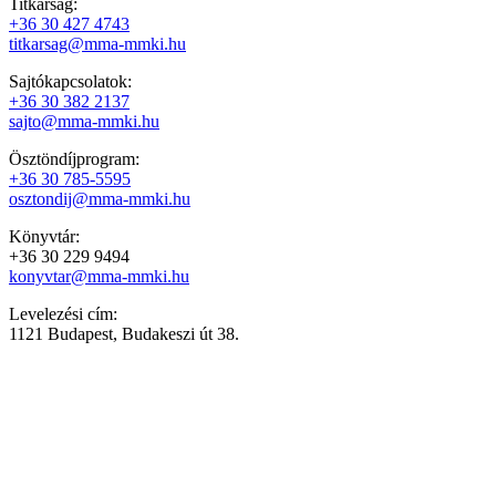
Titkárság:
+36 30 427 4743
titkarsag@mma-mmki.hu
Sajtókapcsolatok:
+36 30 382 2137
sajto@mma-mmki.hu
Ösztöndíjprogram:
+36 30 785-5595
osztondij@mma-mmki.hu
Könyvtár:
+36 30 229 9494
konyvtar@mma-mmki.hu
Levelezési cím:
1121 Budapest, Budakeszi út 38.