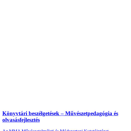
Könyvtári beszélgetések – Művészetpedagógia és
olvasásfejlesztés