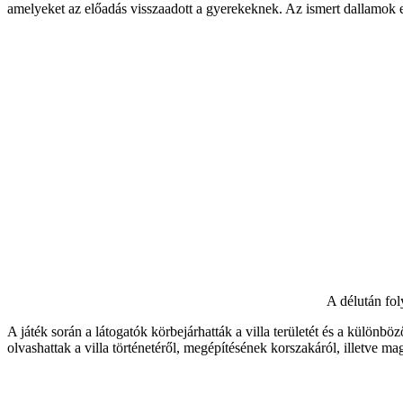
amelyeket az előadás visszaadott a gyerekeknek. Az ismert dallamok ezút
A délután fol
A játék során a látogatók körbejárhatták a villa területét és a külön
olvashattak a villa történetéről, megépítésének korszakáról, illetve mag