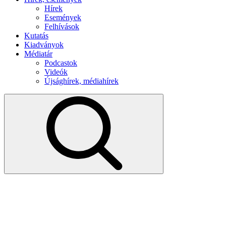
Hírek
Események
Felhívások
Kutatás
Kiadványok
Médiatár
Podcastok
Videók
Újsághírek, médiahírek