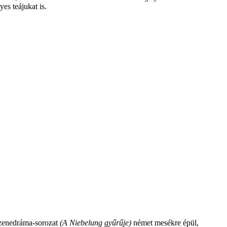
es teájukat is.
zenedráma-sorozat
(A Niebelung gyűrűje)
német mesékre épül,