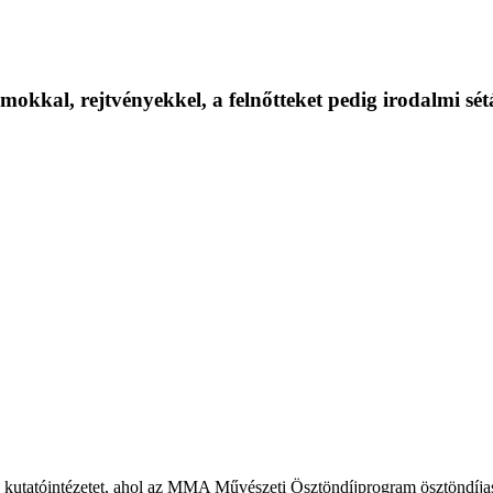
okkal, rejtvényekkel, a felnőtteket pedig irodalmi sé
kba a kutatóintézetet, ahol az MMA Művészeti Ösztöndíjprogram ösztöndíj