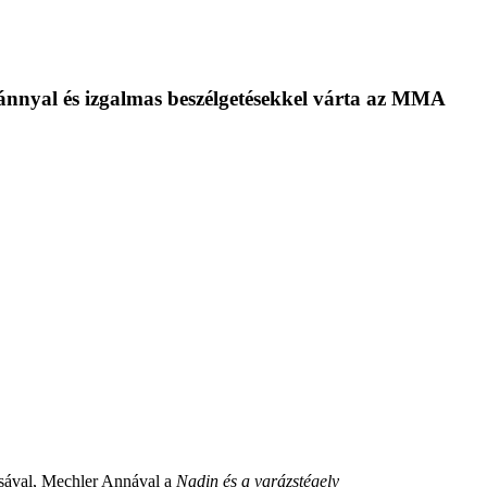
tánnyal és izgalmas beszélgetésekkel várta az MMA
asával, Mechler Annával a
Nadin és a varázstégely