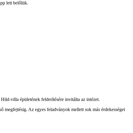
pp lett belőlük.
d-villa épületének felderítésére invitálta az intézet.
égső megfejtésig. Az egyes feladványok mellett sok más érdekességet