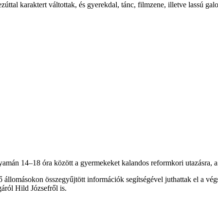
tal karaktert váltottak, és gyerekdal, tánc, filmzene, illetve lassú galo
yamán 14–18 óra között a gyermekeket kalandos reformkori utazásra, a Hil
böző állomásokon összegyűjtött információk segítségével juthattak el a v
áról Hild Józsefről is.