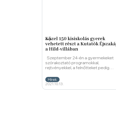
Közel 150 kisiskolás gyerek
vehetett részt a Kutatók Éjszak
a Hild-villában
Szeptember 24-én a gyermekeket
szórakoztató programokkal,
rejtvényekkel, a felnőtteket pedig
irodalmi sétánnyal és izgalmas
beszélgetésekkel várta az MMA MM
Hírek
2021.10.13.