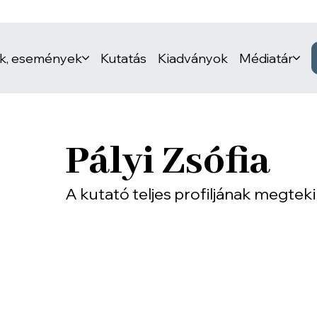
ek, események
Kutatás
Kiadványok
Médiatár
Pályi Zsófia
A kutató teljes profiljának megtek