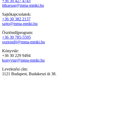
+36 30 427 4743
titkarsag@mma-mmki.hu
Sajtókapcsolatok:
+36 30 382 2137
sajto@mma-mmki.hu
Ösztöndíjprogram:
+36 30 785-5595
osztondij@mma-mmki.hu
Könyvtár:
+36 30 229 9494
konyvtar@mma-mmki.hu
Levelezési cím:
1121 Budapest, Budakeszi út 38.