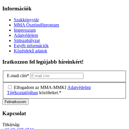
Információk
Szakkönyvtár
MMA Ösztöndíjprogram
Impresszum
Adatvédelem
Sütiszabályzat
Egyéb információk
Közérdekű adatok
Iratkozzon fel legújabb híreinkért!
E-mail cím
*
Elfogadom az MMA-MMKI
Adatvédelmi
Tájékoztatójában
közölteket.
*
Kapcsolat
Titkárság: