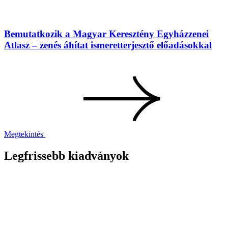
Bemutatkozik a Magyar Keresztény Egyházzenei
Atlasz – zenés áhítat ismeretterjesztő előadásokkal
Megtekintés
Legfrissebb kiadványok