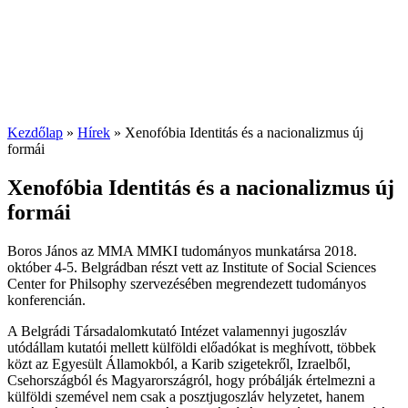
Kezdőlap
»
Hírek
»
Xenofóbia Identitás és a nacionalizmus új
formái
Xenofóbia Identitás és a nacionalizmus új
formái
Boros János az MMA MMKI tudományos munkatársa 2018.
október 4-5. Belgrádban részt vett az Institute of Social Sciences
Center for Philsophy szervezésében megrendezett tudományos
konferencián.
A Belgrádi Társadalomkutató Intézet valamennyi jugoszláv
utódállam kutatói mellett külföldi előadókat is meghívott, többek
közt az Egyesült Államokból, a Karib szigetekről, Izraelből,
Csehországból és Magyarországról, hogy próbálják értelmezni a
külföldi szemével nem csak a posztjugoszláv helyzetet, hanem