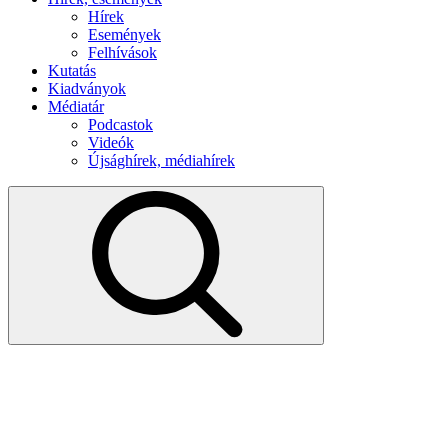
Hírek
Események
Felhívások
Kutatás
Kiadványok
Médiatár
Podcastok
Videók
Újsághírek, médiahírek