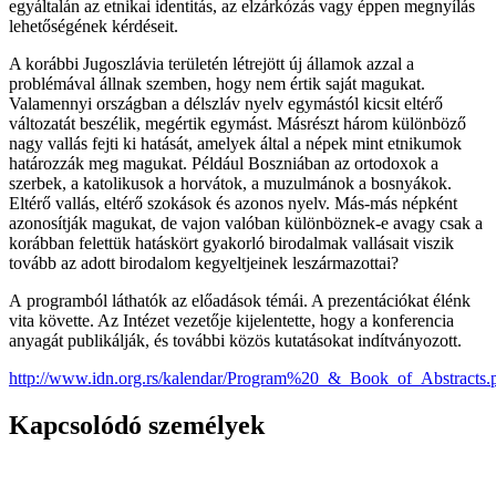
egyáltalán az etnikai identitás, az elzárkózás vagy éppen megnyílás
lehetőségének kérdéseit.
A korábbi Jugoszlávia területén létrejött új államok azzal a
problémával állnak szemben, hogy nem értik saját magukat.
Valamennyi országban a délszláv nyelv egymástól kicsit eltérő
változatát beszélik, megértik egymást. Másrészt három különböző
nagy vallás fejti ki hatását, amelyek által a népek mint etnikumok
határozzák meg magukat. Például Boszniában az ortodoxok a
szerbek, a katolikusok a horvátok, a muzulmánok a bosnyákok.
Eltérő vallás, eltérő szokások és azonos nyelv. Más-más népként
azonosítják magukat, de vajon valóban különböznek-e avagy csak a
korábban felettük hatáskört gyakorló birodalmak vallásait viszik
tovább az adott birodalom kegyeltjeinek leszármazottai?
A programból láthatók az előadások témái. A prezentációkat élénk
vita követte. Az Intézet vezetője kijelentette, hogy a konferencia
anyagát publikálják, és további közös kutatásokat indítványozott.
http://www.idn.org.rs/kalendar/Program%20_&_Book_of_Abstracts.
Kapcsolódó személyek