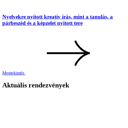
Nyelvekre nyitott kreatív írás, mint a tanulás, a
párbeszéd és a képzelet nyitott tere
Megtekintés
Aktuális rendezvények