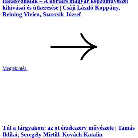
Hatásvonalak – A kortárs magyar képzőművészet
kihívásai és útkeresése | Csáji László Koppány,
Reining Vivien, Szurcsik József
Megtekintés
Túl a tárgyakon: az öt érzékszerv művészete | Tamás
Ildikó, Seregély Mirtill, Kovách Katalin