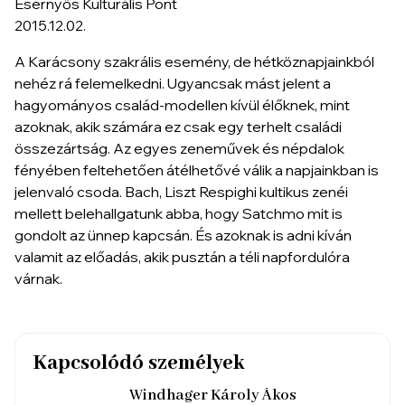
Esernyős Kulturális Pont
2015.12.02.
A Karácsony szakrális esemény, de hétköznapjainkból
nehéz rá felemelkedni. Ugyancsak mást jelent a
hagyományos család-modellen kívül élőknek, mint
azoknak, akik számára ez csak egy terhelt családi
összezártság. Az egyes zeneművek és népdalok
fényében feltehetően átélhetővé válik a napjainkban is
jelenvaló csoda. Bach, Liszt Respighi kultikus zenéi
mellett belehallgatunk abba, hogy Satchmo mit is
gondolt az ünnep kapcsán. És azoknak is adni kíván
valamit az előadás, akik pusztán a téli napfordulóra
várnak.
Kapcsolódó személyek
Windhager Károly Ákos