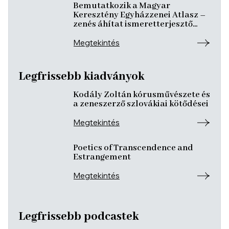
Bemutatkozik a Magyar
Keresztény Egyházzenei Atlasz –
zenés áhítat ismeretterjesztő
előadásokkal
Megtekintés
Legfrissebb kiadványok
Kodály Zoltán kórusművészete és
a zeneszerző szlovákiai kötődései
Megtekintés
Poetics of Transcendence and
Estrangement
Megtekintés
Legfrissebb podcastek