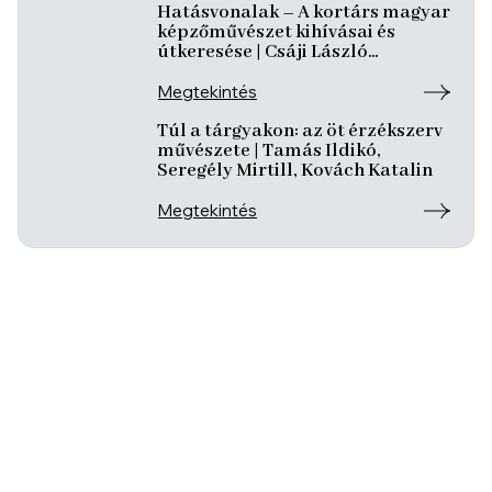
Hatásvonalak – A kortárs magyar
képzőművészet kihívásai és
útkeresése | Csáji László
Koppány, Reining Vivien, Szurcsik
József
Megtekintés
Túl a tárgyakon: az öt érzékszerv
művészete | Tamás Ildikó,
Seregély Mirtill, Kovách Katalin
Megtekintés