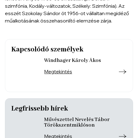
szimfónia
,
Kodály-változatok
, Székely:
Szimfónia
). Az
esszét Szokolay Sándor öt 1956-ot vállaltan megidéző
műalkotásának összehasonlító elemzése zárja.
Kapcsolódó személyek
Windhager Károly Ákos
Megtekintés
Legfrissebb hírek
Művészettel Nevelés Tábor
Törökszentmiklóson
Megtekintés