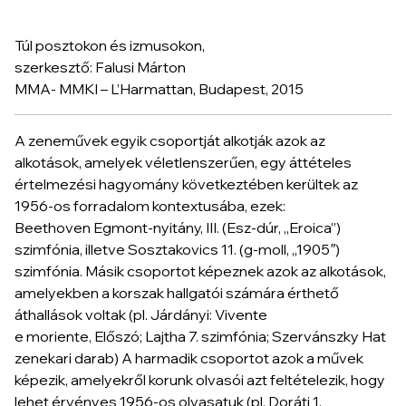
Túl posztokon és izmusokon,
szerkesztő: Falusi Márton
MMA- MMKI – L’Harmattan, Budapest, 2015
A zeneművek egyik csoportját alkotják azok az
alkotások, amelyek véletlenszerűen, egy áttételes
értelmezési hagyomány következtében kerültek az
1956-os forradalom kontextusába, ezek:
Beethoven
Egmont-nyitány, III. (Esz-dúr, „Eroica”)
szimfónia
, illetve Sosztakovics
11. (g-moll, „1905″)
szimfónia
. Másik csoportot képeznek azok az alkotások,
amelyekben a korszak hallgatói számára érthető
áthallások voltak (pl. Járdányi:
Vivente
e
moriente
,
Előszó
; Lajtha
7. szimfónia
; Szervánszky
Hat
zenekari darab
) A harmadik csoportot azok a művek
képezik, amelyekről korunk olvasói azt feltételezik, hogy
lehet érvényes 1956-os olvasatuk (pl. Doráti
1.