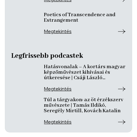
Poetics of Transcendence and
Estrangement
Megtekintés
Legfrissebb podcastek
Hatásvonalak – A kortárs magyar
képzőművészet kihívásai és
útkeresése | Csáji László
Koppány, Reining Vivien, Szurcsik
József
Megtekintés
Túl a tárgyakon: az öt érzékszerv
művészete | Tamás Ildikó,
Seregély Mirtill, Kovách Katalin
Megtekintés