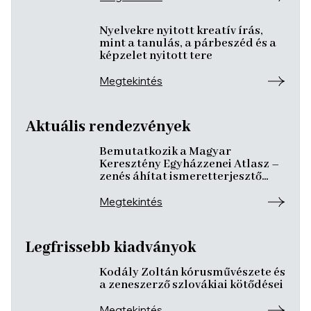
Nyelvekre nyitott kreatív írás,
mint a tanulás, a párbeszéd és a
képzelet nyitott tere
Megtekintés
Aktuális rendezvények
Bemutatkozik a Magyar
Keresztény Egyházzenei Atlasz –
zenés áhítat ismeretterjesztő
előadásokkal
Megtekintés
Legfrissebb kiadványok
Kodály Zoltán kórusművészete és
a zeneszerző szlovákiai kötődései
Megtekintés