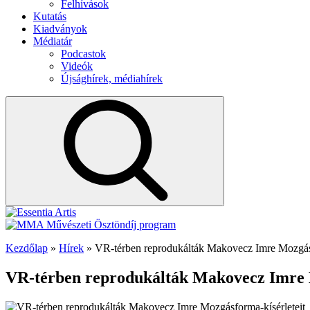
Felhívások
Kutatás
Kiadványok
Médiatár
Podcastok
Videók
Újsághírek, médiahírek
Kezdőlap
»
Hírek
»
VR-térben reprodukálták Makovecz Imre Mozgásf
VR-térben reprodukálták Makovecz Imre 