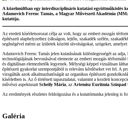
A közelmúltban egy interdiszciplináris kutatási együttműködés k
Adamovich Ferenc Tamás, a Magyar Művészeti Akadémia (MMA) M
kutatója.
Az eredeti kísérletsorozat célja az volt, hogy az emberi mozgás térfo
építészeti alaphelyzethez (síkságon, lejtőn, szakadék szélén, szakadék
segítségével mérni az ízületek közötti távolságokat, szögeket, amelyet
Adamovich Ferenc Tamás jelen kutatásának különlegességét az adja, h
technológiájának bevonásával elemezte az emberi mozgás térformáló ha
és digitálisan elemezhetők legyenek. Mélységi képpel vizuálisan láthat
építészeti gyakorlat szempontjából is releváns kérdéseket vet fel. A p
vizsgálták azok alkalmazhatóságát az organikus építészeti gondolko
kísérletben is. Az ő történeti tapasztalatai, valamint a kezdeti koncep
művészi aspektusait
Scheily Mária
, az
Artemisz Euritmia Színpad 
Az eredmények részletes feldolgozása és a kutatómunka jelenleg is f
Galéria