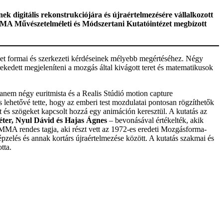
k digitális rekonstrukciójára és újraértelmezésére vállalkozott
 Művészetelméleti és Módszertani Kutatóintézet megbízott
észet formai és szerkezeti kérdéseinek mélyebb megértéséhez. Négy
rekedett megjeleníteni a mozgás által kivágott teret és matematikusok
anem négy euritmista és a Realis Stúdió motion capture
 lehetővé tette, hogy az emberi test mozdulatai pontosan rögzíthetők
at és szögeket kapcsolt hozzá egy animáción keresztül. A kutatás az
ter, Nyul Dávid és Hajas Ágnes
– bevonásával értékelték, akik
 MMA rendes tagja, aki részt vett az 1972-es eredeti Mozgásforma-
képzelés és annak kortárs újraértelmezése között. A kutatás szakmai és
tta.