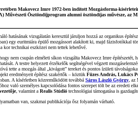
eretében Makovecz Imre 1972-ben indított Mozgásforma-kísérleteine
űvészeti Ösztöndíjprogram alumni ösztöndíjas művésze, az MMA
rmáló hatásának vizsgálatán keresztül járuljon hozzá az organikus épít
ban) egy euritmiára épülő mozgássort alakított ki, majd fázisfotókkal tö
 a kor technikai eszközei nem tettek lehetővé.
ogy nem csupán elméleti síkon vizsgálta Makovecz Imre építészetét, h
tását. A testre helyezett érzékelők segítségével végzett mozgáselemzés
óvá tette a mozgás által „kivágott” tereket és pontos ízületi távolságok
rojekt eredményeit építész szakértők – köztük
Füzes András, Lukács Pé
dásban. A kísérletben közreműködött továbbá
Sáros László György
, az
cióhoz való személyes kapcsolódása fontos szerepet tölt be az eredeti el
vezetője
, valamint a
Realis Stúdió
technológiai támogatása is gazdagíto
olyamatban van, szakmai publikációja ősz folyamán várható.