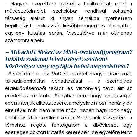
– Nagyon szerettem ezeket a találkozókat, mert a
művészetelméleti szekcióban rendkívül sokszínű
társaság alakult ki. Olyan témákba nyerhettem
bepillantást, amik aztán később engem is előrevittek
egy-egy kutatás során. Visszatérve már otthonos
számomra a hely.
– Mit adott Neked az MMA-ösztöndíjprogram?
Inkább szakmai lehetőséget, szellemi
közösséget vagy egyfajta belső megerősítést?
– Az én témám – az 1960-70-es évek magyar drámáinak
társadalomkritikai vonatkozásai – a személyes
érdeklődésemből fakadt, és viszonylag távol állt az
eredeti szakmámtól. Annyiban nem, hogy lehetőséget
adott interjúk elkészítésére, amelyekre most, néhány év
elteltével már nem lenne mód, hiszen nagy idők nagy
tanúi távoztak közülünk azóta. Szeretnék visszatérni a
témához, régóta fontolgatom a kibővítését egy
esetleges doktori kutatás keretében, de egyelőre leköt