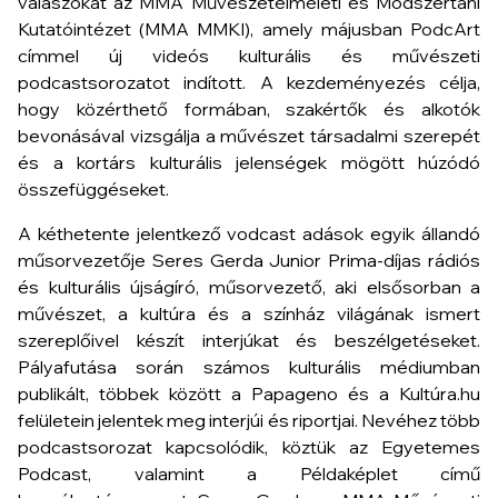
válaszokat az MMA Művészetelméleti és Módszertani
Kutatóintézet (MMA MMKI), amely májusban PodcArt
címmel új videós kulturális és művészeti
podcastsorozatot indított. A kezdeményezés célja,
hogy közérthető formában, szakértők és alkotók
bevonásával vizsgálja a művészet társadalmi szerepét
és a kortárs kulturális jelenségek mögött húzódó
összefüggéseket.
A kéthetente jelentkező vodcast adások egyik állandó
műsorvezetője Seres Gerda Junior Prima-díjas rádiós
és kulturális újságíró, műsorvezető, aki elsősorban a
művészet, a kultúra és a színház világának ismert
szereplőivel készít interjúkat és beszélgetéseket.
Pályafutása során számos kulturális médiumban
publikált, többek között a Papageno és a Kultúra.hu
felületein jelentek meg interjúi és riportjai. Nevéhez több
podcastsorozat kapcsolódik, köztük az
Egyetemes
Podcast
, valamint a
Példaképlet
című