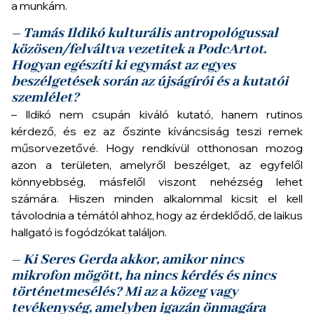
a munkám.
– Tamás Ildikó kulturális antropológussal
közösen/felváltva vezetitek a PodcArtot.
Hogyan egészíti ki egymást az egyes
beszélgetések során az újságírói és a kutatói
szemlélet?
– Ildikó nem csupán kiváló kutató, hanem rutinos
kérdező, és ez az őszinte kíváncsiság teszi remek
műsorvezetővé. Hogy rendkívül otthonosan mozog
azon a területen, amelyről beszélget, az egyfelől
könnyebbség, másfelől viszont nehézség lehet
számára. Hiszen minden alkalommal kicsit el kell
távolodnia a témától ahhoz, hogy az érdeklődő, de laikus
hallgató is fogódzókat találjon.
– Ki Seres Gerda akkor, amikor nincs
mikrofon mögött, ha nincs kérdés és nincs
történetmesélés? Mi az a közeg vagy
tevékenység, amelyben igazán önmagára