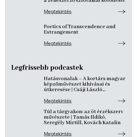
a zeneszerző szlovákiai kötődései
Megtekintés
Poetics of Transcendence and
Estrangement
Megtekintés
Legfrissebb podcastek
Hatásvonalak – A kortárs magyar
képzőművészet kihívásai és
útkeresése | Csáji László
Koppány, Reining Vivien, Szurcsik
József
Megtekintés
Túl a tárgyakon: az öt érzékszerv
művészete | Tamás Ildikó,
Seregély Mirtill, Kovách Katalin
Megtekintés