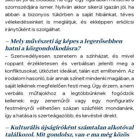
szomszédjára ismer. Nyilván akkor sikerül igazán jól, ha
abban a bizonyos tükörben a saját hibáinkat, téves
vélekedéseinket is meglátjuk, és ekképpen erkölcsi
iránytűként is szolgálhat.
– Mely művészeti ág képes a legerősebben
hatni a közgondolkodásra?
– Szenvedélyesen szeretem a színházat, és mivel
roppant érzékletesen és verbálisan jeleníti meg a
konfliktusokat, ütköztet ideákat, talán ezt említeném. Az
irodalom hasonló, bár annak színeit mindenki magában, a
saját lelkének megfelelően festi meg. Úgy érzem, a nem
verbális műfajokhoz a legtöbbünknek fogódzók
kellenek: egy zeneműről vagy egy nonfiguratív
festményről vélhetően százan százfélét mondanánk,
így a hatása is szerteágazóbb, és kevésbé direkt.
– Kulturális újságíróként számtalan alkotóval
találkozol. Mit gondolsz, van-e ma még közös