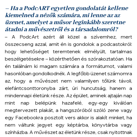
– Ha a PodcART egyetlen gondolatát kellene
kiemelned a nézők számára, mi lenne az az
üzenet, amelyet a műsor leginkább szeretne
átadni a művészetről és a társadalomról?
– A PodcArt azért áll közel a szívemhez, mert
összecseng azzal, amit én is gondolok a podcastokról:
hogy lehetőséget teremtenek elmélyült, tartalmas
beszélgetésekre – közérthetően és szórakoztatóan. Ha
én találnám ki magam számára a formátumot, valami
hasonlóban gondolkodnék. A legfőbb üzenet számomra
az, hogy a művészet nem valamilyen tőlünk távoli,
elefántcsonttoronyba zárt, úri huncutság, hanem a
mindennapi életünk része. Az épület, aminek ajtaján nap
mint nap belépünk hazafelé, egy-egy kiválóan
megtervezett plakát, a hangszóróból szóló zene vagy
egy Facebookra posztolt vers akkor is alakít minket, ha
nem váltunk jegyet egy képtárba, könyvtárba vagy
színházba. A művészet az életünk része, csak nyitottnak