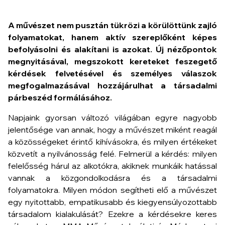
A művészet nem pusztán tükrözi a körülöttünk zajló
folyamatokat, hanem aktív szereplőként képes
befolyásolni és alakítani is azokat. Új nézőpontok
megnyitásával, megszokott kereteket feszegető
kérdések felvetésével és személyes válaszok
megfogalmazásával hozzájárulhat a társadalmi
párbeszéd formálásához.
Napjaink gyorsan változó világában egyre nagyobb
jelentősége van annak, hogy a művészet miként reagál
a közösségeket érintő kihívásokra, és milyen értékeket
közvetít a nyilvánosság felé. Felmerül a kérdés: milyen
felelősség hárul az alkotókra, akiknek munkáik hatással
vannak a közgondolkodásra és a társadalmi
folyamatokra. Milyen módon segítheti elő a művészet
egy nyitottabb, empatikusabb és kiegyensúlyozottabb
társadalom kialakulását? Ezekre a kérdésekre keres