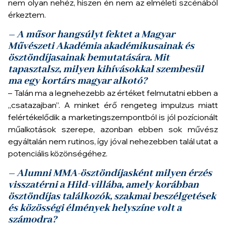
nem olyan nehéz, hiszen én nem az elméleti szcénából
érkeztem.
– A műsor hangsúlyt fektet a Magyar
Művészeti Akadémia akadémikusainak és
ösztöndíjasainak bemutatására. Mit
tapasztalsz, milyen kihívásokkal szembesül
ma egy kortárs magyar alkotó?
– Talán ma a legnehezebb az értéket felmutatni ebben a
„csatazajban”. A minket érő rengeteg impulzus miatt
felértékelődik a marketingszempontból is jól pozícionált
műalkotások szerepe, azonban ebben sok művész
egyáltalán nem rutinos, így jóval nehezebben talál utat a
potenciális közönségéhez.
– Alumni MMA-ösztöndíjasként milyen érzés
visszatérni a Hild-villába, amely korábban
ösztöndíjas találkozók, szakmai beszélgetések
és közösségi élmények helyszíne volt a
számodra?