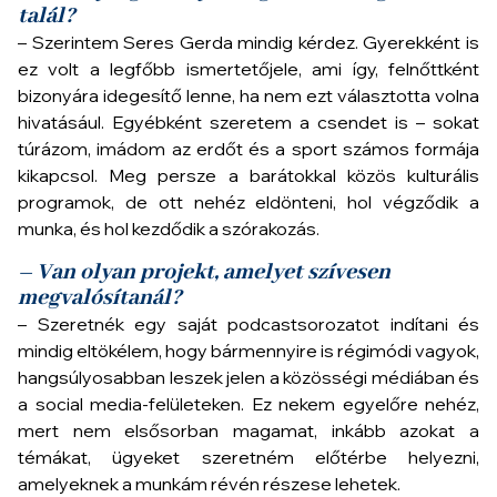
talál?
– Szerintem Seres Gerda mindig kérdez. Gyerekként is
ez volt a legfőbb ismertetőjele, ami így, felnőttként
bizonyára idegesítő lenne, ha nem ezt választotta volna
hivatásául. Egyébként szeretem a csendet is – sokat
túrázom, imádom az erdőt és a sport számos formája
kikapcsol. Meg persze a barátokkal közös kulturális
programok, de ott nehéz eldönteni, hol végződik a
munka, és hol kezdődik a szórakozás.
– Van olyan projekt, amelyet szívesen
megvalósítanál?
– Szeretnék egy saját podcastsorozatot indítani és
mindig eltökélem, hogy bármennyire is régimódi vagyok,
hangsúlyosabban leszek jelen a közösségi médiában és
a social media-felületeken. Ez nekem egyelőre nehéz,
mert nem elsősorban magamat, inkább azokat a
témákat, ügyeket szeretném előtérbe helyezni,
amelyeknek a munkám révén részese lehetek.