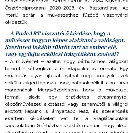
beszélgetéssorozat. Seres Gerda az
MMA Művészeti
Ösztöndíjprogram 2020–2023
.
évi
ösztöndíjasa. Az
interjú során a művészethez fűződő viszonyáról
kérdeztük.
– A PodcART visszatérő kérdése, hogy a
művészet hogyan képes alakítani a valóságot.
Szerinted inkább tükröt tart az ember elé,
vagy egyfajta erkölcsi iránytűként szolgál?
– A művészet – azáltal, hogy párhuzamos világokat
teremt – kétségkívül a mi világunkat is formálja. Egy
műalkotás olyan ajtókat nyithat meg, amelyek ezek
nélkül a zsigeri tapasztalások, hatások nélkül talán zárva
maradnának. Meggyőződésem, hogy a művészet
formál, alakít, egy érzékletes olvasmánytól,
képzőművészeti alkotástól vagy zeneműtől a világról
alkotott képünk is árnyaltabb lesz, és szerencsés
esetben kérdéseket vet fel a világlátásunkkal
kapcsolatban. Színházban szokták mondani, hogy akkor
sikerült jól az előadás, ha egy-egy figurában mindenki a