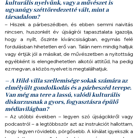
kulturális nyelvünk, vagy a művészet is
ugyanúgy széttöredezetté vált, mint a
társadalom?
– Hiszek a párbeszédben, és ebben semmi naivitás
nincsen, huszonkét év újságírói tapasztalata igazolja,
hogy a nyílt, őszinte kíváncsiságban, egymás felé
fordulásban hihetetlen erő van. Talán nem mindig halljuk
vagy értjük jól a másikat, de művészetben a nyitottság
egyébként is elengedhetetlen alkotói attitűd, ha pedig
ez megvan, a közös nyelvet is megtalálhatjuk.
– A Hild-villa szellemisége sokak számára az
elmélyült gondolkodás és a párbeszéd terepe.
Van még ma tere a lassú, valódi kulturális
diskurzusnak a gyors, fogyasztásra épülő
médiavilágban?
– Az utóbbi években – legyen szó újságcikkről vagy
podcastról – a legtöbbször azt az instrukciót hallottam,
hogy legyen rövidebb, pörgősebb. A kínálat igyekszik a