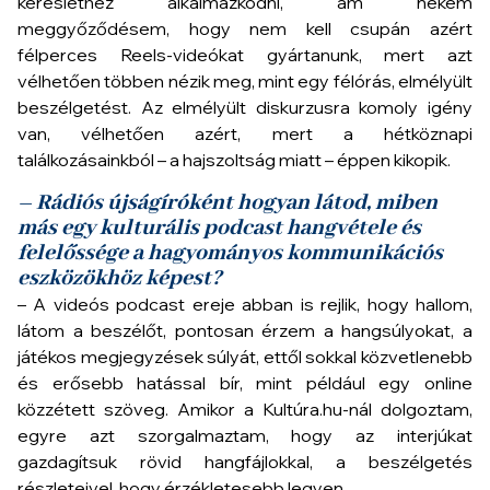
kereslethez alkalmazkodni, ám nekem
meggyőződésem, hogy nem kell csupán azért
félperces Reels-videókat gyártanunk, mert azt
vélhetően többen nézik meg, mint egy félórás, elmélyült
beszélgetést. Az elmélyült diskurzusra komoly igény
van, vélhetően azért, mert a hétköznapi
találkozásainkból – a hajszoltság miatt – éppen kikopik.
– Rádiós újságíróként hogyan látod, miben
más egy kulturális podcast hangvétele és
felelőssége a hagyományos kommunikációs
eszközökhöz képest?
– A videós podcast ereje abban is rejlik, hogy hallom,
látom a beszélőt, pontosan érzem a hangsúlyokat, a
játékos megjegyzések súlyát, ettől sokkal közvetlenebb
és erősebb hatással bír, mint például egy online
közzétett szöveg. Amikor a Kultúra.hu-nál dolgoztam,
egyre azt szorgalmaztam, hogy az interjúkat
gazdagítsuk rövid hangfájlokkal, a beszélgetés
részleteivel, hogy érzékletesebb legyen.