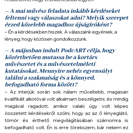
– A mai művész feladata inkább kérdéseket
feltenni vagy válaszokat adni? Melyik szerepet
érzed közelebb magadhoz újságíróként?
– Én a kérdésekben hiszek. A válaszaink egyéniek, a
lényeg, hogy közösen gondolkozzunk.
– A májusban indult PodcART célja, hogy
közérthetően mutassa be a kortárs
művészetet és a művészetelméleti
kutatásokat. Mennyire nehéz egyensúlyt
találni a szakmaiság és a könnyed,
befogadható forma között?
– Az interjúk során sok nálam műveltebb, magasan
kvalifikált alkotóval volt alkalmam beszélgetni, és mindig
magával ragadott, amikor valaki úgy volt képes
összetett kérdésekről szólni, hogy az az ő lényeglátó,
tömör és érthető megvilágításában számomra is
befogadható volt. Én is erre törekszem, bár nekem ez