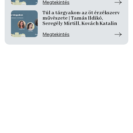
József
Megtekintés
Túl a tárgyakon: az öt érzékszerv
művészete | Tamás Ildikó,
Seregély Mirtill, Kovách Katalin
Megtekintés