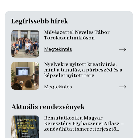
Legfrissebb hírek
Művészettel Nevelés Tábor
Törökszentmiklóson
Megtekintés
Nyelvekre nyitott kreatív írás,
mint a tanulás, a párbeszéd és a
képzelet nyitott tere
Megtekintés
Aktuális rendezvények
Bemutatkozik a Magyar
Keresztény Egyházzenei Atlasz –
zenés áhítat ismeretterjesztő
előadásokkal