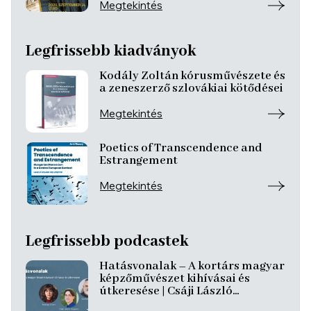
Megtekintés
Legfrissebb kiadványok
Kodály Zoltán kórusművészete és
a zeneszerző szlovákiai kötődései
Megtekintés
Poetics of Transcendence and
Estrangement
Megtekintés
Legfrissebb podcastek
Hatásvonalak – A kortárs magyar
képzőművészet kihívásai és
útkeresése | Csáji László
Koppány, Reining Vivien, Szurcsik