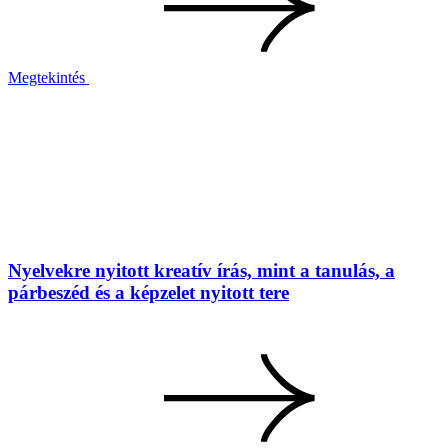
Megtekintés
Nyelvekre nyitott kreatív írás, mint a tanulás, a
párbeszéd és a képzelet nyitott tere