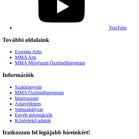
YouTube
További oldalaink
Essentia Artis
MMA Arts
MMA Művészeti Ösztöndíjprogram
Információk
Szakkönyvtár
MMA Ösztöndíjprogram
Impresszum
Adatvédelem
Sütiszabályzat
Egyéb információk
Közérdekű adatok
Iratkozzon fel legújabb híreinkért!