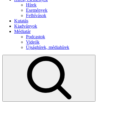
Hírek
Események
Felhívások
Kutatás
Kiadványok
Médiatár
Podcastok
Videók
Újsághírek, médiahírek