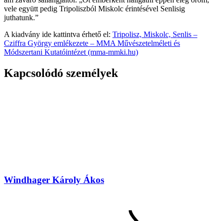
vele együtt pedig Tripoliszból Miskolc érintésével Senlisig
juthatunk.”
A kiadvány ide kattintva érhető el:
Tripolisz, Miskolc, Senlis –
Cziffra György emlékezete – MMA Művészetelméleti és
Módszertani Kutatóintézet (mma-mmki.hu)
Kapcsolódó személyek
Windhager Károly Ákos