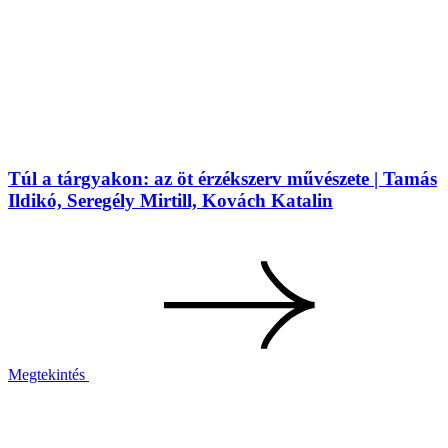
Túl a tárgyakon: az öt érzékszerv művészete | Tamás
Ildikó, Seregély Mirtill, Kovách Katalin
Megtekintés