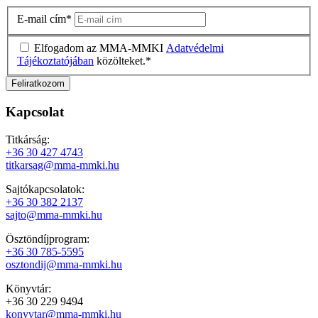
E-mail cím
*
Elfogadom az MMA-MMKI
Adatvédelmi
Tájékoztatójában
közölteket.
*
Kapcsolat
Titkárság:
+36 30 427 4743
titkarsag@mma-mmki.hu
Sajtókapcsolatok:
+36 30 382 2137
sajto@mma-mmki.hu
Ösztöndíjprogram:
+36 30 785-5595
osztondij@mma-mmki.hu
Könyvtár:
+36 30 229 9494
konyvtar@mma-mmki.hu