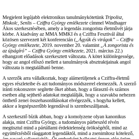
Megjelent legújabb elektronikus tanulmánykötetünk
Tripolisz,
Miskolc, Senlis – Cziffra György emlékezete
címmel Windhager
Ákos szerkesztésében, amely a legendás zongorista életművét járja
körbe. A kiadvány az MMA MMKI és a Cziffra Fesztivál által
közösen szervezett két konferencián (
„Ágyúk és virágok” – Cziffra
György emlékezete
, 2019. november 20. valamint
„A zongorista és
az újságíró” – Cziffra György emlékezete
, 2021. március 22.)
elhangzott előadások szerkesztett változata. A kötet különlegessége,
hogy az angol előszó mellett a tanulmányok absztraktjainak angol
változata is megtalálható benne.
A szerzők arra vállalkoztak, hogy alámerüljenek a Cziffra-életmű
egyes részleteibe és azt tudományos módszerrel elemezzék. A szerző
iránti rokonszenv segítette őket abban, hogy a fárasztó és számos
esetben alig sejthető adatokat megtalálják, hogy a szavakba nehezen
önthető zenei összehasonlításokat elvégezzék, s hogyha kellett,
akkor a legnépszerűbb legendával is szembeszálljanak.
A szerkesztő bízik abban, hogy a komolyzene olyan kanonikus
alakja, mint Cziffra György, a tudományos párbeszéd révén
megtisztul mind a pártállami érdektelenség örökségétől, mind az
együttérzésből ráaggatott legendáktól, mind a zsenimítosz kötelező,
ám zavaró sallangjaitól: „Őt emberként hallgatni éppen elég öröm,