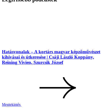
Hatásvonalak – A kortárs magyar képzőművészet
kihívásai és útkeresése | Csáji László Koppány,
Reining Vivien, Szurcsik József
Megtekintés