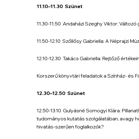
11.10
–
11.30 Szünet
11.30-11.50
Andaházi Szeghy Viktor:
Változó 
11.50-12.10
Szőllősy Gabriella:
A Néprajzi Mú
12.10-12.30
Takács Gabriella:
Rejtőző értékein
Korszerű könyvtári feladatok a Színház- és
12.30
–
12.50 Szünet
12.50-13.10
Gulyásné Somogyi Klára:
Pillanat
tudományos kutatás szolgálatában, avagy ho
hivatás-szerűen foglalkozók?