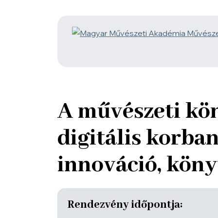
A művészeti kö
digitális korba
innováció, köny
Rendezvény időpontja: