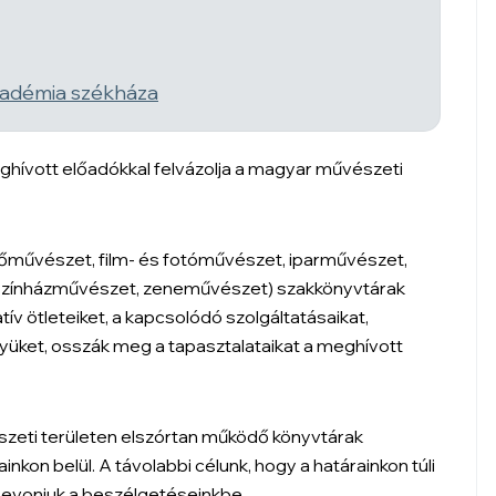
kadémia székháza
eghívott előadókkal felvázolja a magyar művészeti
őművészet, film- és fotóművészet, iparművészet,
színházművészet, zeneművészet) szakkönyvtárak
tív ötleteiket, a kapcsolódó szolgáltatásaikat,
yüket, osszák meg a tapasztalataikat a meghívott
észeti területen elszórtan működő könyvtárak
kon belül. A távolabbi célunk, hogy a határainkon túli
bevonjuk a beszélgetéseinkbe.