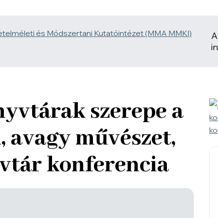
A
i
nyvtárak szerepe a
n, avagy művészet,
vtár konferencia