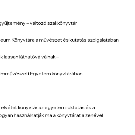
gyűjtemény – változó szakkönyvtár
zeum Könyvtára a művészet és kutatás szolgálatában
k lassan láthatóvá válnak –
 Filmművészeti Egyetem könyvtárában
felvétel: könyvtár az egyetemi oktatás és a
gyan használhatják ma a könyvtárat a zenével