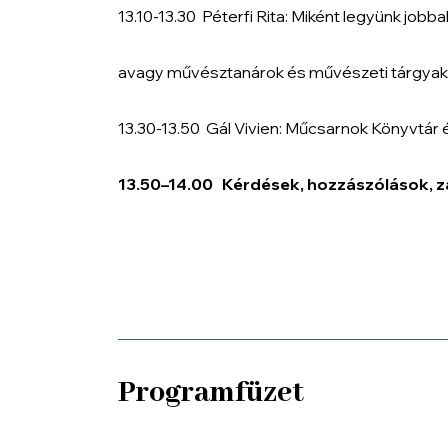
13.10-13.30
Péterfi Rita:
Miként legyünk jobba
avagy művésztanárok és művészeti tárgyakat 
13.30-13.50
Gál Vivien:
Műcsarnok Könyvtár és
13.50
–
14.00 Kérdések, hozzászólások, z
Programfüzet