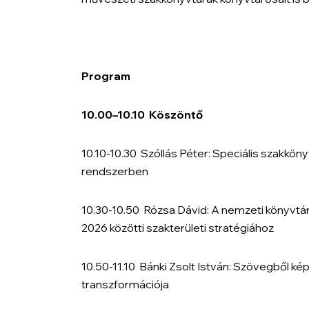
Program
10.00
–
10.10 Köszöntő
10.10-10.30
Szóllás Péter:
Speciális szakköny
rendszerben
10.30-10.50
Rózsa Dávid:
A nemzeti könyvtár
2026 közötti szakterületi stratégiához
10.50-11.10
Bánki Zsolt István:
Szövegből kép 
transzformációja