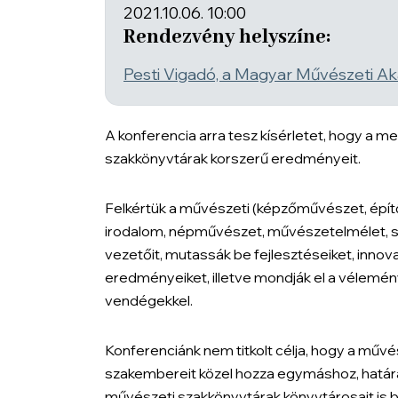
2021.10.06. 10:00
Rendezvény helyszíne:
Pesti Vigadó, a Magyar Művészeti A
A konferencia arra tesz kísérletet, hogy a m
szakkönyvtárak korszerű eredményeit.
Felkértük a művészeti (képzőművészet, épít
irodalom, népművészet, művészetelmélet, 
vezetőit, mutassák be fejlesztéseiket, innova
eredményeiket, illetve mondják el a vélemén
vendégekkel.
Konferenciánk nem titkolt célja, hogy a műv
szakembereit közel hozza egymáshoz, határain
művészeti szakkönyvtárak könyvtárosait is 