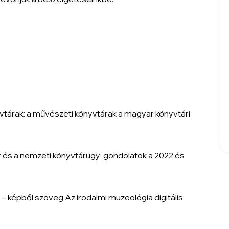
vtárak: a művészeti könyvtárak a magyar könyvtári
 és a nemzeti könyvtárügy: gondolatok a 2022 és
– képből szöveg Az irodalmi muzeológia digitális