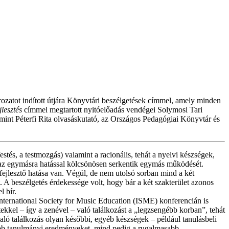
atot indított útjára Könyvtári beszélgetések címmel, amely minden
lesztés
címmel megtartott nyitóelőadás vendégei Solymosi Tari
int Péterfi Rita olvasáskutató, az Országos Pedagógiai Könyvtár és
stés, a testmozgás) valamint a racionális, tehát a nyelvi készségek,
zel az egymásra hatással kölcsönösen serkentik egymás működését.
ejlesztő hatása van. Végül, de nem utolsó sorban mind a két
. A beszélgetés érdekessége volt, hogy bár a két szakterület azonos
l bír.
nternational Society for Music Education (ISME) konferencián is
kkel – így a zenével – való találkozást a „legzsengébb korban”, tehát
aló találkozás olyan későbbi, egyéb készségek – például tanulásbeli
sabb tanulmányi eredményeket, mind pedig a rugalmasabb