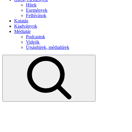
Hírek
Események
Felhívások
Kutatás
Kiadványok
Médiatár
Podcastok
Videók
Újsághírek, médiahírek