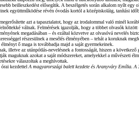
bb beilleszkedést elősegítik. A beszélgetés során alkalom nyílt egy ol
nek együttműködése révén óvodás kortól a középiskoláig, tanítási időb
megerősítette azt a tapasztalatot, hogy az irodalommal való minél koráb
 felnőttekké válnak. Felmérések igazolják, hogy a többet olvasók közöt
s élményének megadásában – és ezáltal közvetve az olvasóvá nevelés bizt
erességgel részesülnek a mesélés élményében – tehát a koruknak megf
 az élményt ő maga is továbbadja majd a saját gyermekeinek.
nak, illetve az utánpótlás-nevelésnek a fontosságát, hiszen a következő
alakítják maguknak azokat a saját módszereket, amelyekkel a művészeti
etésekre válaszoltak a meghívottak.
 órai kezdettel
A magyarországi balett kezdete és Aranyváry Emília. A 