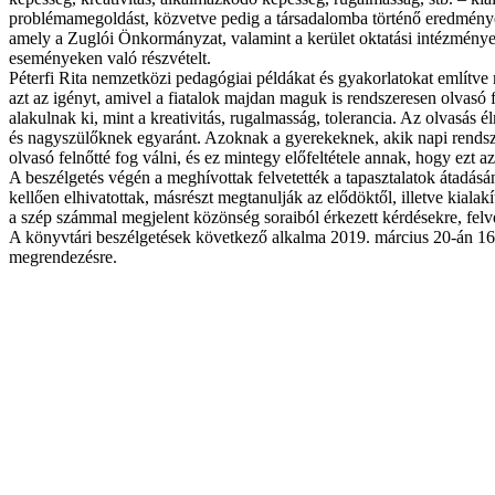
problémamegoldást, közvetve pedig a társadalomba történő eredményese
amely a Zuglói Önkormányzat, valamint a kerület oktatási intézményei
eseményeken való részvételt.
Péterfi Rita nemzetközi pedagógiai példákat és gyakorlatokat említve 
azt az igényt, amivel a fiatalok majdan maguk is rendszeresen olvasó
alakulnak ki, mint a kreativitás, rugalmasság, tolerancia. Az olvasá
és nagyszülőknek egyaránt. Azoknak a gyerekeknek, akik napi rendsz
olvasó felnőtté fog válni, és ez mintegy előfeltétele annak, hogy ezt
A beszélgetés végén a meghívottak felvetették a tapasztalatok átadásá
kellően elhivatottak, másrészt megtanulják az elődöktől, illetve ki
a szép számmal megjelent közönség soraiból érkezett kérdésekre, felv
A könyvtári beszélgetések következő alkalma 2019. március 20-án 16
megrendezésre.