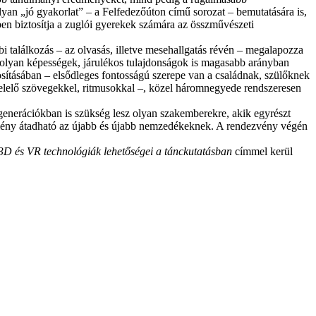
yan „jó gyakorlat” – a Felfedezőúton című sorozat – bemutatására is,
en biztosítja a zuglói gyerekek számára az összművészeti
bi találkozás – az olvasás, illetve mesehallgatás révén – megalapozza
t olyan képességek, járulékos tulajdonságok is magasabb arányban
osításában – elsődleges fontosságú szerepe van a családnak, szülőknek
elelő szövegekkel, ritmusokkal –, közel háromnegyede rendszeresen
 generációkban is szükség lesz olyan szakemberekre, akik egyrészt
 élmény átadható az újabb és újabb nemzedékeknek. A rendezvény végén
3D és VR technológiák lehetőségei a tánckutatásban
címmel kerül