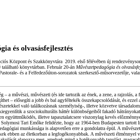
ia és olvasásfejlesztés
s Központ és Szakkönyvtára 2019. első félévében új rendezvénysoroz
é található könyvtárban. Február 20-án
Művészetpedagógia és olvasásfej
storale- és a Felfedezőúton-sorozatok szerkesztő-műsorvezetője, valam
 a művészi, művészeti (és ide tartozik az ének, a zene, a rajzolás, a fe
egíthet – elősegíti a jobb és bal agyféltekék összekapcsolódását, és ez
etekkel való találkozásnak személyiség-, illetve közvetve társadalomf
kiegyenlítik a szociokulturális háttér különbségeiből fakadó hátrányokat
en együttműködés, illetve tapasztalatcsere viszonylag kevés előzménnye
Solymosi Tari Emőke felidézte, hogy az 1964-ben Budapesten tartott I
pedagógiai munkássága is alapvetően erre a gondolatra épül. A művészete
erekek ebben az életkorban a legfogékonyabbak. A művészeti élménnyel v
kialakulását alapozza meg, amelyek mind a hatékonyabb tanulást, maga