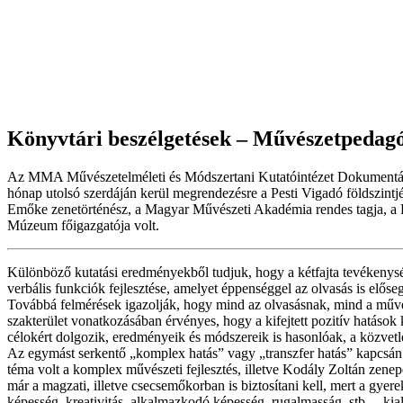
Könyvtári beszélgetések – Művészetpedagóg
Az MMA Művészetelméleti és Módszertani Kutatóintézet Dokumentáció
hónap utolsó szerdáján kerül megrendezésre a Pesti Vigadó földszintj
Emőke zenetörténész, a Magyar Művészeti Akadémia rendes tagja, a Pa
Múzeum főigazgatója volt.
Különböző kutatási eredményekből tudjuk, hogy a kétfajta tevékenység –
verbális funkciók fejlesztése, amelyet éppenséggel az olvasás is elős
Továbbá felmérések igazolják, hogy mind az olvasásnak, mind a művész
szakterület vonatkozásában érvényes, hogy a kifejtett pozitív hatások 
célokért dolgozik, eredményeik és módszereik is hasonlóak, a közvetl
Az egymást serkentő „komplex hatás” vagy „transzfer hatás” kapcsán 
téma volt a komplex művészeti fejlesztés, illetve Kodály Zoltán zene
már a magzati, illetve csecsemőkorban is biztosítani kell, mert a gy
képesség, kreativitás, alkalmazkodó képesség, rugalmasság, stb. – 