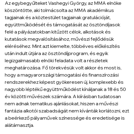
Az egybegyűlteket Vashegyi György, az MMA elnöke
köszöntötte, aki tolmácsolta az MMA akadémikus
tagjainak és a köztestület tagjainak gratulációját,
együttműködését és támogatását az ösztöndíjasok
felé a pályázatokban kitűzött célok, alkotások és
kutatások megvalósításához, művészi fejlődésük
eléréséhez. Mint azt kiemelte, többéves előkészítés
után indult útjára az ösztöndíjprogram, és egyik
legizgalmasabb elnöki feladata volt a részletek
meghatározása. Fő törekvésük volt akkor és most is,
hogy a magyarországi támogatási és finanszírozási
rendszerekhez képest gyökeresen új, komplexebb és
nagyobb léptékű együttműködést kínáljanak a 18 és 50
év közötti művészek számára. A kiírásban tudatosan
nem adnak tematikus ajánlásokat, hiszen a művészi
fantázia alkotói szabadságát nem kívánták korlátozni, ezt
a beérkező pályaművek színessége és eredetisége is
alátámasztja.