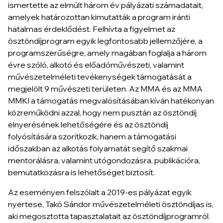
ismertette az elmúlt három év pályázati számadatait,
amelyek határozottan kimutatták a program iránti
hatalmas érdeklődést. Felhívta a figyelmet az
ösztöndíjprogram egyik legfontosabb jellemzőjére, a
programszerűségre, amely magában foglalja a három
évre szóló, alkotó és előadóművészeti, valamint
művészetelméleti tevékenységek támogatását a
megjelölt 9 művészeti területen. Az MMA és az MMA
MMKI a támogatás megvalósításában kíván hatékonyan
közreműködni azzal, hogy nem pusztán az ösztöndíj
elnyerésének lehetőségére és az ösztöndíj
folyósítására szorítkozik, hanem a támogatási
időszakban az alkotás folyamatát segítő szakmai
mentorálásra, valamint utógondozásra, publikációra,
bemutatkozásra is lehetőséget biztosít.
Az eseményen felszólalt a 2019-es pályázat egyik
nyertese, Takó Sándor művészetelméleti ösztöndíjas is,
aki megosztotta tapasztalatait az ösztöndíjprogramról.