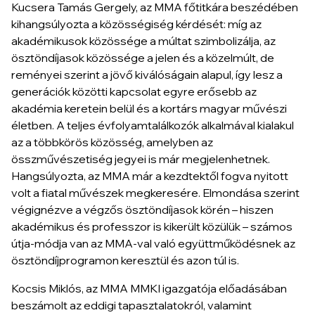
Kucsera Tamás Gergely, az MMA főtitkára beszédében
kihangsúlyozta a közösségiség kérdését: míg az
akadémikusok közössége a múltat szimbolizálja, az
ösztöndíjasok közössége a jelen és a közelmúlt, de
reményei szerint a jövő kiválóságain alapul, így lesz a
generációk közötti kapcsolat egyre erősebb az
akadémia keretein belül és a kortárs magyar művészi
életben. A teljes évfolyamtalálkozók alkalmával kialakul
az a többkörös közösség, amelyben az
összművészetiség jegyei is már megjelenhetnek.
Hangsúlyozta, az MMA már a kezdtektől fogva nyitott
volt a fiatal művészek megkeresére. Elmondása szerint
végignézve a végzős ösztöndíjasok körén – hiszen
akadémikus és professzor is kikerült közülük – számos
útja-módja van az MMA-val való együttműködésnek az
ösztöndíjprogramon keresztül és azon túl is.
Kocsis Miklós, az MMA MMKI igazgatója előadásában
beszámolt az eddigi tapasztalatokról, valamint