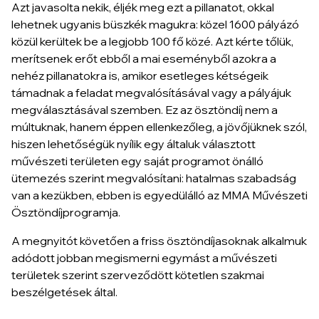
Azt javasolta nekik, éljék meg ezt a pillanatot, okkal
lehetnek ugyanis büszkék magukra: közel 1600 pályázó
közül kerültek be a legjobb 100 fő közé. Azt kérte tőlük,
merítsenek erőt ebből a mai eseményből azokra a
nehéz pillanatokra is, amikor esetleges kétségeik
támadnak a feladat megvalósításával vagy a pályájuk
megválasztásával szemben. Ez az ösztöndíj nem a
múltuknak, hanem éppen ellenkezőleg, a jövőjüknek szól,
hiszen lehetőségük nyílik egy általuk választott
művészeti területen egy saját programot önálló
ütemezés szerint megvalósítani: hatalmas szabadság
van a kezükben, ebben is egyedülálló az MMA Művészeti
Ösztöndíjprogramja.
A megnyitót követően a friss ösztöndíjasoknak alkalmuk
adódott jobban megismerni egymást a művészeti
területek szerint szerveződött kötetlen szakmai
beszélgetések által.