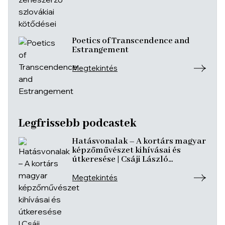
Poetics of Transcendence and
Estrangement
Megtekintés
Legfrissebb podcastek
Hatásvonalak – A kortárs magyar
képzőművészet kihívásai és
útkeresése | Csáji László
Koppány, Reining Vivien, Szurcsik
József
Megtekintés