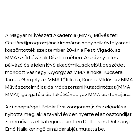
A Magyar Művészeti Akadémia (MMA) Művészeti
Ösztöndíjprogramjának immáron negyedik évfolyamát
köszöntötték szeptember 20-án a Pesti Vigadó, az
MMA székházának Dísztermében. A száz nyertes
pályázó és a jelen lévő akadémikusok előtt beszédet
mondott Vashegyi György, az MMA elnöke, Kucsera
Tamás Gergely, az MMA főtitkára, Kocsis Miklós, az MMA
Művészetelméleti és Módszertani Kutatóintézet (MMA
MMKI) igazgatója és Takó Sándor, az MMA ösztöndíjasa.
Az ünnepséget Polgár Éva zongoraművész előadása
nyitotta meg, aki a tavalyi évben nyerte el az ösztöndíjat
zeneművészet kategóriában: Léo Delibes és Dohnányi
Ernő
Naila keringő
című darabját mutatta be.