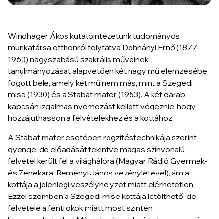
Windhager Ákos kutatóintézetünk tudományos
munkatársa otthonról folytatva Dohnányi Ernő (1877-
1960) nagyszabású szakrális műveinek
tanulmányozását alapvetően két nagy mű elemzésébe
fogott bele, amely két mű nem más, mint a Szegedi
mise (1930) és a Stabat mater (1953). A két darab
kapcsán izgalmas nyomozást kellett végeznie, hogy
hozzájuthasson a felvételekhez és a kottához.
A Stabat mater esetében rögzítéstechnikája szerint
gyenge, de előadását tekintve magas színvonalú
felvétel került fel a világhálóra (Magyar Rádió Gyermek-
és Zenekara, Reményi János vezényletével), ám a
kottája a jelenlegi veszélyhelyzet miatt elérhetetlen.
Ezzel szemben a Szegedi mise kottája letölthető, de
felvétele a fenti okok miatt most szintén