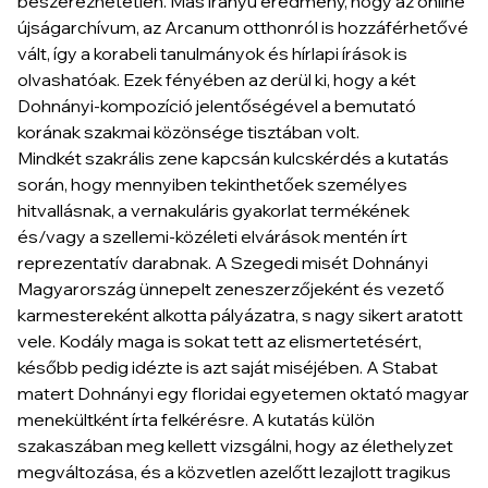
beszerezhetetlen. Más irányú eredmény, hogy az online
újságarchívum, az Arcanum otthonról is hozzáférhetővé
vált, így a korabeli tanulmányok és hírlapi írások is
olvashatóak. Ezek fényében az derül ki, hogy a két
Dohnányi-kompozíció jelentőségével a bemutató
korának szakmai közönsége tisztában volt.
Mindkét szakrális zene kapcsán kulcskérdés a kutatás
során, hogy mennyiben tekinthetőek személyes
hitvallásnak, a vernakuláris gyakorlat termékének
és/vagy a szellemi-közéleti elvárások mentén írt
reprezentatív darabnak. A Szegedi misét Dohnányi
Magyarország ünnepelt zeneszerzőjeként és vezető
karmestereként alkotta pályázatra, s nagy sikert aratott
vele. Kodály maga is sokat tett az elismertetésért,
később pedig idézte is azt saját miséjében. A Stabat
matert Dohnányi egy floridai egyetemen oktató magyar
menekültként írta felkérésre. A kutatás külön
szakaszában meg kellett vizsgálni, hogy az élethelyzet
megváltozása, és a közvetlen azelőtt lezajlott tragikus