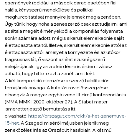
események (például a második darab esetében fiai
halála, kényszerű menekülése és politikai
meghurcoltatása) mennyire jelennek meg a zenében.
Úgy tűnik, hogy noha a zeneszerző csak azt tudja írni, ami
az általa megélt élményekből a komponálás folyamata
során számára adott, mégis sikerült elemelkednie saját
élettapasztalataitól. Illetve, sikerült elemelkednie attól az
élettapasztalattól, amelyet a környezete és az utókor
tragikusnak lát, ő viszont az élet szükségszerű
velejárójának. Így arra a kérdésre is érdemi válasz
adható, hogy hitte-e azt a zenét, amit leírt.
A két kompozíció elemzése a szerző habilitációs
témájának anyaga. A kutatás rövid összegzése
elhangzik A magyar egyházzene III. című konferencián is
(MMA MMKI, 2020. október 27.). A Stabat mater
ismeretterjesztő bemutatása itt
olvasható:
https://orszagut.com/cikk/a-het-zenemuve-
15-het.
A Szegedi miséről májusban jelenik meg
zeneközéleti írás az Országút hasábjain. A két mű