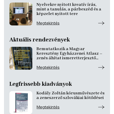
Nyelvekre nyitott kreatív írás,
mint a tanulás, a párbeszéd és a
képzelet nyitott tere
Megtekintés
Aktuális rendezvények
Bemutatkozik a Magyar
Keresztény Egyházzenei Atlasz –
zenés áhítat ismeretterjesztő
előadásokkal
Megtekintés
Legfrissebb kiadványok
Kodály Zoltán kórusművészete és
a zeneszerző szlovákiai kötődései
Megtekintés