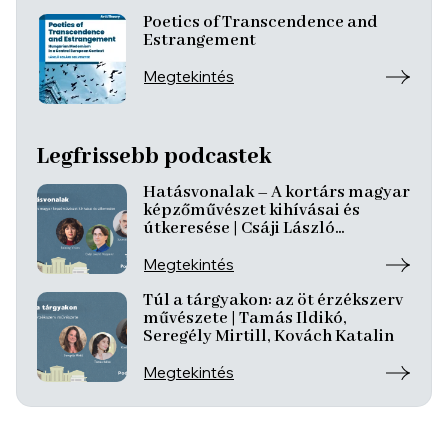
Poetics of Transcendence and
Estrangement
Megtekintés
Legfrissebb podcastek
Hatásvonalak – A kortárs magyar
képzőművészet kihívásai és
útkeresése | Csáji László
Koppány, Reining Vivien, Szurcsik
József
Megtekintés
Túl a tárgyakon: az öt érzékszerv
művészete | Tamás Ildikó,
Seregély Mirtill, Kovách Katalin
Megtekintés