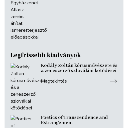
Legfrissebb kiadványok
Kodály Zoltán kórusművészete és
a zeneszerző szlovákiai kötődései
Megtekintés
Poetics of Transcendence and
Estrangement