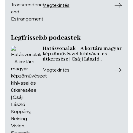
Megtekintés
Legfrissebb podcastek
Hatásvonalak – A kortárs magyar
képzőművészet kihívásai és
útkeresése | Csáji László
Koppány, Reining Vivien, Szurcsik
József
Megtekintés