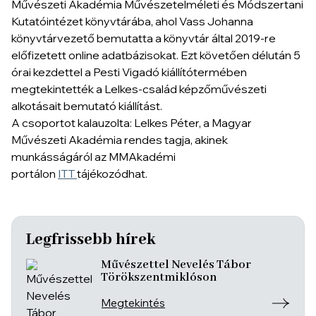
Művészeti Akadémia Művészetelméleti és Módszertani
Kutatóintézet könyvtárába, ahol Vass Johanna
könyvtárvezető bemutatta a könyvtár által 2019-re
előfizetett online adatbázisokat. Ezt követően délután 5
órai kezdettel a Pesti Vigadó kiállítótermében
megtekintették a Lelkes-család képzőművészeti
alkotásait bemutató kiállítást.
A csoportot kalauzolta: Lelkes Péter, a Magyar
Művészeti Akadémia rendes tagja, akinek
munkásságáról az MMAkadémi
portálon
ITT
tájékozódhat.
Legfrissebb hírek
Művészettel Nevelés Tábor
Törökszentmiklóson
Megtekintés