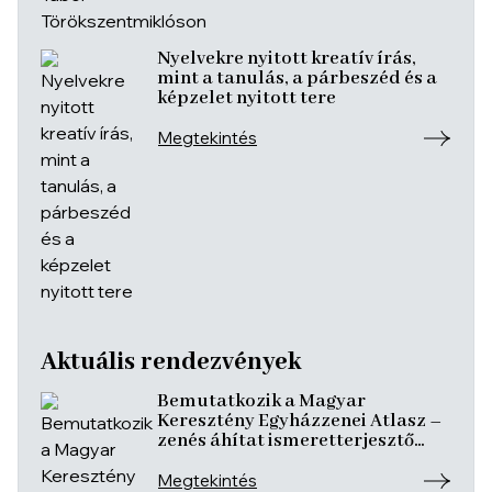
Nyelvekre nyitott kreatív írás,
mint a tanulás, a párbeszéd és a
képzelet nyitott tere
Megtekintés
Aktuális rendezvények
Bemutatkozik a Magyar
Keresztény Egyházzenei Atlasz –
zenés áhítat ismeretterjesztő
előadásokkal
Megtekintés