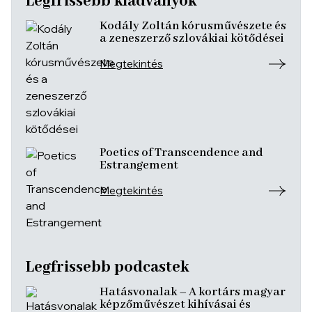
Legfrissebb kiadványok
Kodály Zoltán kórusművészete és
a zeneszerző szlovákiai kötődései
Megtekintés
Poetics of Transcendence and
Estrangement
Megtekintés
Legfrissebb podcastek
Hatásvonalak – A kortárs magyar
képzőművészet kihívásai és