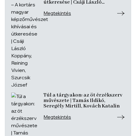
útkeresése | Csáji László
Koppány, Reining Vivien, Szurcsik
József
Megtekintés
Túl a tárgyakon: az öt érzékszerv
művészete | Tamás Ildikó,
Seregély Mirtill, Kovách Katalin
Megtekintés