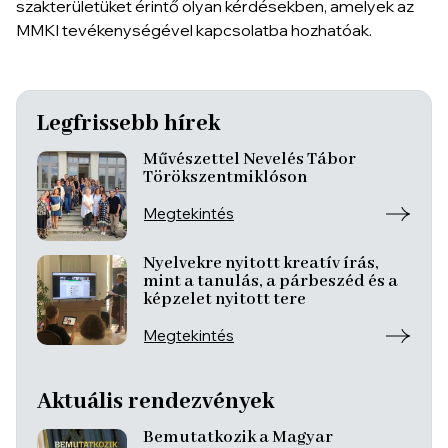
szakterületüket érintő olyan kérdésekben, amelyek az
MMKI tevékenységével kapcsolatba hozhatóak.
Legfrissebb hírek
Művészettel Nevelés Tábor
Törökszentmiklóson
Megtekintés
Nyelvekre nyitott kreatív írás,
mint a tanulás, a párbeszéd és a
képzelet nyitott tere
Megtekintés
Aktuális rendezvények
Bemutatkozik a Magyar