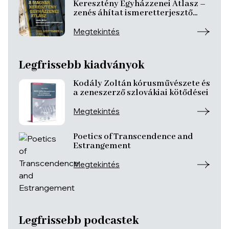
Keresztény Egyházzenei Atlasz –
zenés áhítat ismeretterjesztő
előadásokkal
Megtekintés
Legfrissebb kiadványok
Kodály Zoltán kórusművészete és
a zeneszerző szlovákiai kötődései
Megtekintés
Poetics of Transcendence and
Estrangement
Megtekintés
Legfrissebb podcastek