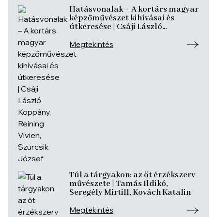
Hatásvonalak – A kortárs magyar
képzőművészet kihívásai és
útkeresése | Csáji László
Koppány, Reining Vivien, Szurcsik
József
Megtekintés
Túl a tárgyakon: az öt érzékszerv
művészete | Tamás Ildikó,
Seregély Mirtill, Kovách Katalin
Megtekintés