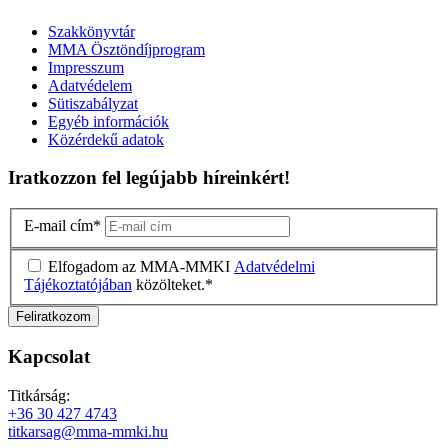
Szakkönyvtár
MMA Ösztöndíjprogram
Impresszum
Adatvédelem
Sütiszabályzat
Egyéb információk
Közérdekű adatok
Iratkozzon fel legújabb híreinkért!
E-mail cím
*
Elfogadom az MMA-MMKI
Adatvédelmi
Tájékoztatójában
közölteket.
*
Kapcsolat
Titkárság:
+36 30 427 4743
titkarsag@mma-mmki.hu