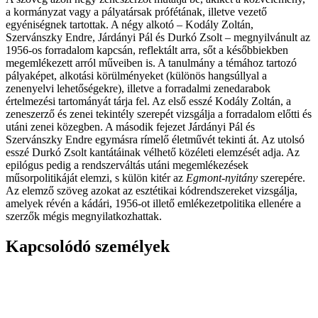
a kormányzat vagy a pályatársak prófétának, illetve vezető
egyéniségnek tartottak. A négy alkotó – Kodály Zoltán,
Szervánszky Endre, Járdányi Pál és Durkó Zsolt – megnyilvánult az
1956-os forradalom kapcsán, reflektált arra, sőt a későbbiekben
megemlékezett arról műveiben is. A tanulmány a témához tartozó
pályaképet, alkotási körülményeket (különös hangsúllyal a
zenenyelvi lehetőségekre), illetve a forradalmi zenedarabok
értelmezési tartományát tárja fel. Az első esszé Kodály Zoltán, a
zeneszerző és zenei tekintély szerepét vizsgálja a forradalom előtti és
utáni zenei közegben. A második fejezet Járdányi Pál és
Szervánszky Endre egymásra rímelő életművét tekinti át. Az utolsó
esszé Durkó Zsolt kantátáinak vélhető közéleti elemzését adja. Az
epilógus pedig a rendszerváltás utáni megemlékezések
műsorpolitikáját elemzi, s külön kitér az
Egmont-nyitány
szerepére.
Az elemző szöveg azokat az esztétikai kódrendszereket vizsgálja,
amelyek révén a kádári, 1956-ot illető emlékezetpolitika ellenére a
szerzők mégis megnyilatkozhattak.
Kapcsolódó személyek