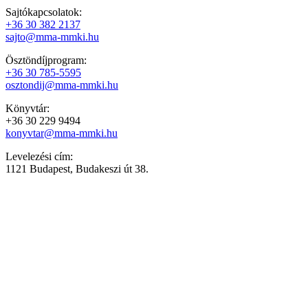
Sajtókapcsolatok:
+36 30 382 2137
sajto@mma-mmki.hu
Ösztöndíjprogram:
+36 30 785-5595
osztondij@mma-mmki.hu
Könyvtár:
+36 30 229 9494
konyvtar@mma-mmki.hu
Levelezési cím:
1121 Budapest, Budakeszi út 38.