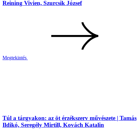
Reining Vivien, Szurcsik József
Megtekintés
Túl a tárgyakon: az öt érzékszerv művészete | Tamás
Ildikó, Seregély Mirtill, Kovách Katalin