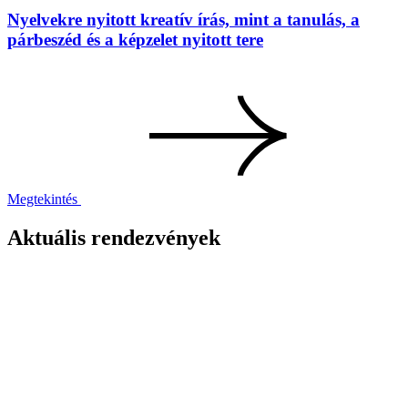
Nyelvekre nyitott kreatív írás, mint a tanulás, a
párbeszéd és a képzelet nyitott tere
Megtekintés
Aktuális rendezvények