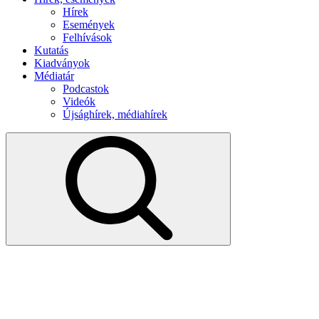
Hírek
Események
Felhívások
Kutatás
Kiadványok
Médiatár
Podcastok
Videók
Újsághírek, médiahírek