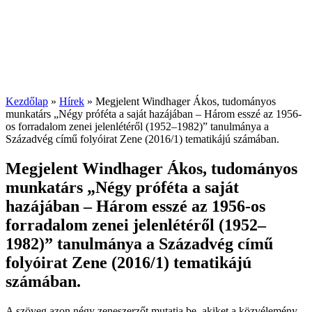
Kezdőlap
»
Hírek
»
Megjelent Windhager Ákos, tudományos
munkatárs „Négy próféta a saját hazájában – Három esszé az 1956-
os forradalom zenei jelenlétéről (1952–1982)” tanulmánya a
Századvég című folyóirat Zene (2016/1) tematikájú számában.
Megjelent Windhager Ákos, tudományos
munkatárs „Négy próféta a saját
hazájában – Három esszé az 1956-os
forradalom zenei jelenlétéről (1952–
1982)” tanulmánya a Századvég című
folyóirat Zene (2016/1) tematikájú
számában.
A szöveg azon négy zeneszerzőt mutatja be, akiket a közvélemény,