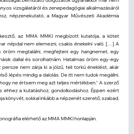
nkásságát bemutató dolgozatok ugyanakkor már nem
yos vizsgálatáról és zenepedagógiai alkalmazásáról
nész, népzenekutató, a Magyar Művészeti Akadémia
.
rkesztő, az MMA MMKI megbízott kutatója, a kötet
gyar népdal nem elemezni, csakis énekelni való. […] A
ú öröm megtalálni, megfejteni egy hangnemet, egy
 másik dallal és sorolhatnám. Hatalmas öröm egy-egy
 persze nem zárja ki a jóízű, teli torkú éneklést, akár
ső lépés mindig a dalolás. De itt nem tudok megállni.
 hogy ne értsem meg azt teljes mértékben.” A szerző
is ehhez a kutatáshoz, gondolkodáshoz. Éppen ezért
a könyvét, sokkal inkább a népzenét szerető, szabad,
onográfia elérhető az MMA MMKI honlapján.