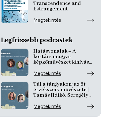
Transcendence and
Estrangement
Megtekintés
Legfrissebb podcastek
Hatásvonalak – A
kortárs magyar
képzőművészet kihívásai
és útkeresése | Csáji
László Koppány, Reining
Megtekintés
Vivien, Szurcsik József
Túl a tárgyakon: az öt
érzékszerv művészete |
Tamás Ildikó, Seregély
Mirtill, Kovách Katalin
Megtekintés