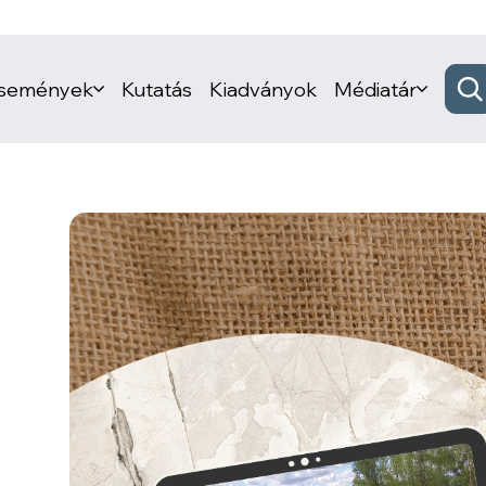
események
Kutatás
Kiadványok
Médiatár