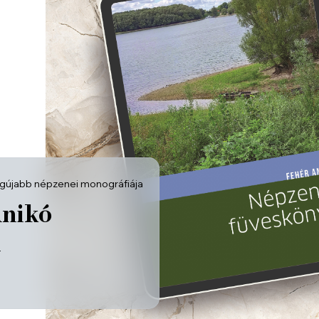
egújabb népzenei monográfiája
Anikó
i