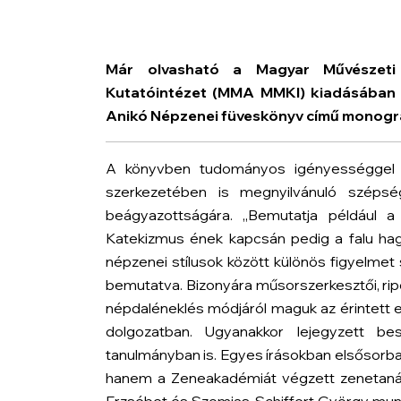
Már olvasható a Magyar Művészeti 
Kutatóintézet (MMA MMKI) kiadásában m
Anikó
Népzenei füveskönyv
című monográ
A könyvben tudományos igényességgel 
szerkezetében is megnyilvánuló szépség
beágyazottságára. „Bemutatja például a
Katekizmus ének kapcsán pedig a falu ha
népzenei stílusok között különös figyelmet s
bemutatva. Bizonyára műsorszerkesztői, rip
népdaléneklés módjáról maguk az érintett 
dolgozatban. Ugyanakkor lejegyzett bes
tanulmányban is. Egyes írásokban elsősorba
hanem a Zeneakadémiát végzett zenetanár 