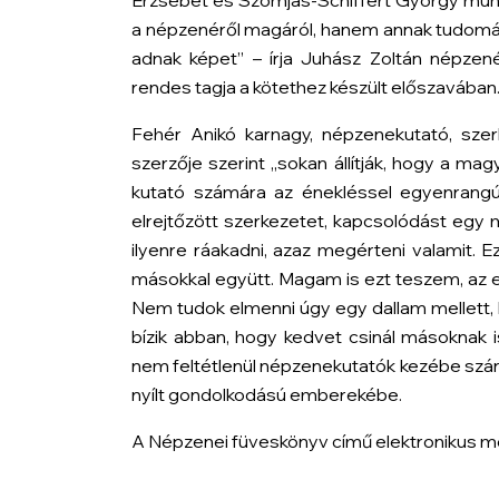
Erzsébet és Szomjas-Schiffert György mu
a népzenéről magáról, hanem annak tudomán
adnak képet” – írja Juhász Zoltán népze
rendes tagja a kötethez készült előszavában
Fehér Anikó karnagy, népzenekutató, sze
szerzője szerint „sokan állítják, hogy a ma
kutató számára az énekléssel egyenrang
elrejtőzött szerkezetet, kapcsolódást egy
ilyenre ráakadni, azaz megérteni valamit. Ez
másokkal együtt. Magam is ezt teszem, az el
Nem tudok elmenni úgy egy dallam mellett,
bízik abban, hogy kedvet csinál másoknak 
nem feltétlenül népzenekutatók kezébe szánj
nyílt gondolkodású emberekébe.
A
Népzenei füveskönyv
című elektronikus m