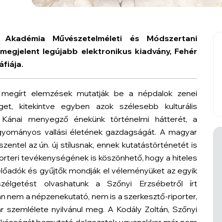
Akadémia Művészetelméleti és Módszertani
egjelent legújabb elektronikus kiadvány, Fehér
fiája.
megírt elemzések mutatják be a népdalok zenei
et, kitekintve egyben azok szélesebb kulturális
 Kánai menyegző énekünk történelmi hátterét, a
gyományos vallási életének gazdagságát. A magyar
zentel az ún. új stílusnak, ennek kutatástörténetét is
orteri tevékenységének is köszönhető, hogy a hiteles
előadók és gyűjtők mondják el véleményüket az egyik
zélgetést olvashatunk a Szőnyi Erzsébetről írt
n nem a népzenekutató, nem is a szerkesztő-riporter,
szemlélete nyilvánul meg. A Kodály Zoltán, Szőnyi