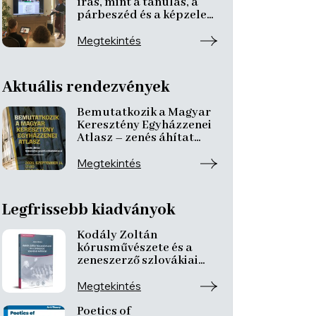
írás, mint a tanulás, a
párbeszéd és a képzelet
nyitott tere
Megtekintés
Aktuális rendezvények
Bemutatkozik a Magyar
Keresztény Egyházzenei
Atlasz – zenés áhítat
ismeretterjesztő
előadásokkal
Megtekintés
Legfrissebb kiadványok
Kodály Zoltán
kórusművészete és a
zeneszerző szlovákiai
kötődései
Megtekintés
Poetics of