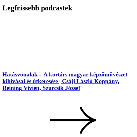
Legfrissebb podcastek
Hatásvonalak – A kortárs magyar képzőművészet
kihívásai és útkeresése | Csáji László Koppány,
Reining Vivien, Szurcsik József