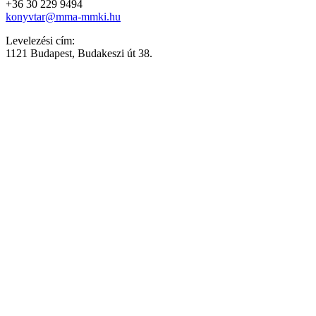
+36 30 229 9494
konyvtar@mma-mmki.hu
Levelezési cím:
1121 Budapest, Budakeszi út 38.