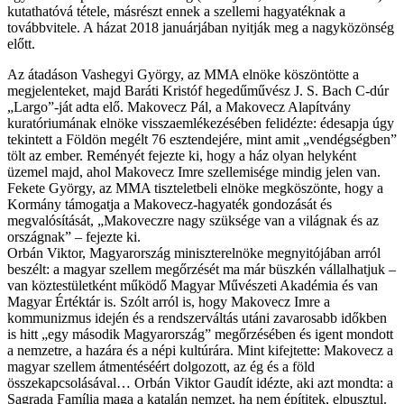
kutathatóvá tétele, másrészt ennek a szellemi hagyatéknak a
továbbvitele. A házat 2018 januárjában nyitják meg a nagyközönség
előtt.
Az átadáson Vashegyi György, az MMA elnöke köszöntötte a
megjelenteket, majd Baráti Kristóf hegedűművész J. S. Bach C-dúr
„Largo”-ját adta elő. Makovecz Pál, a Makovecz Alapítvány
kuratóriumának elnöke visszaemlékezésében felidézte: édesapja úgy
tekintett a Földön megélt 76 esztendejére, mint amit „vendégségben”
tölt az ember. Reményét fejezte ki, hogy a ház olyan helyként
üzemel majd, ahol Makovecz Imre szellemisége mindig jelen van.
Fekete György, az MMA tiszteletbeli elnöke megköszönte, hogy a
Kormány támogatja a Makovecz-hagyaték gondozását és
megvalósítását, „Makoveczre nagy szüksége van a világnak és az
országnak” – fejezte ki.
Orbán Viktor, Magyarország miniszterelnöke megnyitójában arról
beszélt: a magyar szellem megőrzését ma már büszkén vállalhatjuk –
van köztestületként működő Magyar Művészeti Akadémia és van
Magyar Értéktár is. Szólt arról is, hogy Makovecz Imre a
kommunizmus idején és a rendszerváltás utáni zavarosabb időkben
is hitt „egy második Magyarország” megőrzésében és igent mondott
a nemzetre, a hazára és a népi kultúrára. Mint kifejtette: Makovecz a
magyar szellem átmentéséért dolgozott, az ég és a föld
összekapcsolásával… Orbán Viktor Gaudít idézte, aki azt mondta: a
Sagrada Família maga a katalán nemzet, ha nem építitek, elpusztul.