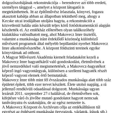
dolgozószobájának rekonstrukciója – berendezve azt több eredeti,
személyes tárggyal –, amelyet a központ látogatói is
megtekinthetnek. Itt az építőművész íróasztala, könyvei, fogasra
akasztott kabátja abban az állapotban tekinthető meg, ahogy a
Kecske utcai irodájában utoljára hagyta, a rekonstrukciót a
közvetlenül halála után készült teljes körű fotódokumentáció alapján
készítették el. Az emlékház előterében olyan találkozóhely
kialakítása valósulhatott meg, ahol Makovecz Imre tisztelői,
valamint a munkássága iránt érdeklődő közönség különböző
művészeti programok által mélyebb bepillantást nyerhet Makovecz
Imre alkotóművészetébe. A központ földszinti tereinek egyike
könyvtárnak ad otthont.
A Magyar Művészeti Akadémia kiemelt feladataként kezeli a
Makovecz Imre hagyatékáról való gondoskodást, életművének a
jövő nemzedékkel való megismertetését, a Makovecz-hagyatékot
képező ingó vagyontárgyak, különösen a szellemi hagyaték részét
képező vagyoni elemek értő bemutatását.
Makovecz Imre több mint fél évszázados munkássága alatt több száz
épületet épített, több ezer tervet készített. Élete utolsó napjáig, a rá
jellemző rendkívüli odaadással dolgozott. Munkássága ugyan
lezárult 2011. szeptember 27-i halálával, de életművében sok,
kifejtésre váró és jövőbe mutató gondolatot hagyott nemcsak
tanítványaira és szakmájára, de az egész nemzetre is.
A Makovecz Központ és Archívum célja az emlékállításon túl
egyrészt az építészeti munkásság (tervrajzok, vázlatok, írások stb.)