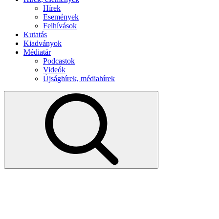
Hírek
Események
Felhívások
Kutatás
Kiadványok
Médiatár
Podcastok
Videók
Újsághírek, médiahírek