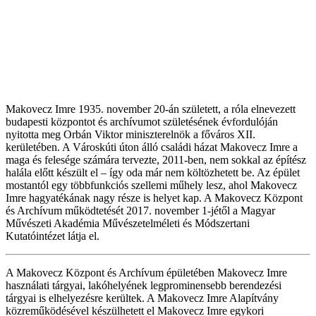
Makovecz Imre 1935. november 20-án született, a róla elnevezett
budapesti központot és archívumot születésének évfordulóján
nyitotta meg Orbán Viktor miniszterelnök a főváros XII.
kerületében. A Városkúti úton álló családi házat Makovecz Imre a
maga és felesége számára tervezte, 2011-ben, nem sokkal az építész
halála előtt készült el – így oda már nem költözhetett be. Az épület
mostantól egy többfunkciós szellemi műhely lesz, ahol Makovecz
Imre hagyatékának nagy része is helyet kap. A Makovecz Központ
és Archívum működtetését 2017. november 1-jétől a Magyar
Művészeti Akadémia Művészetelméleti és Módszertani
Kutatóintézet látja el.
A Makovecz Központ és Archívum épületében Makovecz Imre
használati tárgyai, lakóhelyének legprominensebb berendezési
tárgyai is elhelyezésre kerültek. A Makovecz Imre Alapítvány
közreműködésével készülhetett el Makovecz Imre egykori