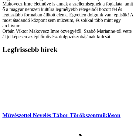
Makovecz Imre életműve is annak a szellemiségnek a foglalata, amit
ő a magyar nemzeti kultúra legmélyebb rétegeiből hozott fel és
legtisztább formában állított elénk. Egyetlen dolgunk van: építsük! A
most átadandó központ sem múzeum, és sokkal több mint egy
archívum.
Orbán Viktor Makovecz Imre özvegyétől, Szabó Marianne-tól vette
át jelképesen az építőművész dolgozószobájának kulcsát.
Legfrissebb hírek
Művészettel Nevelés Tábor Törökszentmiklóson