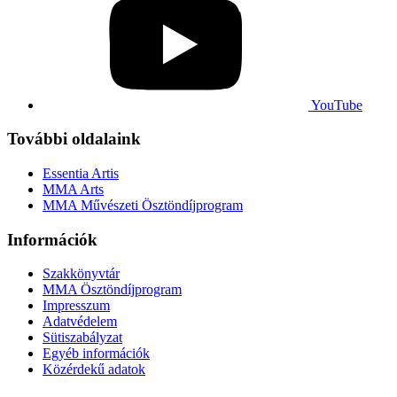
YouTube
További oldalaink
Essentia Artis
MMA Arts
MMA Művészeti Ösztöndíjprogram
Információk
Szakkönyvtár
MMA Ösztöndíjprogram
Impresszum
Adatvédelem
Sütiszabályzat
Egyéb információk
Közérdekű adatok