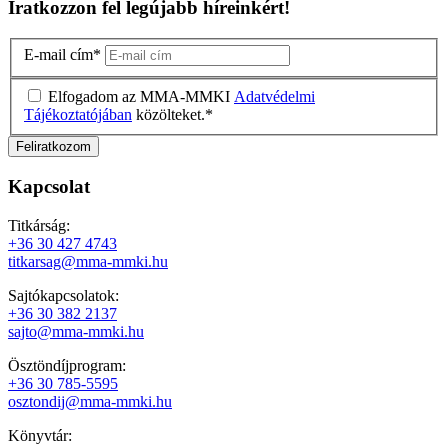
Iratkozzon fel legújabb híreinkért!
E-mail cím
*
Elfogadom az MMA-MMKI
Adatvédelmi
Tájékoztatójában
közölteket.
*
Kapcsolat
Titkárság:
+36 30 427 4743
titkarsag@mma-mmki.hu
Sajtókapcsolatok:
+36 30 382 2137
sajto@mma-mmki.hu
Ösztöndíjprogram:
+36 30 785-5595
osztondij@mma-mmki.hu
Könyvtár: