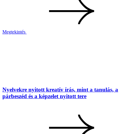
Megtekintés
Nyelvekre nyitott kreatív írás, mint a tanulás, a
párbeszéd és a képzelet nyitott tere