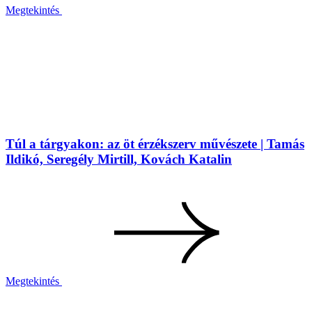
Megtekintés
Túl a tárgyakon: az öt érzékszerv művészete | Tamás
Ildikó, Seregély Mirtill, Kovách Katalin
Megtekintés