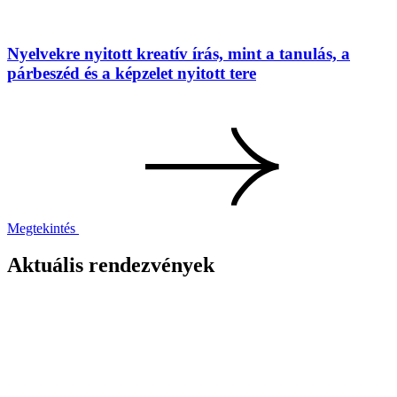
Nyelvekre nyitott kreatív írás, mint a tanulás, a
párbeszéd és a képzelet nyitott tere
Megtekintés
Aktuális rendezvények