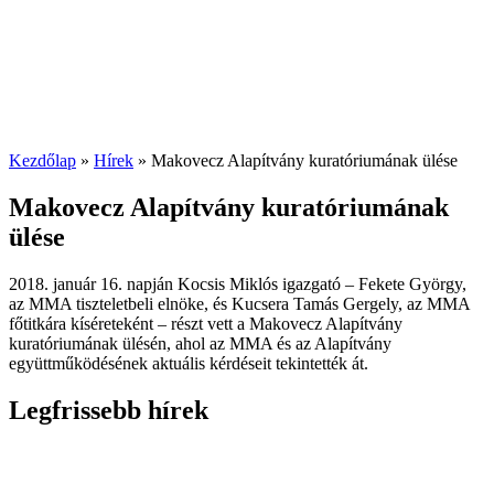
Kezdőlap
»
Hírek
»
Makovecz Alapítvány kuratóriumának ülése
Makovecz Alapítvány kuratóriumának
ülése
2018. január 16. napján Kocsis Miklós igazgató – Fekete György,
az MMA tiszteletbeli elnöke, és Kucsera Tamás Gergely, az MMA
főtitkára kíséreteként – részt vett a Makovecz Alapítvány
kuratóriumának ülésén, ahol az MMA és az Alapítvány
együttműködésének aktuális kérdéseit tekintették át.
Legfrissebb hírek