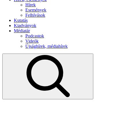
Hírek
Események
Felhívások
Kutatás
Kiadványok
Médiatár
Podcastok
Videók
Újsághírek, médiahírek