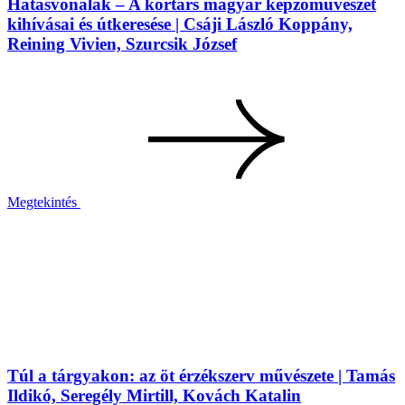
Hatásvonalak – A kortárs magyar képzőművészet
kihívásai és útkeresése | Csáji László Koppány,
Reining Vivien, Szurcsik József
Megtekintés
Túl a tárgyakon: az öt érzékszerv művészete | Tamás
Ildikó, Seregély Mirtill, Kovách Katalin