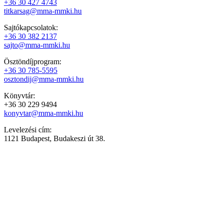
+36 30 427 4743
titkarsag@mma-mmki.hu
Sajtókapcsolatok:
+36 30 382 2137
sajto@mma-mmki.hu
Ösztöndíjprogram:
+36 30 785-5595
osztondij@mma-mmki.hu
Könyvtár:
+36 30 229 9494
konyvtar@mma-mmki.hu
Levelezési cím:
1121 Budapest, Budakeszi út 38.