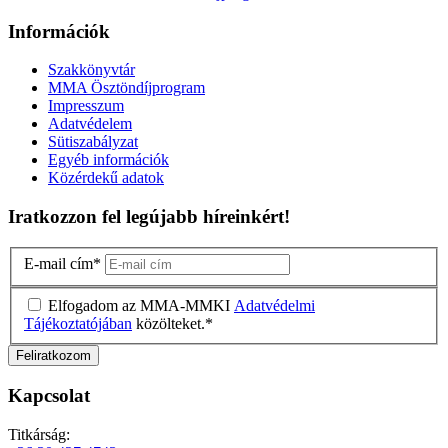
Információk
Szakkönyvtár
MMA Ösztöndíjprogram
Impresszum
Adatvédelem
Sütiszabályzat
Egyéb információk
Közérdekű adatok
Iratkozzon fel legújabb híreinkért!
E-mail cím
*
Elfogadom az MMA-MMKI
Adatvédelmi
Tájékoztatójában
közölteket.
*
Kapcsolat
Titkárság: