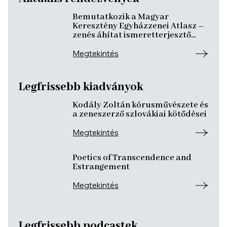
Bemutatkozik a Magyar
Keresztény Egyházzenei Atlasz –
zenés áhítat ismeretterjesztő
előadásokkal
Megtekintés
Legfrissebb kiadványok
Kodály Zoltán kórusművészete és
a zeneszerző szlovákiai kötődései
Megtekintés
Poetics of Transcendence and
Estrangement
Megtekintés
Legfrissebb podcastek