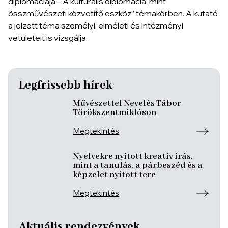
diplomáciája – A kulturális diplomácia, mint
összművészeti közvetítő eszköz” témakörben. A kutató
a jelzett téma személyi, elméleti és intézményi
vetületeit is vizsgálja.
Legfrissebb hírek
Művészettel Nevelés Tábor
Törökszentmiklóson
Megtekintés
Nyelvekre nyitott kreatív írás,
mint a tanulás, a párbeszéd és a
képzelet nyitott tere
Megtekintés
Aktuális rendezvények