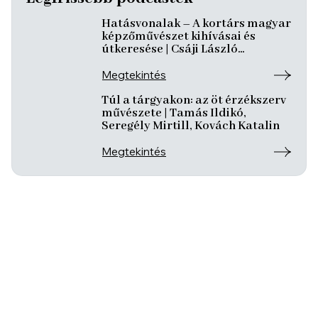
Hatásvonalak – A kortárs magyar
képzőművészet kihívásai és
útkeresése | Csáji László
Koppány, Reining Vivien, Szurcsik
József
Megtekintés
Túl a tárgyakon: az öt érzékszerv
művészete | Tamás Ildikó,
Seregély Mirtill, Kovách Katalin
Megtekintés