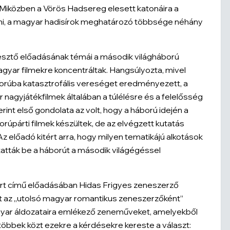
 Miközben a Vörös Hadsereg elesett katonáira a
ni, a magyar hadisírok meghatározó többsége néhány
erkesztő előadásának témái a második világháború
agyar filmekre koncentráltak. Hangsúlyozta, mivel
rúba katasztrofális vereséget eredményezett, a
nagyjátékfilmek általában a túlélésre és a felelősség
rint első gondolata az volt, hogy a háború idején a
rúpárti filmek készültek, de az elvégzett kutatás
z előadó kitért arra, hogy milyen tematikájú alkotások
utatták be a háborút a második világégéssel
rt
című előadásában Hidas Frigyes zeneszerző
kit az „utolsó magyar romantikus zeneszerzőként”
magyar áldozataira emlékező zeneműveket, amelyekből
öbbek közt ezekre a kérdésekre kereste a választ: