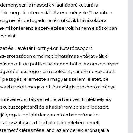
eményezni a második világháború kulturális
ezték meg a konferenciát. Az eseményekről azonban
dig nehéz befogadni, ezért ütközik kihívásokba a
énelmi konferencia szervezése volt, hanem elsősorban
sgálni.
zet és Levéltár Horthy-kori Kutatócsoport
yarországon a mai napig hatalmas vitákat vált ki
vészeti, de politikai szempontból is. Az ország olyan
öltségvetés összege nem csökkent, hanem növekedett,
i pezsgés jellemezte a magyar szellemi életet, de
vvel ezelőtt megakadt, és azóta is érezhető a hiánya.
 Intézete osztályvezetője, a Nemzeti Emlékhely és
skultuszépítésről és a hadisírrombolásról beszélt.
tják, egyik legfőbb lenyomatai a háborúknak a
 a pusztításra a hősi halottak emlékére emelt
emetők létesítése, ahol az emberek leróhatják a