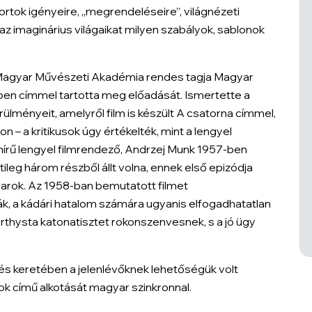
ortok igényeire, „megrendeléseire”, világnézeti
 az imaginárius világaikat milyen szabályok, sablonok
a Magyar Művészeti Akadémia rendes tagja
Magyar
mben
címmel tartotta meg előadását. Ismertette a
rülményeit, amelyről film is készült
A csatorna
címmel,
on – a kritikusok úgy értékelték, mint a lengyel
ághírű lengyel filmrendező, Andrzej Munk 1957-ben
ileg három részből állt volna, ennek első epizódja
arok
. Az 1958-ban bemutatott filmet
, a kádári hatalom számára ugyanis elfogadhatatlan
rthysta katonatisztet rokonszenvesnek, s a jó ügy
és keretében a jelenlévőknek lehetőségük volt
ok
című alkotását magyar szinkronnal.