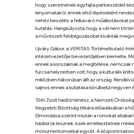
hogy szeretnének egyfajta párbeszédet kezd
lenyomatairól, ennek első lépéseként rend
nehéz beszélni, a felkavaró műalkotásokat pe
kutatás. Hangsúlyozta, hogy a cél nem tört
a művészeti feldolgozásokat kívánták megviz
Ujváry Gábor, a VERITAS Történetkutató Inté
intézetvezetője bevezetőjében kiemelte, Mag
ennek a korszaknak a megítélése, nemcsak mű
furcsa helyzetben volt, hogy a kulturális k
miközben háborúban állt az ország. Rendkívül
sajnos ennek a kutatása körülbelül negyven é
Tóth Zsolt hadtörténész, a Nemzeti Örökség
Kegyeleti Bizottság titkára előadásában a hő
Elmondása szerint miután a romokat eltakarí
hadisírok lesznek, ezek emlékeztetnek minket
monumentumokkal együtt. A központi katonat