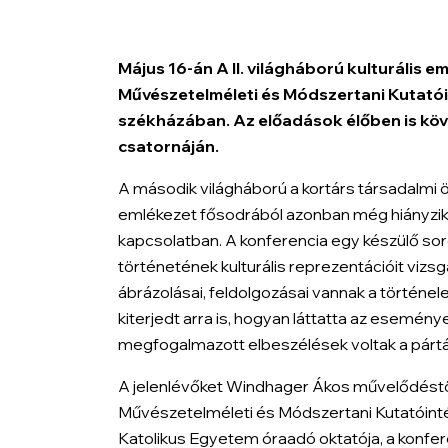
Május 16-án
A II. világháború kulturális 
Művészetelméleti és Módszertani Kutató
székházában. Az előadások élőben is köv
csatornáján.
A második világháború a kortárs társadalmi 
emlékezet fősodrából azonban még hiányzi
kapcsolatban. A konferencia egy készülő so
történetének kulturális reprezentációit vizsgá
ábrázolásai, feldolgozásai vannak a történe
kiterjedt arra is, hogyan láttatta az esemény
megfogalmazott elbeszélések voltak a pár
A jelenlévőket Windhager Ákos művelődést
Művészetelméleti és Módszertani Kutatóin
Katolikus Egyetem óraadó oktatója, a konfer