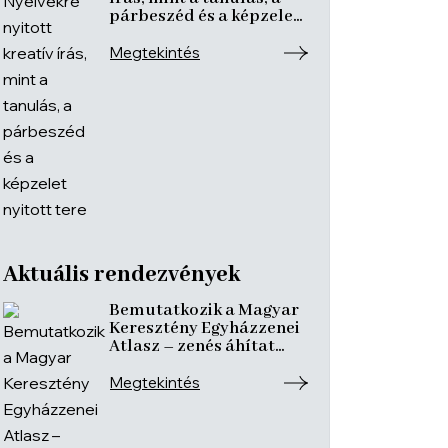
párbeszéd és a képzelet
nyitott tere
Megtekintés
Aktuális rendezvények
Bemutatkozik a Magyar
Keresztény Egyházzenei
Atlasz – zenés áhítat
ismeretterjesztő
előadásokkal
Megtekintés