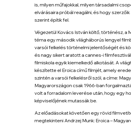
is, milyen műfajokkal, milyen társadalmi csop
elvárásaira próbál reagálni, és hogy szerzőik
szerint építik fel.
Végezetül Kovács István költő, történész, 
téma egy második világháborús lengyel fil
varsói felkelés történelmi jelentőségét és kö
és nagy sikert aratott a cannes-i filmfesztivál
filmiskola egyik kiemelkedő alkotását. A vil
készítette el
Eroica
című filmjét, amely eredet
szintén a varsói felkelésről szól, a címe:
Magy
Magyarországon csak 1966-ban forgalmazták
volt a forradalom leverése után, hogy egy ho
képviselőjének mutassák be.
Az előadásokat követően egy rövid filmvetít
megtekinteni Andrzej Munk:
Eroica – Magyar