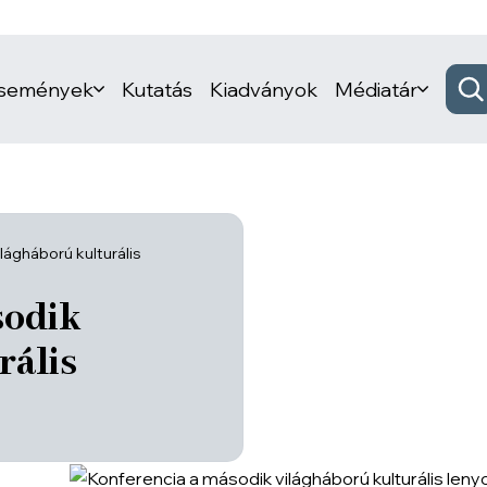
események
Kutatás
Kiadványok
Médiatár
lágháború kulturális
sodik
rális