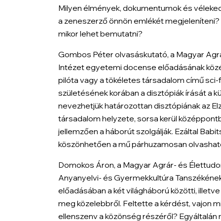
Milyen élmények, dokumentumok és véleke
a zeneszerző önnön emlékét megjeleníteni? Mi
mikor lehet bemutatni?
Gombos Péter olvasáskutató, a Magyar Agr
Intézet egyetemi docense előadásának közép
pilóta vagy a tökéletes társadalom
című sci-f
születésének korában a disztópiák írását a k
nevezhetjük határozottan disztópiának az
El
társadalom helyzete, sorsa kerül középpontb
jellemzően a háborút szolgálják. Ezáltal Babit
köszönhetően a mű párhuzamosan olvashat
Domokos Áron, a Magyar Agrár- és Élettud
Anyanyelvi- és Gyermekkultúra Tanszékéne
előadásában a két világháború közötti, illet
meg közelebbről. Feltette a kérdést, vajon 
ellenszenv a közönség részéről? Egyáltalán mi