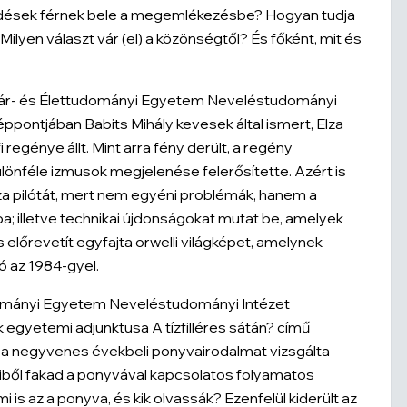
dések férnek bele a megemlékezésbe? Hogyan tudja
lyen választ vár (el) a közönségtől? És főként, mit és
ár- és Élettudományi Egyetem Neveléstudományi
pontjában Babits Mihály kevesek által ismert,
Elza
i regénye állt. Mint arra fény derült, a regény
ülönféle izmusok megjelenése felerősítette. Azért is
za pilótá
t, mert nem egyéni problémák, hanem a
a; illetve technikai újdonságokat mutat be, amelyek
s előrevetít egyfajta orwelli világképet, amelynek
ó az
1984
-gyel.
ományi Egyetem Neveléstudományi Intézet
k egyetemi adjunktusa
A tízfilléres sátán?
című
ve a negyvenes évekbeli ponyvairodalmat vizsgálta
miből fakad a ponyvával kapcsolatos folyamatos
 is az a ponyva, és kik olvassák? Ezenfelül kiderült az