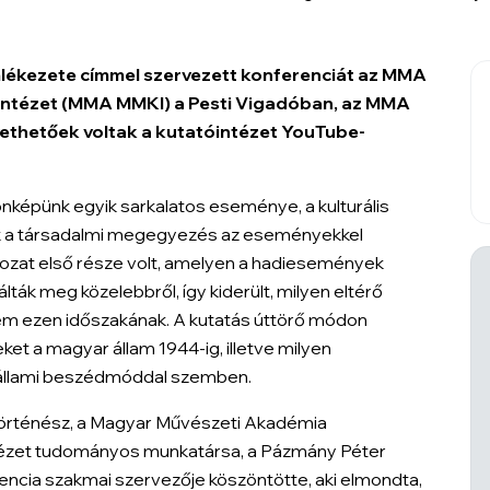
emlékezete
címmel szervezett konferenciát az MMA
intézet (MMA MMKI) a Pesti Vigadóban, az MMA
ethetőek voltak a kutatóintézet YouTube-
önképünk egyik sarkalatos eseménye, a kulturális
k a társadalmi megegyezés az eseményekkel
rozat első része volt, amelyen a hadiesemények
lták meg közelebbről, így kiderült, milyen eltérő
lem ezen időszakának. A kutatás úttörő módon
eket a magyar állam 1944-ig, illetve milyen
tállami beszédmóddal szemben.
örténész, a Magyar Művészeti Akadémia
tézet tudományos munkatársa, a Pázmány Péter
encia szakmai szervezője köszöntötte, aki elmondta,