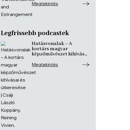
Megtekintés
Legfrissebb podcastek
Hatásvonalak – A
kortárs magyar
képzőművészet kihívásai
és útkeresése | Csáji
László Koppány, Reining
Megtekintés
Vivien, Szurcsik József