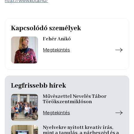
http://www.kota.hu/
Kapcsolódó személyek
Fehér Anikó
Megtekintés
Legfrissebb hírek
Művészettel Nevelés Tábor
Törökszentmiklóson
Megtekintés
Nyelvekre nyitott kreatív írás,
mint a tanulás, a párbeszéd és a