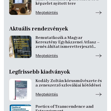
képzelet nyitott tere
Megtekintés
Aktuális rendezvények
Bemutatkozik a Magyar
Keresztény Egyházzenei Atlasz –
zenés áhítat ismeretterjesztő
előadásokkal
Megtekintés
Legfrissebb kiadványok
Kodály Zoltán kórusművészete és
a zeneszerző szlovákiai kötődései
Megtekintés
Poetics of Transcendence and