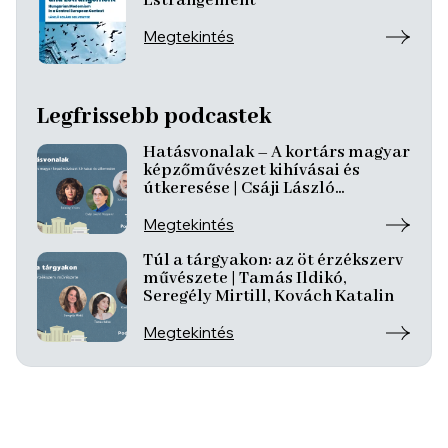
Estrangement
Megtekintés
Legfrissebb podcastek
Hatásvonalak – A kortárs magyar
képzőművészet kihívásai és
útkeresése | Csáji László
Koppány, Reining Vivien, Szurcsik
József
Megtekintés
Túl a tárgyakon: az öt érzékszerv
művészete | Tamás Ildikó,
Seregély Mirtill, Kovách Katalin
Megtekintés