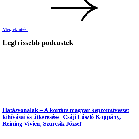
Megtekintés
Legfrissebb podcastek
Hatásvonalak – A kortárs magyar képzőművészet
kihívásai és útkeresése | Csáji László Koppány,
Reining Vivien, Szurcsik József