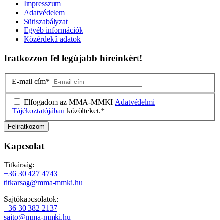
Impresszum
Adatvédelem
Sütiszabályzat
Egyéb információk
Közérdekű adatok
Iratkozzon fel legújabb híreinkért!
E-mail cím
*
Elfogadom az MMA-MMKI
Adatvédelmi
Tájékoztatójában
közölteket.
*
Kapcsolat
Titkárság:
+36 30 427 4743
titkarsag@mma-mmki.hu
Sajtókapcsolatok:
+36 30 382 2137
sajto@mma-mmki.hu