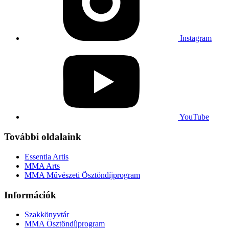
Instagram
YouTube
További oldalaink
Essentia Artis
MMA Arts
MMA Művészeti Ösztöndíjprogram
Információk
Szakkönyvtár
MMA Ösztöndíjprogram