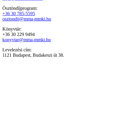
Ösztöndíjprogram:
+36 30 785-5595
osztondij@mma-mmki.hu
Könyvtár:
+36 30 229 9494
konyvtar@mma-mmki.hu
Levelezési cím:
1121 Budapest, Budakeszi út 38.