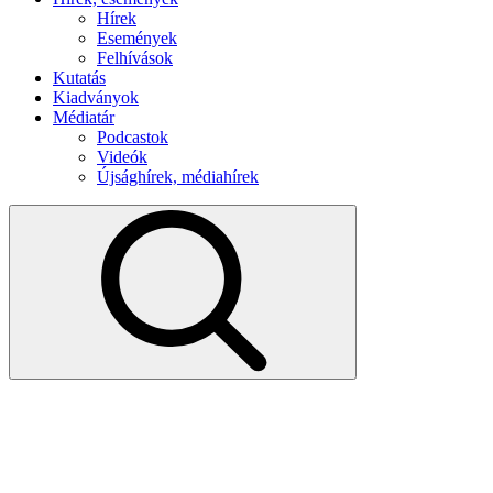
Hírek
Események
Felhívások
Kutatás
Kiadványok
Médiatár
Podcastok
Videók
Újsághírek, médiahírek