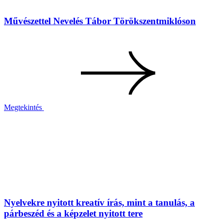
Művészettel Nevelés Tábor Törökszentmiklóson
Megtekintés
Nyelvekre nyitott kreatív írás, mint a tanulás, a
párbeszéd és a képzelet nyitott tere