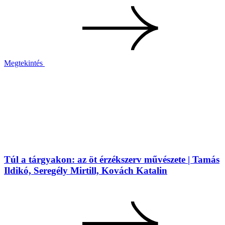
Megtekintés
Túl a tárgyakon: az öt érzékszerv művészete | Tamás
Ildikó, Seregély Mirtill, Kovách Katalin