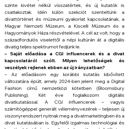
szinte kivétel nélkül visszatértek, és új kutatók is
csatlakoztak. Idén külön szekciót szenteltünk a
divattörténet és múzeumi gyakorlat kapcsolatának, a
Magyar Nemzeti Múzeum, a Kiscelli Múzeum és a
Hagyományok Háza részvételével. A cél az volt, hogy a
századfordulós viselettől a népi kultúrán át a digitális
divatig teljes spektrumot fedjünk le.
– Saját előadása a CGI influencerek és a divat
kapcsolatáról szólt. Milyen lehetőségek és
veszélyek rejlenek ebben az új irányzatban?
– Az előadásom egy korábbi kutatás kibővített
változatára épült, amely 2024-ben jelent meg a
Digital
Fashion
című nemzetközi kötetben (Bloomsbury
Publishing). Két éve foglalkozom digitális
divatkutatással. A CGI influencerek – vagyis
számítógéppel generált véleményvezérek – teljesen új
viszonyrendszert nyitnak meg a divatmarketingben és a
divat kutatásában is. Egyfelől izgalmas technológiai és