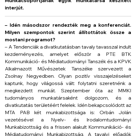
Munkacsoportjának egyik munkatársa készített
interjút.
– Idén másodszor rendezték meg a konferenciát.
Milyen szempontok szerint állítottátok össze a
mostani programot?
– A
Tendenciák a divatkutatásban
tavaly tavasszal indult
kezdeményezés, amelyet először a PTE BTK
Kommunikáció- és Médiatudományi Tanszék és a KPVK
Alkalmazott Művészetek Tanszéke szervezett a
Zsolnay Negyedben. Olyan pozitív visszajelzéseket
kaptunk, hogy világossá vált: folytatni szeretnénk a
megkezdett munkát. Szeptember óta az MMKI
tudományos munkatársaként dolgozom, és a
divatkutatás területéért felelek. Idén bekapcsolódott az
MTA PAB két munkabizottsága is: Orbán Jolán
vezetésével a Nyelv- és Irodalomtudományi
Munkabizottság és a frissen alakult Kommunikáció- és
Médiatudományi Munkabizottság. A tavalyi előadók