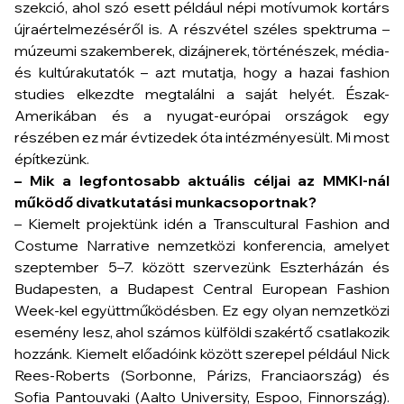
részében ez már évtizedek óta intézményesült. Mi most
építkezünk.
– Mik a legfontosabb aktuális céljai az MMKI-nál
működő divatkutatási munkacsoportnak?
– Kiemelt projektünk idén a
Transcultural Fashion and
Costume Narrative
nemzetközi konferencia, amelyet
szeptember 5–7. között szervezünk Eszterházán és
Budapesten, a
Budapest Central European Fashion
Week
-kel együttműködésben. Ez egy olyan nemzetközi
esemény lesz, ahol számos külföldi szakértő csatlakozik
hozzánk. Kiemelt előadóink között szerepel például Nick
Rees-Roberts (Sorbonne, Párizs, Franciaország) és
Sofia Pantouvaki (Aalto University, Espoo, Finnország).
Ez hatalmas előrelépés a hazai divattudomány
nemzetközi kapcsolatait illetően.
– Hogy látja, mennyire van jelen ma Magyarországon
a divat társadalmi szerepe a mindennapokban?
– A divat egyre inkább közbeszéd tárgyává válik. A
Hungarian Fashion and Design Agency eseményei, mint