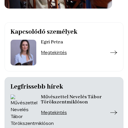
Megtekintés
Legfrissebb hírek
Művészettel Nevelés Tábor
Törökszentmiklóson
Megtekintés
Nyelvekre nyitott kreatív írás,
mint a tanulás, a párbeszéd és a
képzelet nyitott tere
Megtekintés