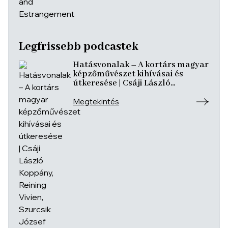
útkeresése | Csáji László
Koppány, Reining Vivien, Szurcsik
József
Megtekintés
Túl a tárgyakon: az öt érzékszerv
művészete | Tamás Ildikó,
Seregély Mirtill, Kovách Katalin
Megtekintés