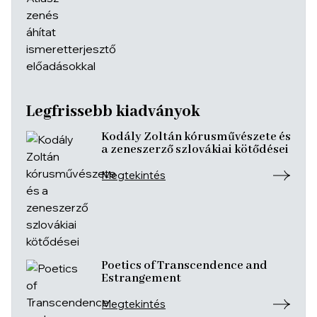
Legfrissebb kiadványok
Kodály Zoltán kórusművészete és
a zeneszerző szlovákiai kötődései
Megtekintés
Poetics of Transcendence and
Estrangement
Megtekintés
Legfrissebb podcastek
Hatásvonalak – A kortárs magyar
képzőművészet kihívásai és