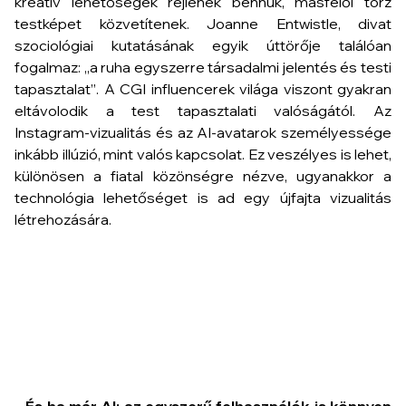
kreatív lehetőségek rejlenek bennük, másfelől torz
testképet közvetítenek. Joanne Entwistle, divat
szociológiai kutatásának egyik úttörője találóan
fogalmaz:
„a ruha egyszerre társadalmi jelentés és testi
tapasztalat”
. A CGI influencerek világa viszont gyakran
eltávolodik a test tapasztalati valóságától. Az
Instagram-vizualitás és az AI-avatarok személyessége
inkább illúzió, mint valós kapcsolat. Ez veszélyes is lehet,
különösen a fiatal közönségre nézve, ugyanakkor a
technológia lehetőséget is ad egy újfajta vizualitás
létrehozására.
– És ha már AI: az egyszerű felhasználók is könnyen
generálhatnak ma már digitális divattartalmakat. Ez
újabb kihívást jelent?
– Igen, ez a demokratizálódás új kérdéseket vet fel.
Vannak pozitív példák is – például az avataros
ruhapróbák, amelyek a fenntartható vásárlás irányába
mutatnak. Ugyanakkor a digitális élmény nem feltétlenül