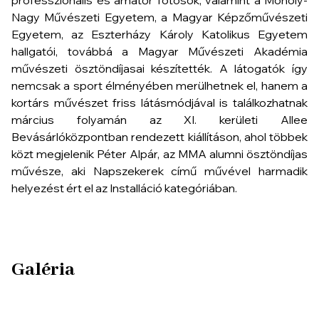
professzionális és amatőr fotósok, valamint a Moholy-
Nagy Művészeti Egyetem, a Magyar Képzőművészeti
Egyetem, az Eszterházy Károly Katolikus Egyetem
hallgatói, továbbá a Magyar Művészeti Akadémia
művészeti ösztöndíjasai készítették. A látogatók így
nemcsak a sport élményében merülhetnek el, hanem a
kortárs művészet friss látásmódjával is találkozhatnak
március folyamán az XI. kerületi Allee
Bevásárlóközpontban rendezett kiállításon, ahol többek
közt megjelenik Péter Alpár, az MMA alumni ösztöndíjas
művésze, aki
Napszekerek
című művével harmadik
helyezést ért el az Installáció kategóriában.
Galéria