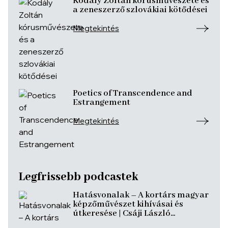
Kodály Zoltán kórusművészete és
a zeneszerző szlovákiai kötődései
Megtekintés
Poetics of Transcendence and
Estrangement
Megtekintés
Legfrissebb podcastek
Hatásvonalak – A kortárs magyar
képzőművészet kihívásai és
útkeresése | Csáji László
Koppány, Reining Vivien, Szurcsik