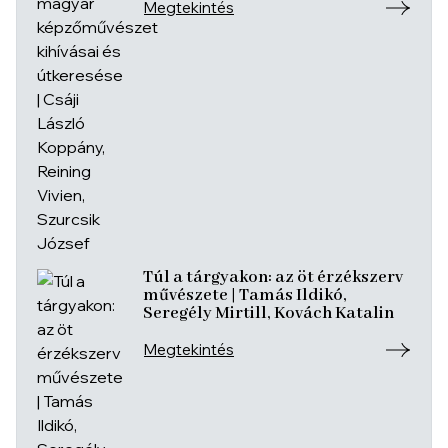
József
Megtekintés
Túl a tárgyakon: az öt érzékszerv
művészete | Tamás Ildikó,
Seregély Mirtill, Kovách Katalin
Megtekintés